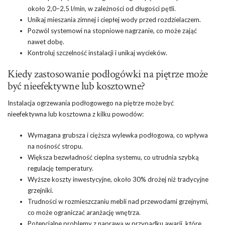
około 2,0–2,5 l/min, w zależności od długości pętli.
Unikaj mieszania zimnej i ciepłej wody przed rozdzielaczem.
Pozwól systemowi na stopniowe nagrzanie, co może zająć
nawet dobę.
Kontroluj szczelność instalacji i unikaj wycieków.
Kiedy zastosowanie podłogówki na piętrze może
być nieefektywne lub kosztowne?
Instalacja ogrzewania podłogowego na piętrze może być
nieefektywna lub kosztowna z kilku powodów:
Wymagana grubsza i cięższa wylewka podłogowa, co wpływa
na nośność stropu.
Większa bezwładność cieplna systemu, co utrudnia szybką
regulację temperatury.
Wyższe koszty inwestycyjne, około 30% drożej niż tradycyjne
grzejniki.
Trudności w rozmieszczaniu mebli nad przewodami grzejnymi,
co może ograniczać aranżację wnętrza.
Potencjalne problemy z naprawą w przypadku awarii, które