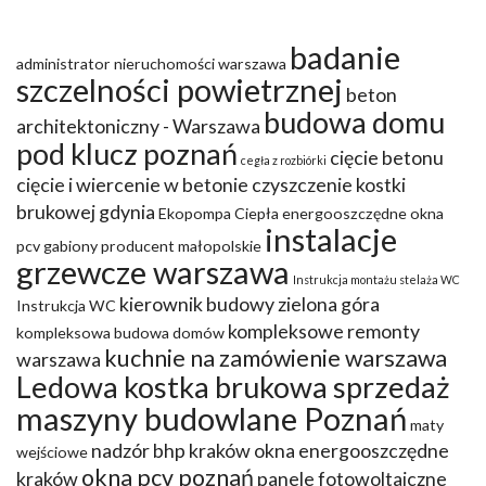
badanie
administrator nieruchomości warszawa
szczelności powietrznej
beton
budowa domu
architektoniczny - Warszawa
pod klucz poznań
cięcie betonu
cegła z rozbiórki
cięcie i wiercenie w betonie
czyszczenie kostki
brukowej gdynia
Ekopompa Ciepła
energooszczędne okna
instalacje
pcv
gabiony producent małopolskie
grzewcze warszawa
Instrukcja montażu stelaża WC
kierownik budowy zielona góra
Instrukcja WC
kompleksowe remonty
kompleksowa budowa domów
kuchnie na zamówienie warszawa
warszawa
Ledowa kostka brukowa sprzedaż
maszyny budowlane Poznań
maty
nadzór bhp kraków
okna energooszczędne
wejściowe
okna pcv poznań
kraków
panele fotowoltaiczne