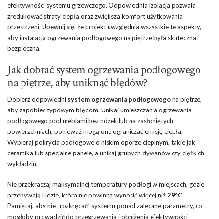
efektywności systemu grzewczego. Odpowiednia izolacja pozwala
zredukować straty ciepła oraz zwiększa komfort użytkowania
przestrzeni. Upewnij się, że projekt uwzględnia wszystkie te aspekty,
aby
instalacja ogrzewania podłogowego
na piętrze była skuteczna i
bezpieczna.
Jak dobrać system ogrzewania podłogowego
na piętrze, aby uniknąć błędów?
Dobierz odpowiedni
system ogrzewania podłogowego
na piętrze,
aby zapobiec typowym błędom. Unikaj umieszczania ogrzewania
podłogowego pod meblami bez nóżek lub na zasłoniętych
powierzchniach, ponieważ mogą one ograniczać emisję ciepła.
Wybieraj pokrycia podłogowe o niskim oporze cieplnym, takie jak
ceramika lub specjalne panele, a unikaj grubych dywanów czy ciężkich
wykładzin.
Nie przekraczaj maksymalnej temperatury podłogi w miejscach, gdzie
przebywają ludzie, która nie powinna wynosić więcej niż
29°C
.
Pamiętaj, aby nie „rozkręcać” systemu ponad zalecane parametry, co
mogłoby prowadzić do przegrzewania i obniżenia efektywności