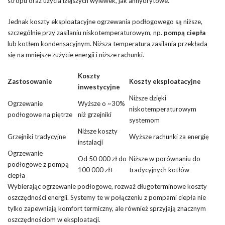
stropu oraz użycia lżejszych wylewek, jak anhydrytowe.
Jednak koszty eksploatacyjne ogrzewania podłogowego są niższe,
szczególnie przy zasilaniu niskotemperaturowym, np.
pompą ciepła
lub kotłem kondensacyjnym. Niższa temperatura zasilania przekłada
się na mniejsze zużycie energii i niższe rachunki.
Koszty
Zastosowanie
Koszty eksploatacyjne
inwestycyjne
Niższe dzięki
Ogrzewanie
Wyższe o ~30%
niskotemperaturowym
podłogowe na piętrze
niż grzejniki
systemom
Niższe koszty
Grzejniki tradycyjne
Wyższe rachunki za energię
instalacji
Ogrzewanie
Od 50 000 zł do
Niższe w porównaniu do
podłogowe z pompą
100 000 zł+
tradycyjnych kotłów
ciepła
Wybierając ogrzewanie podłogowe, rozważ długoterminowe koszty
oszczędności energii. Systemy te w połączeniu z pompami ciepła nie
tylko zapewniają komfort termiczny, ale również sprzyjają znacznym
oszczędnościom w eksploatacji.