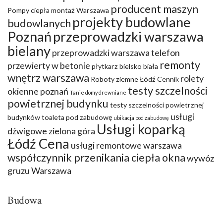
producent maszyn
Pompy ciepła montaż Warszawa
projekty budowlane
budowlanych
Poznań
przeprowadzki warszawa
bielany
przeprowadzki warszawa telefon
remonty
przewierty w betonie
płytkarz bielsko biała
wnętrz warszawa
rolety
Roboty ziemne Łódź Cennik
testy szczelności
okienne poznań
Tanie domy drewniane
powietrznej budynku
testy szczelności powietrznej
usługi
budynków
toaleta pod zabudowę
ubikacja pod zabudowę
Usługi koparką
dźwigowe zielona góra
Łódź Cena
usługi remontowe warszawa
współczynnik przenikania ciepła okna
wywóz
gruzu Warszawa
Budowa