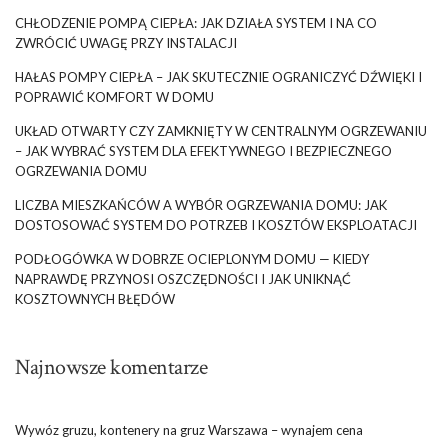
CHŁODZENIE POMPĄ CIEPŁA: JAK DZIAŁA SYSTEM I NA CO
ZWRÓCIĆ UWAGĘ PRZY INSTALACJI
HAŁAS POMPY CIEPŁA – JAK SKUTECZNIE OGRANICZYĆ DŹWIĘKI I
POPRAWIĆ KOMFORT W DOMU
UKŁAD OTWARTY CZY ZAMKNIĘTY W CENTRALNYM OGRZEWANIU
– JAK WYBRAĆ SYSTEM DLA EFEKTYWNEGO I BEZPIECZNEGO
OGRZEWANIA DOMU
LICZBA MIESZKAŃCÓW A WYBÓR OGRZEWANIA DOMU: JAK
DOSTOSOWAĆ SYSTEM DO POTRZEB I KOSZTÓW EKSPLOATACJI
PODŁOGÓWKA W DOBRZE OCIEPLONYM DOMU — KIEDY
NAPRAWDĘ PRZYNOSI OSZCZĘDNOŚCI I JAK UNIKNĄĆ
KOSZTOWNYCH BŁĘDÓW
Najnowsze komentarze
Wywóz gruzu, kontenery na gruz Warszawa – wynajem cena