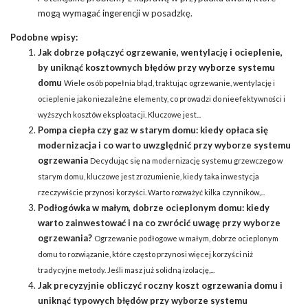
mogą wymagać ingerencji w posadzkę.
Podobne wpisy:
Jak dobrze połączyć ogrzewanie, wentylację i ocieplenie,
by uniknąć kosztownych błędów przy wyborze systemu
domu
Wiele osób popełnia błąd, traktując ogrzewanie, wentylację i
ocieplenie jako niezależne elementy, co prowadzi do nieefektywności i
wyższych kosztów eksploatacji. Kluczowe jest...
Pompa ciepła czy gaz w starym domu: kiedy opłaca się
modernizacja i co warto uwzględnić przy wyborze systemu
ogrzewania
Decydując się na modernizację systemu grzewczego w
starym domu, kluczowe jest zrozumienie, kiedy taka inwestycja
rzeczywiście przynosi korzyści. Warto rozważyć kilka czynników,...
Podłogówka w małym, dobrze ocieplonym domu: kiedy
warto zainwestować i na co zwrócić uwagę przy wyborze
ogrzewania?
Ogrzewanie podłogowe w małym, dobrze ocieplonym
domu to rozwiązanie, które często przynosi więcej korzyści niż
tradycyjne metody. Jeśli masz już solidną izolację,...
Jak precyzyjnie obliczyć roczny koszt ogrzewania domu i
uniknąć typowych błędów przy wyborze systemu