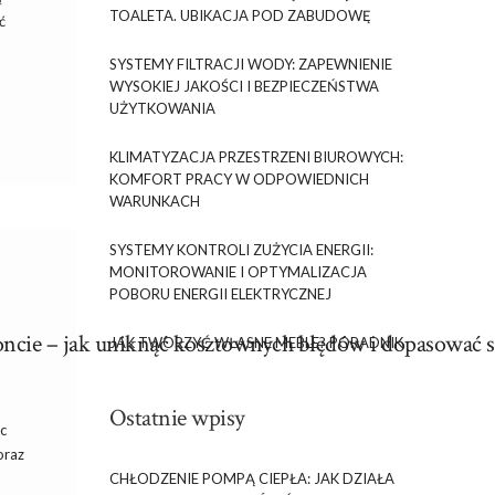
TOALETA. UBIKACJA POD ZABUDOWĘ
ć
SYSTEMY FILTRACJI WODY: ZAPEWNIENIE
WYSOKIEJ JAKOŚCI I BEZPIECZEŃSTWA
UŻYTKOWANIA
KLIMATYZACJA PRZESTRZENI BIUROWYCH:
KOMFORT PRACY W ODPOWIEDNICH
WARUNKACH
SYSTEMY KONTROLI ZUŻYCIA ENERGII:
MONITOROWANIE I OPTYMALIZACJA
POBORU ENERGII ELEKTRYCZNEJ
ncie – jak uniknąć kosztownych błędów i dopasować 
JAK TWORZYĆ WŁASNE MEBLE? PORADNIK
Ostatnie wpisy
c
oraz
CHŁODZENIE POMPĄ CIEPŁA: JAK DZIAŁA