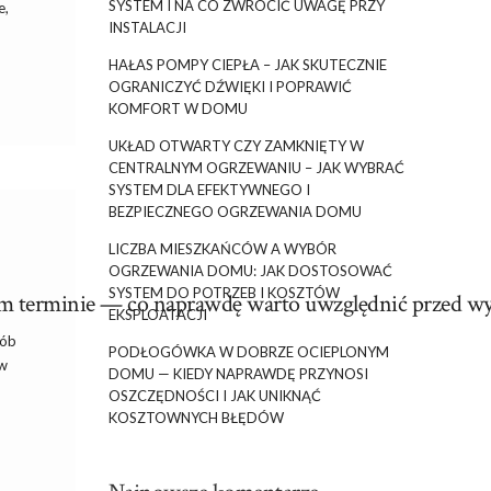
SYSTEM I NA CO ZWRÓCIĆ UWAGĘ PRZY
e,
INSTALACJI
HAŁAS POMPY CIEPŁA – JAK SKUTECZNIE
OGRANICZYĆ DŹWIĘKI I POPRAWIĆ
KOMFORT W DOMU
UKŁAD OTWARTY CZY ZAMKNIĘTY W
CENTRALNYM OGRZEWANIU – JAK WYBRAĆ
SYSTEM DLA EFEKTYWNEGO I
BEZPIECZNEGO OGRZEWANIA DOMU
LICZBA MIESZKAŃCÓW A WYBÓR
OGRZEWANIA DOMU: JAK DOSTOSOWAĆ
SYSTEM DO POTRZEB I KOSZTÓW
im terminie — co naprawdę warto uwzględnić przed w
EKSPLOATACJI
sób
PODŁOGÓWKA W DOBRZE OCIEPLONYM
 w
DOMU — KIEDY NAPRAWDĘ PRZYNOSI
OSZCZĘDNOŚCI I JAK UNIKNĄĆ
KOSZTOWNYCH BŁĘDÓW