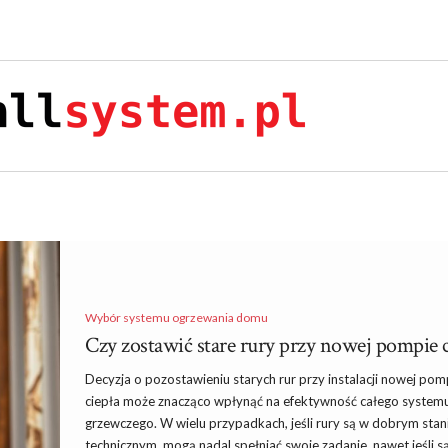
Wybór systemu ogrzewania domu
Czy zostawić stare rury przy nowej pompie ci
Decyzja o pozostawieniu starych rur przy instalacji nowej po
ciepła może znacząco wpłynąć na efektywność całego system
grzewczego. W wielu przypadkach, jeśli rury są w dobrym stan
technicznym, mogą nadal spełniać swoje zadanie, nawet jeśli s