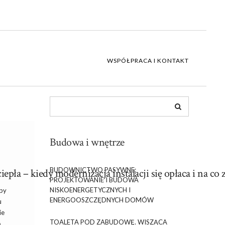
WSPÓŁPRACA I KONTAKT
Budowa i wnętrze
BUDOWNICTWO PASYWNE:
epła – kiedy modernizacja instalacji się opłaca i na c
PROJEKTOWANIE I BUDOWA
NISKOENERGETYCZNYCH I
mpy
ENERGOOSZCZĘDNYCH DOMÓW
u
ie
TOALETA POD ZABUDOWĘ. WISZĄCA
ą