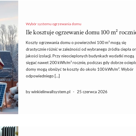
Wybór systemu ogrzewania domu
Ile kosztuje ogrzewanie domu 100 m² rocznie:
Koszty ogrzewania domu o powierzchni 100 m² mogą się
drastycznie różnić w zależności od wybranego źródła ciepła o
jakości izolacji. Przy nieocieplonych budynkach wydatki mogą
sięgać nawet 200 kWh/m² rocznie, podczas gdy dobrze ociepl
domy mogą obniżyć te koszty do około 100 kWh/m². Wybór
odpowiedniego […]
by winkielinwallsystem.pl
-
25 czerwca 2026