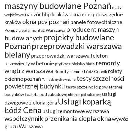
maszyny budowlane Poznań
maty
nadzór bhp kraków
okna energooszczędne
wejściowe
okna pcv poznań
kraków
panele fotowoltaiczne
producent maszyn
Pompy ciepła montaż Warszawa
projekty budowlane
budowlanych
Poznań
przeprowadzki warszawa
bielany
przeprowadzki warszawa telefon
remonty
przewierty w betonie
płytkarz bielsko biała
wnętrz warszawa
rolety
Roboty ziemne Łódź Cennik
testy szczelności
okienne poznań
Tanie domy drewniane
powietrznej budynku
testy szczelności powietrznej
usługi
budynków
toaleta pod zabudowę
ubikacja pod zabudowę
Usługi koparką
dźwigowe zielona góra
Łódź Cena
usługi remontowe warszawa
współczynnik przenikania ciepła okna
wywóz
gruzu Warszawa