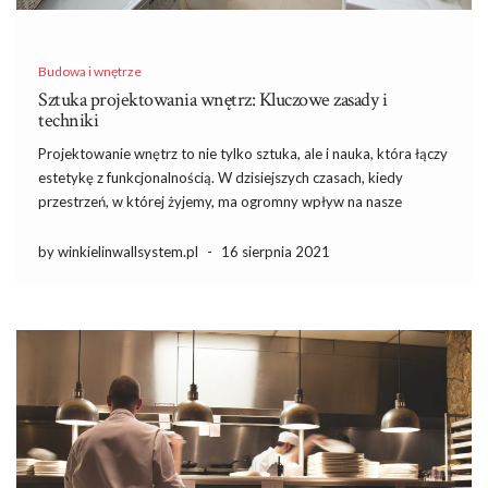
Budowa i wnętrze
Sztuka projektowania wnętrz: Kluczowe zasady i
techniki
Projektowanie wnętrz to nie tylko sztuka, ale i nauka, która łączy
estetykę z funkcjonalnością. W dzisiejszych czasach, kiedy
przestrzeń, w której żyjemy, ma ogromny wpływ na nasze
samopoczucie, warto zrozumieć, jakie zasady rządzą skuteczną
aranżacją. Kluczowe elementy, takie jak harmonia, równowaga i
by winkielinwallsystem.pl
-
16 sierpnia 2021
odpowiednie planowanie, mogą […]