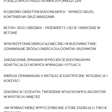
POŁĄCZONYCH I PRZESTRONNYCH POMIESZCZEŃ
ROZBIÓRKI OBIEKTÓW BUDOWLANYCH – WYWÓZ GRUZU,
KONTENER NA GRUZ WARSZAWA
BETON I JEGO OBRÓBKA – PRZEWIERTY, CIĘCIE I WIERCENIE W
BETONIE
WYKORZYSTANIE ENERGII SŁONECZNEJ W BUDOWNICTWIE:
ODNAWIALNE ŹRÓDŁO ENERGII DLA DOMÓW I BUDYNKÓW
ZARZĄDZANIE ZMIANAMI W PROJEKCIE BUDOWLANYM:
ADAPTACJA DO NOWYCH WYMAGAŃ I SYTUACJI
ENERGIA ODNAWIALNA A INSTALACJE ELEKTRYCZNE: INTEGRACJA I
KORZYŚCI
DEKORACJE I DODATKI: TWORZENIE WYJĄTKOWYCH AKCENTÓW
W WYSTROJU WNĘTRZ
JAK WYBRAĆ MEBLE WYPOCZYNKOWE, KTÓRE ZADBAJĄ O TWOJE