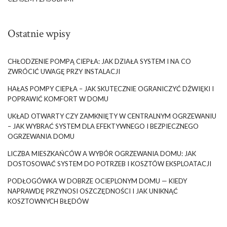
Ostatnie wpisy
CHŁODZENIE POMPĄ CIEPŁA: JAK DZIAŁA SYSTEM I NA CO
ZWRÓCIĆ UWAGĘ PRZY INSTALACJI
HAŁAS POMPY CIEPŁA – JAK SKUTECZNIE OGRANICZYĆ DŹWIĘKI I
POPRAWIĆ KOMFORT W DOMU
UKŁAD OTWARTY CZY ZAMKNIĘTY W CENTRALNYM OGRZEWANIU
– JAK WYBRAĆ SYSTEM DLA EFEKTYWNEGO I BEZPIECZNEGO
OGRZEWANIA DOMU
LICZBA MIESZKAŃCÓW A WYBÓR OGRZEWANIA DOMU: JAK
DOSTOSOWAĆ SYSTEM DO POTRZEB I KOSZTÓW EKSPLOATACJI
PODŁOGÓWKA W DOBRZE OCIEPLONYM DOMU — KIEDY
NAPRAWDĘ PRZYNOSI OSZCZĘDNOŚCI I JAK UNIKNĄĆ
KOSZTOWNYCH BŁĘDÓW