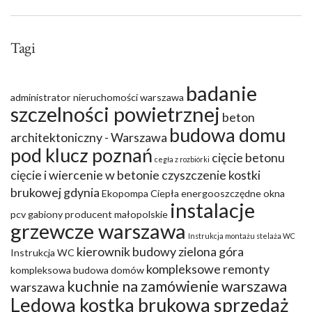
Tagi
badanie
administrator nieruchomości warszawa
szczelności powietrznej
beton
budowa domu
architektoniczny - Warszawa
pod klucz poznań
cięcie betonu
cegła z rozbiórki
cięcie i wiercenie w betonie
czyszczenie kostki
brukowej gdynia
Ekopompa Ciepła
energooszczędne okna
instalacje
pcv
gabiony producent małopolskie
grzewcze warszawa
Instrukcja montażu stelaża WC
kierownik budowy zielona góra
Instrukcja WC
kompleksowe remonty
kompleksowa budowa domów
kuchnie na zamówienie warszawa
warszawa
Ledowa kostka brukowa sprzedaż