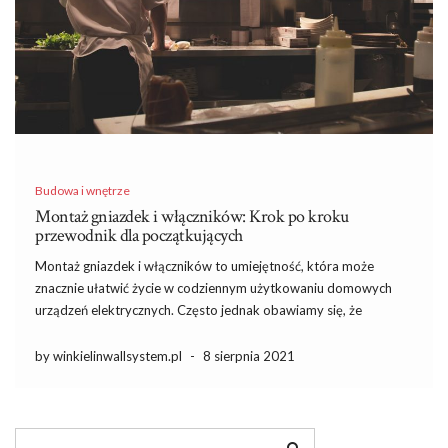
Budowa i wnętrze
Montaż gniazdek i włączników: Krok po kroku
przewodnik dla początkujących
Montaż gniazdek i włączników to umiejętność, która może
znacznie ułatwić życie w codziennym użytkowaniu domowych
urządzeń elektrycznych. Często jednak obawiamy się, że
nieporadność w tej dziedzinie sprawi, że zadanie stanie się zbyt
skomplikowane. Warto jednak wiedzieć, że odpowiednie
by winkielinwallsystem.pl
-
8 sierpnia 2021
przygotowanie, znajomość podstawowych zasad oraz właściwy
dobór […]