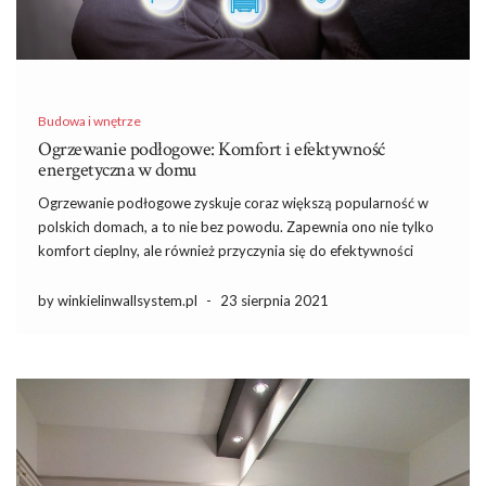
Budowa i wnętrze
Ogrzewanie podłogowe: Komfort i efektywność
energetyczna w domu
Ogrzewanie podłogowe zyskuje coraz większą popularność w
polskich domach, a to nie bez powodu. Zapewnia ono nie tylko
komfort cieplny, ale również przyczynia się do efektywności
energetycznej, co jest istotne w dobie rosnących kosztów
energii. Równomierne rozprowadzanie ciepła sprawia, że
by winkielinwallsystem.pl
-
23 sierpnia 2021
powietrze w pomieszczeniach jest bardziej […]