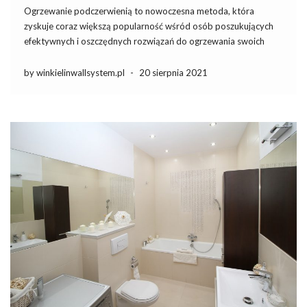
Ogrzewanie podczerwienią to nowoczesna metoda, która
zyskuje coraz większą popularność wśród osób poszukujących
efektywnych i oszczędnych rozwiązań do ogrzewania swoich
domów. Dzięki zastosowaniu promieniowania podczerwonego,
ten system szybko i skutecznie ogrzewa nie tylko powietrze, ale
by winkielinwallsystem.pl
-
20 sierpnia 2021
przede wszystkim obiekty i osoby znajdujące się w
pomieszczeniu. Choć […]