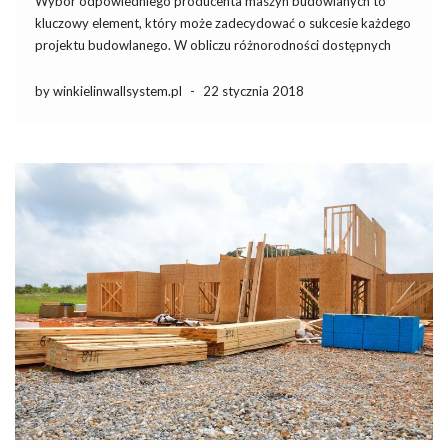
Wybór odpowiedniego producenta maszyn budowlanych to
kluczowy element, który może zadecydować o sukcesie każdego
projektu budowlanego. W obliczu różnorodności dostępnych
sprzętów i technologii, warto zastanowić się, jakie maszyny będą
niezbędne na placu budowy oraz z jakimi kosztami się wiążą.
by winkielinwallsystem.pl
-
22 stycznia 2018
Coraz więcej firm inwestuje w nowoczesne […]