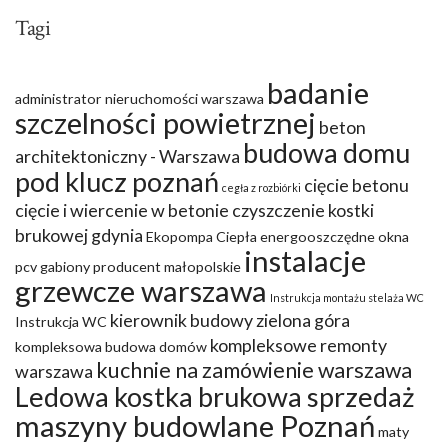
Tagi
badanie
administrator nieruchomości warszawa
szczelności powietrznej
beton
budowa domu
architektoniczny - Warszawa
pod klucz poznań
cięcie betonu
cegła z rozbiórki
cięcie i wiercenie w betonie
czyszczenie kostki
brukowej gdynia
Ekopompa Ciepła
energooszczędne okna
instalacje
pcv
gabiony producent małopolskie
grzewcze warszawa
Instrukcja montażu stelaża WC
kierownik budowy zielona góra
Instrukcja WC
kompleksowe remonty
kompleksowa budowa domów
kuchnie na zamówienie warszawa
warszawa
Ledowa kostka brukowa sprzedaż
maszyny budowlane Poznań
maty