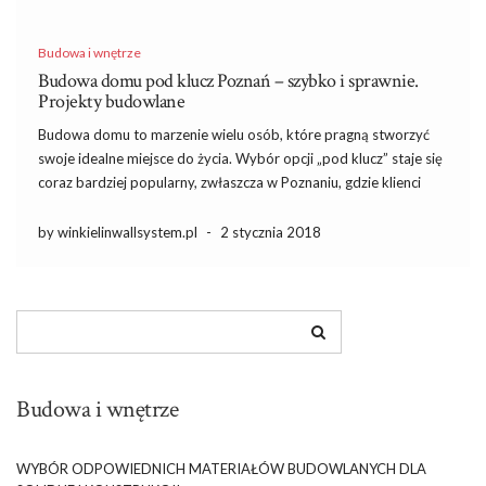
Budowa i wnętrze
Budowa domu pod klucz Poznań – szybko i sprawnie.
Projekty budowlane
Budowa domu to marzenie wielu osób, które pragną stworzyć
swoje idealne miejsce do życia. Wybór opcji „pod klucz” staje się
coraz bardziej popularny, zwłaszcza w Poznaniu, gdzie klienci
szukają szybkich i bezproblemowych rozwiązań. Taka forma
budowy to nie tylko oszczędność czasu, ale również gwarancja
by winkielinwallsystem.pl
-
2 stycznia 2018
profesjonalizmu […]
Budowa i wnętrze
WYBÓR ODPOWIEDNICH MATERIAŁÓW BUDOWLANYCH DLA