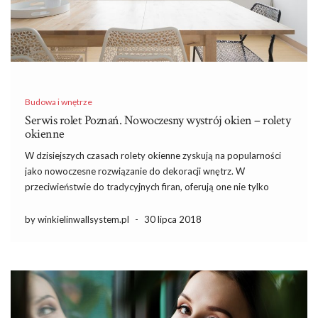
Budowa i wnętrze
Serwis rolet Poznań. Nowoczesny wystrój okien – rolety
okienne
W dzisiejszych czasach rolety okienne zyskują na popularności
jako nowoczesne rozwiązanie do dekoracji wnętrz. W
przeciwieństwie do tradycyjnych firan, oferują one nie tylko
estetyczny wygląd, ale także funkcjonalność, co czyni je idealnym
wyborem dla każdego, kto pragnie harmonijnego wykończenia
by winkielinwallsystem.pl
-
30 lipca 2018
swojego mieszkania. W Poznaniu dostępnych jest […]