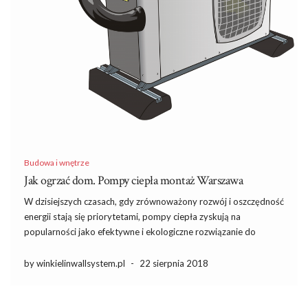
Budowa i wnętrze
Jak ogrzać dom. Pompy ciepła montaż Warszawa
W dzisiejszych czasach, gdy zrównoważony rozwój i oszczędność
energii stają się priorytetami, pompy ciepła zyskują na
popularności jako efektywne i ekologiczne rozwiązanie do
ogrzewania domów. Dzięki wykorzystaniu energii z otoczenia, te
innowacyjne urządzenia nie tylko obniżają koszty eksploatacji,
by winkielinwallsystem.pl
-
22 sierpnia 2018
ale także przyczyniają się do ochrony środowiska. […]