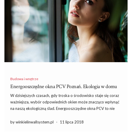
Budowa i wnętrze
Energooszczędne okna PCV Poznań. Ekologia w domu
W dzisiejszych czasach, gdy troska o środowisko staje się coraz
ważniejsza, wybór odpowiednich okien może znacząco wpłynąć
na naszą ekologiczną ślad. Energooszczędne okna PCV to nie
tylko sposób na zmniejszenie wydatków na ogrzewanie, ale
również krok w stronę bardziej zrównoważonego stylu życia. Ich
by winkielinwallsystem.pl
-
11 lipca 2018
właściwości izolacyjne […]