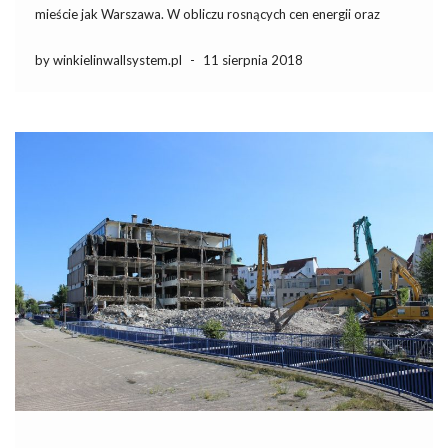
mieście jak Warszawa. W obliczu rosnących cen energii oraz
coraz większej troski o środowisko, korzystanie z nowoczesnych
i efektywnych rozwiązań grzewczych staje się nie tylko
by winkielinwallsystem.pl
-
11 sierpnia 2018
koniecznością, ale i inwestycją w […]