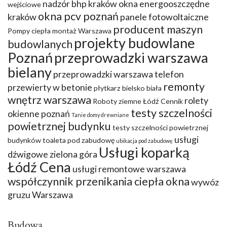
nadzór bhp kraków
okna energooszczędne
wejściowe
okna pcv poznań
kraków
panele fotowoltaiczne
producent maszyn
Pompy ciepła montaż Warszawa
projekty budowlane
budowlanych
Poznań
przeprowadzki warszawa
bielany
przeprowadzki warszawa telefon
remonty
przewierty w betonie
płytkarz bielsko biała
wnętrz warszawa
rolety
Roboty ziemne Łódź Cennik
testy szczelności
okienne poznań
Tanie domy drewniane
powietrznej budynku
testy szczelności powietrznej
usługi
budynków
toaleta pod zabudowę
ubikacja pod zabudowę
Usługi koparką
dźwigowe zielona góra
Łódź Cena
usługi remontowe warszawa
współczynnik przenikania ciepła okna
wywóz
gruzu Warszawa
Budowa