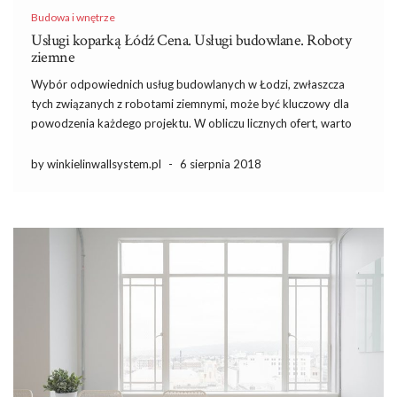
Budowa i wnętrze
Usługi koparką Łódź Cena. Usługi budowlane. Roboty
ziemne
Wybór odpowiednich usług budowlanych w Łodzi, zwłaszcza
tych związanych z robotami ziemnymi, może być kluczowy dla
powodzenia każdego projektu. W obliczu licznych ofert, warto
zastanowić się, jakie usługi są dostępne oraz jak ich cena jest
kształtowana przez różne czynniki. Odpowiednia firma może nie
by winkielinwallsystem.pl
-
6 sierpnia 2018
tylko zapewnić […]