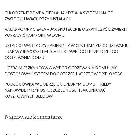
CHŁODZENIE POMPĄ CIEPŁA: JAK DZIAŁA SYSTEM I NA CO
ZWRÓCIĆ UWAGĘ PRZY INSTALACJI
HAŁAS POMPY CIEPŁA – JAK SKUTECZNIE OGRANICZYĆ DŹWIĘKI I
POPRAWIĆ KOMFORT W DOMU
UKŁAD OTWARTY CZY ZAMKNIĘTY W CENTRALNYM OGRZEWANIU
– JAK WYBRAĆ SYSTEM DLA EFEKTYWNEGO I BEZPIECZNEGO
OGRZEWANIA DOMU
LICZBA MIESZKAŃCÓW A WYBÓR OGRZEWANIA DOMU: JAK
DOSTOSOWAĆ SYSTEM DO POTRZEB I KOSZTÓW EKSPLOATACJI
PODŁOGÓWKA W DOBRZE OCIEPLONYM DOMU — KIEDY
NAPRAWDĘ PRZYNOSI OSZCZĘDNOŚCI I JAK UNIKNĄĆ
KOSZTOWNYCH BŁĘDÓW
Najnowsze komentarze