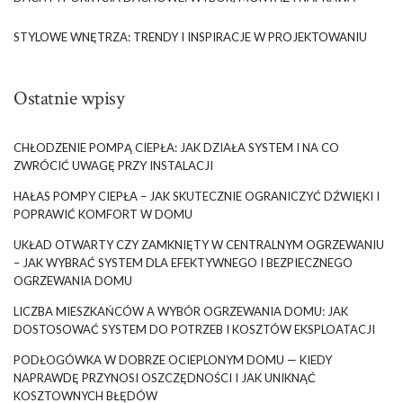
STYLOWE WNĘTRZA: TRENDY I INSPIRACJE W PROJEKTOWANIU
Ostatnie wpisy
CHŁODZENIE POMPĄ CIEPŁA: JAK DZIAŁA SYSTEM I NA CO
ZWRÓCIĆ UWAGĘ PRZY INSTALACJI
HAŁAS POMPY CIEPŁA – JAK SKUTECZNIE OGRANICZYĆ DŹWIĘKI I
POPRAWIĆ KOMFORT W DOMU
UKŁAD OTWARTY CZY ZAMKNIĘTY W CENTRALNYM OGRZEWANIU
– JAK WYBRAĆ SYSTEM DLA EFEKTYWNEGO I BEZPIECZNEGO
OGRZEWANIA DOMU
LICZBA MIESZKAŃCÓW A WYBÓR OGRZEWANIA DOMU: JAK
DOSTOSOWAĆ SYSTEM DO POTRZEB I KOSZTÓW EKSPLOATACJI
PODŁOGÓWKA W DOBRZE OCIEPLONYM DOMU — KIEDY
NAPRAWDĘ PRZYNOSI OSZCZĘDNOŚCI I JAK UNIKNĄĆ
KOSZTOWNYCH BŁĘDÓW