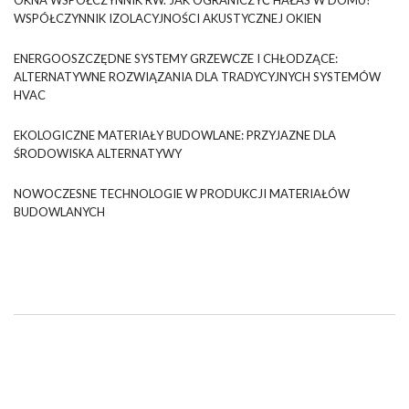
OKNA WSPÓŁCZYNNIK RW. JAK OGRANICZYĆ HAŁAS W DOMU?
WSPÓŁCZYNNIK IZOLACYJNOŚCI AKUSTYCZNEJ OKIEN
ENERGOOSZCZĘDNE SYSTEMY GRZEWCZE I CHŁODZĄCE:
ALTERNATYWNE ROZWIĄZANIA DLA TRADYCYJNYCH SYSTEMÓW
HVAC
EKOLOGICZNE MATERIAŁY BUDOWLANE: PRZYJAZNE DLA
ŚRODOWISKA ALTERNATYWY
NOWOCZESNE TECHNOLOGIE W PRODUKCJI MATERIAŁÓW
BUDOWLANYCH