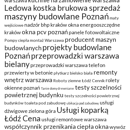
kuchnie na zamówienie warszawa
warszawa
Ledowa kostka brukowa sprzedaż
maszyny budowlane Poznań
maty
nadzór bhp kraków
okna energooszczędne
wejściowe
okna pcv poznań
kraków
panele fotowoltaiczne
producent maszyn
Pompy ciepła montaż Warszawa
projekty budowlane
budowlanych
Poznań
przeprowadzki warszawa
bielany
przeprowadzki warszawa telefon
remonty
przewierty w betonie
płytkarz bielsko biała
wnętrz warszawa
rolety
Roboty ziemne Łódź Cennik
testy szczelności
okienne poznań
Tanie domy drewniane
powietrznej budynku
testy szczelności powietrznej
usługi
budynków
toaleta pod zabudowę
ubikacja pod zabudowę
Usługi koparką
dźwigowe zielona góra
Łódź Cena
usługi remontowe warszawa
współczynnik przenikania ciepła okna
wywóz