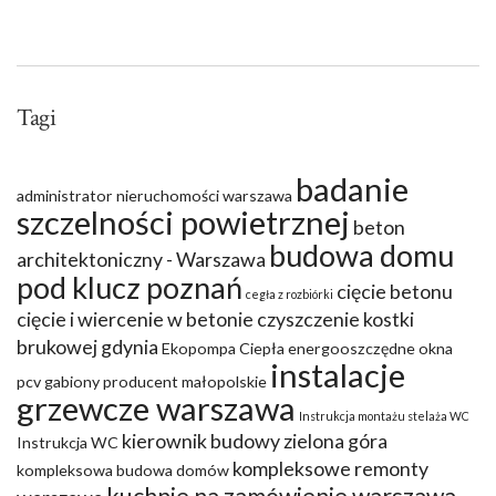
Tagi
badanie
administrator nieruchomości warszawa
szczelności powietrznej
beton
budowa domu
architektoniczny - Warszawa
pod klucz poznań
cięcie betonu
cegła z rozbiórki
cięcie i wiercenie w betonie
czyszczenie kostki
brukowej gdynia
Ekopompa Ciepła
energooszczędne okna
instalacje
pcv
gabiony producent małopolskie
grzewcze warszawa
Instrukcja montażu stelaża WC
kierownik budowy zielona góra
Instrukcja WC
kompleksowe remonty
kompleksowa budowa domów