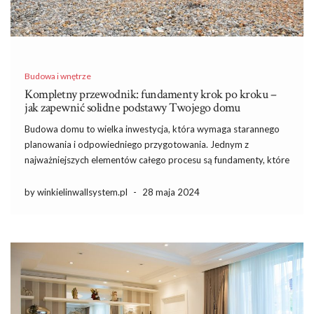
Budowa i wnętrze
Kompletny przewodnik: fundamenty krok po kroku –
jak zapewnić solidne podstawy Twojego domu
Budowa domu to wielka inwestycja, która wymaga starannego
planowania i odpowiedniego przygotowania. Jednym z
najważniejszych elementów całego procesu są fundamenty, które
zapewniają stabilność i trwałość całej konstrukcji. Bez solidnych
fundamentów budynek może ulec uszkodzeniu, co wiąże się z
by winkielinwallsystem.pl
-
28 maja 2024
kosztownymi naprawami i zagrożeniem dla bezpieczeństwa
mieszkańców. […]