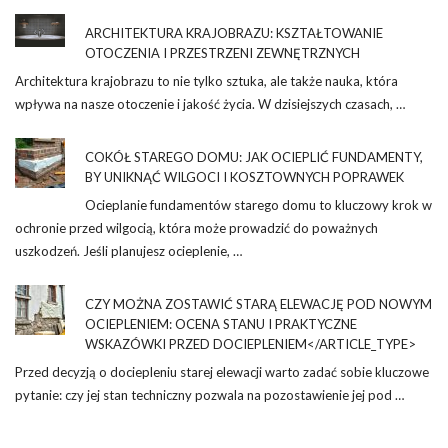
ARCHITEKTURA KRAJOBRAZU: KSZTAŁTOWANIE
OTOCZENIA I PRZESTRZENI ZEWNĘTRZNYCH
Architektura krajobrazu to nie tylko sztuka, ale także nauka, która
wpływa na nasze otoczenie i jakość życia. W dzisiejszych czasach, …
COKÓŁ STAREGO DOMU: JAK OCIEPLIĆ FUNDAMENTY,
BY UNIKNĄĆ WILGOCI I KOSZTOWNYCH POPRAWEK
Ocieplanie fundamentów starego domu to kluczowy krok w
ochronie przed wilgocią, która może prowadzić do poważnych
uszkodzeń. Jeśli planujesz ocieplenie, …
CZY MOŻNA ZOSTAWIĆ STARĄ ELEWACJĘ POD NOWYM
OCIEPLENIEM: OCENA STANU I PRAKTYCZNE
WSKAZÓWKI PRZED DOCIEPLENIEM</ARTICLE_TYPE>
Przed decyzją o dociepleniu starej elewacji warto zadać sobie kluczowe
pytanie: czy jej stan techniczny pozwala na pozostawienie jej pod …