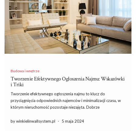
Budowa i wnętrze
Tworzenie Efektywnego Ogłoszenia Najmu: Wskazówki
i Triki
Tworzenie efektywnego ogłoszenia najmu to klucz do
przyciągnięcia odpowiednich najemców i minimalizacji czasu, w
którym nieruchomość pozostaje niezajęta. Dobrze
przygotowane ogłoszenie nie tylko wyróżnia się na tle innych, ale
również przyciąga uwagę osób poszukujących mieszkania,
by winkielinwallsystem.pl
-
5 maja 2024
szczególnie w dużych miastach takich jak Kraków, gdzie wynajem
długoterminowy […]