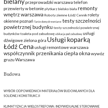
bielany
przeprowadzki warszawa telefon
remonty
przewierty w betonie
płytkarz bielsko biała
wnętrz warszawa
rolety
Roboty ziemne Łódź Cennik
testy szczelności
okienne poznań
Tanie domy drewniane
powietrznej budynku
testy szczelności powietrznej
usługi
budynków
toaleta pod zabudowę
ubikacja pod zabudowę
Usługi koparką
dźwigowe zielona góra
Łódź Cena
usługi remontowe warszawa
współczynnik przenikania ciepła okna
wywóz
gruzu Warszawa
Budowa
WYBÓR ODPOWIEDNICH MATERIAŁÓW BUDOWLANYCH DLA
SOLIDNEJ KONSTRUKCJI
KLIMATYZACJA WIELOSTREFOWA: INDYWIDUALNE STEROWANIE