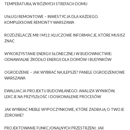
TEMPERATURĄ W RÓŻNYCH STREFACH DOMU
USŁUGI REMONTOWE – INWESTYCJA DLA KAŻDEGO.
KOMPLEKSOWE REMONTY WARSZAWA
ROZDZIELACZE M8 I M12: KLUCZOWE INFORMACJE, KTÓRE MUSISZ
ZNAĆ
WYKORZYSTANIE ENERGII SŁONECZNEJ W BUDOWNICTWIE:
ODNAWIALNE ŹRÓDŁO ENERGII DLA DOMÓW I BUDYNKÓW
OGRODZENIE – JAK WYBRAĆ NAJLEPSZE? PANELE OGRODZENIOWE
WARSZAWA
EWALUACJA PROJEKTU BUDOWLANEGO: ANALIZA WYNIKÓW,
LEKCJE NA PRZYSZŁOŚĆ I DOSKONALENIE PROCESÓW
JAK WYBRAĆ MEBLE WYPOCZYNKOWE, KTÓRE ZADBAJĄ O TWOJE
ZDROWIE?
PROJEKTOWANIE FUNKCJONALNYCH PRZESTRZENI: JAK