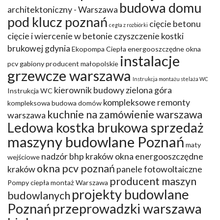
budowa domu
architektoniczny - Warszawa
pod klucz poznań
cięcie betonu
cegła z rozbiórki
cięcie i wiercenie w betonie
czyszczenie kostki
brukowej gdynia
Ekopompa Ciepła
energooszczędne okna
instalacje
pcv
gabiony producent małopolskie
grzewcze warszawa
Instrukcja montażu stelaża WC
kierownik budowy zielona góra
Instrukcja WC
kompleksowe remonty
kompleksowa budowa domów
kuchnie na zamówienie warszawa
warszawa
Ledowa kostka brukowa sprzedaż
maszyny budowlane Poznań
maty
nadzór bhp kraków
okna energooszczędne
wejściowe
okna pcv poznań
kraków
panele fotowoltaiczne
producent maszyn
Pompy ciepła montaż Warszawa
projekty budowlane
budowlanych
Poznań
przeprowadzki warszawa