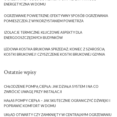
ENERGETYCZNA W DOMU
OGRZEWANIE POWIETRZNE: EFEKTYWNY SPOSÓB OGRZEWANIA
POMIESZCZEŃ Z WYKORZYSTANIEM POWIETRZA
IZOLACJE TERMICZNE: KLUCZOWE ASPEKTY DLA
ENERGOOSZCZĘDNYCH BUDYNKÓW
LEDOWA KOSTKA BRUKOWA SPRZEDAŻ. KONIEC Z SZAROŚCIĄ
KOSTKI BRUKOWEJ! CZYSZCZENIE KOSTKI BRUKOWEJ GDYNIA
Ostatnie wpisy
CHŁODZENIE POMPĄ CIEPŁA: JAK DZIAŁA SYSTEM I NA CO
ZWRÓCIĆ UWAGĘ PRZY INSTALACJI
HAŁAS POMPY CIEPŁA – JAK SKUTECZNIE OGRANICZYĆ DŹWIĘKI I
POPRAWIĆ KOMFORT W DOMU
UKŁAD OTWARTY CZY ZAMKNIĘTY W CENTRALNYM OGRZEWANIU