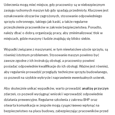
Uderzenia mogą mieć miejsce, gdy pracownicy są w niebezpiecznym
zasięgu ruchomych maszyn lub gdy spadają przedmioty. Kluczowe jest
oznakowanie obszarów zagrożonych, stosowanie odpowiedniego
sprzętu ochronnego, takiego jak kaski, a także regularne
przeszkolenie pracowników w zakresie bezpieczeństwa. Ponadto,
należy dbać o dobrą organizację pracy, aby zminimalizować tłok w
miejscach, gdzie maszyny i ludzie znajdują się blisko siebie.
Wypadki związane z maszynami, w tym niewłaściwe użycie sprzętu, są
również istotnym problemem. Stosowanie maszyn powinno być
zawsze zgodne z ich instrukcją obsługi, a pracownicy powinni
posiadać odpowiednie kwalifikacje do ich obsługi. Ważne jest również,
aby regularnie prowadzić przeglądy techniczne sprzętu budowlanego,
co pozwoli na szybkie wykrycie i naprawienie ewentualnych usterek.
Aby skutecznie unikać wypadków, warto prowadzić
analizę przyczyn
zdarzeń, co pozwoli wyciągnąć wnioski i wprowadzić odpowiednie
działania prewencyjne. Regularne szkolenia z zakresu BHP oraz
otwarta komunikacja w zespole mogą существенно wpłynąć na
bezpieczeństwo na placu budowy, zabezpieczając pracowników przed