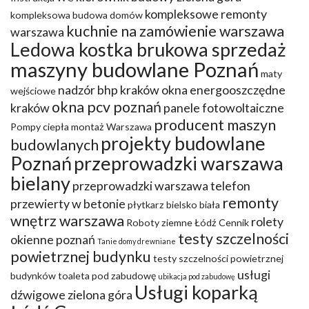
kompleksowe remonty
kompleksowa budowa domów
kuchnie na zamówienie warszawa
warszawa
Ledowa kostka brukowa sprzedaż
maszyny budowlane Poznań
maty
nadzór bhp kraków
okna energooszczędne
wejściowe
okna pcv poznań
kraków
panele fotowoltaiczne
producent maszyn
Pompy ciepła montaż Warszawa
projekty budowlane
budowlanych
Poznań
przeprowadzki warszawa
bielany
przeprowadzki warszawa telefon
remonty
przewierty w betonie
płytkarz bielsko biała
wnętrz warszawa
rolety
Roboty ziemne Łódź Cennik
testy szczelności
okienne poznań
Tanie domy drewniane
powietrznej budynku
testy szczelności powietrznej
usługi
budynków
toaleta pod zabudowę
ubikacja pod zabudowę
Usługi koparką
dźwigowe zielona góra