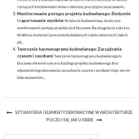
rosnących kosztów materiałów i robocizny, precyzyjne oszacowanie...
Monitorowanie postępu projektu budowlanego: Śledzenie
i raportowanie wyników
W świecie budownictwa, skuteczne
monitorowanie postępu projektu jest kluczowe dla osiągnięcia sukcesu.
W obliczu złożoności procesów budowlanych i wielu zmiennych, takich
jak...
Tworzenie harmonogramu budowlanego: Zarządzanie
czasem i zasobami
Tworzenie harmonogramu budowlanego to
kluczowy element sukcesu każdego projektu budowlanego. Bez
odpowiedniego planowania, zarządzanie czasem i zasobami staje się nie
lada wyzwaniem,...
SZTUKATERIA I ELEMENTY DEKORACYJNE W ARCHITEKTURZE
POCZUJ SIĘ JAK U SIEBIE