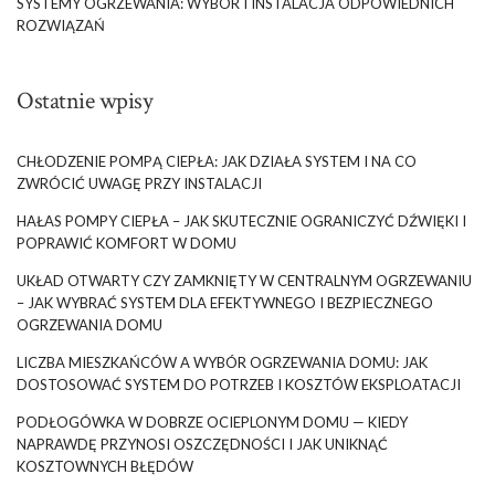
SYSTEMY OGRZEWANIA: WYBÓR I INSTALACJA ODPOWIEDNICH
ROZWIĄZAŃ
Ostatnie wpisy
CHŁODZENIE POMPĄ CIEPŁA: JAK DZIAŁA SYSTEM I NA CO
ZWRÓCIĆ UWAGĘ PRZY INSTALACJI
HAŁAS POMPY CIEPŁA – JAK SKUTECZNIE OGRANICZYĆ DŹWIĘKI I
POPRAWIĆ KOMFORT W DOMU
UKŁAD OTWARTY CZY ZAMKNIĘTY W CENTRALNYM OGRZEWANIU
– JAK WYBRAĆ SYSTEM DLA EFEKTYWNEGO I BEZPIECZNEGO
OGRZEWANIA DOMU
LICZBA MIESZKAŃCÓW A WYBÓR OGRZEWANIA DOMU: JAK
DOSTOSOWAĆ SYSTEM DO POTRZEB I KOSZTÓW EKSPLOATACJI
PODŁOGÓWKA W DOBRZE OCIEPLONYM DOMU — KIEDY
NAPRAWDĘ PRZYNOSI OSZCZĘDNOŚCI I JAK UNIKNĄĆ
KOSZTOWNYCH BŁĘDÓW