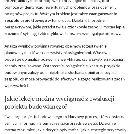
Po zebraniu tych informacji warto przystąpić do analizy, która
pomoże w identyfikacji ewentualnych problemów oraz ocenieniu
postępów projektu. Ważnym krokiem jest także
zaangażowanie
zespołu projektowego
w ten proces. Dzięki różnorodnym
perspektywom, jakie przedstawiają członkowie zespołu, można lepiej
zrozumieć sytuację i zidentyfikować obszary wymagające poprawy.
Analiza wyników powinna również obejmować zestawienie
planowanych celów z rzeczywistymi osiągnięciami. Właściwe
podejście do analizy pozwoli na weryfikację, czy wszystkie założenia
zostały zrealizowane. Ostatecznie, osiągnięcie sukcesu w projekcie
budowlanym zależy od umiejętności słuchania opinii oraz sugestii
zespołu, co może prowadzić do efektywniejszego realizowania zadań
w przyszłości.
Jakie lekcje można wyciągnąć z ewaluacji
projektu budowlanego?
Ewaluacja projektu budowlanego to kluczowy proces, który dostarcza
cennych informacji na temat realizacji przedsięwzięcia. Dzięki niej
można zrozumieć, jakie decyzje były trafne i jakie strategie przyczyniły