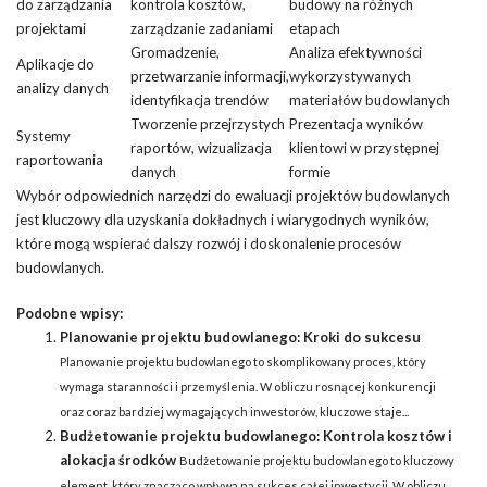
do zarządzania
kontrola kosztów,
budowy na różnych
projektami
zarządzanie zadaniami
etapach
Gromadzenie,
Analiza efektywności
Aplikacje do
przetwarzanie informacji,
wykorzystywanych
analizy danych
identyfikacja trendów
materiałów budowlanych
Tworzenie przejrzystych
Prezentacja wyników
Systemy
raportów, wizualizacja
klientowi w przystępnej
raportowania
danych
formie
Wybór odpowiednich narzędzi do ewaluacji projektów budowlanych
jest kluczowy dla uzyskania dokładnych i wiarygodnych wyników,
które mogą wspierać dalszy rozwój i doskonalenie procesów
budowlanych.
Podobne wpisy:
Planowanie projektu budowlanego: Kroki do sukcesu
Planowanie projektu budowlanego to skomplikowany proces, który
wymaga staranności i przemyślenia. W obliczu rosnącej konkurencji
oraz coraz bardziej wymagających inwestorów, kluczowe staje...
Budżetowanie projektu budowlanego: Kontrola kosztów i
alokacja środków
Budżetowanie projektu budowlanego to kluczowy
element, który znacząco wpływa na sukces całej inwestycji. W obliczu