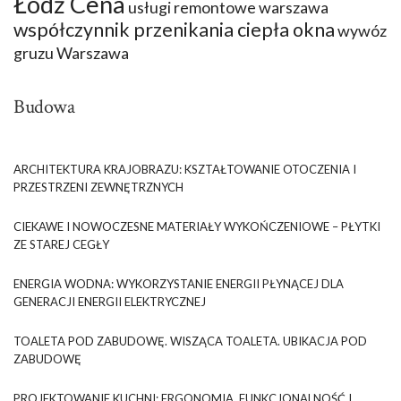
Łódź Cena
usługi remontowe warszawa
współczynnik przenikania ciepła okna
wywóz
gruzu Warszawa
Budowa
ARCHITEKTURA KRAJOBRAZU: KSZTAŁTOWANIE OTOCZENIA I
PRZESTRZENI ZEWNĘTRZNYCH
CIEKAWE I NOWOCZESNE MATERIAŁY WYKOŃCZENIOWE – PŁYTKI
ZE STAREJ CEGŁY
ENERGIA WODNA: WYKORZYSTANIE ENERGII PŁYNĄCEJ DLA
GENERACJI ENERGII ELEKTRYCZNEJ
TOALETA POD ZABUDOWĘ. WISZĄCA TOALETA. UBIKACJA POD
ZABUDOWĘ
PROJEKTOWANIE KUCHNI: ERGONOMIA, FUNKCJONALNOŚĆ I