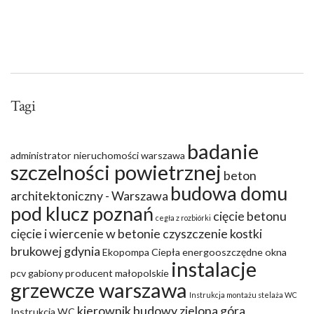
Tagi
badanie
administrator nieruchomości warszawa
szczelności powietrznej
beton
budowa domu
architektoniczny - Warszawa
pod klucz poznań
cięcie betonu
cegła z rozbiórki
cięcie i wiercenie w betonie
czyszczenie kostki
brukowej gdynia
Ekopompa Ciepła
energooszczędne okna
instalacje
pcv
gabiony producent małopolskie
grzewcze warszawa
Instrukcja montażu stelaża WC
kierownik budowy zielona góra
Instrukcja WC