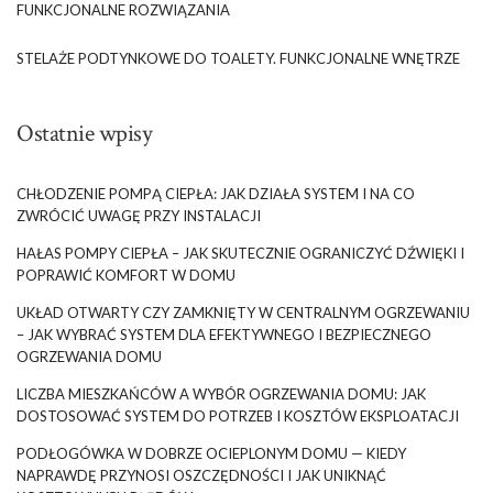
FUNKCJONALNE ROZWIĄZANIA
STELAŻE PODTYNKOWE DO TOALETY. FUNKCJONALNE WNĘTRZE
Ostatnie wpisy
CHŁODZENIE POMPĄ CIEPŁA: JAK DZIAŁA SYSTEM I NA CO
ZWRÓCIĆ UWAGĘ PRZY INSTALACJI
HAŁAS POMPY CIEPŁA – JAK SKUTECZNIE OGRANICZYĆ DŹWIĘKI I
POPRAWIĆ KOMFORT W DOMU
UKŁAD OTWARTY CZY ZAMKNIĘTY W CENTRALNYM OGRZEWANIU
– JAK WYBRAĆ SYSTEM DLA EFEKTYWNEGO I BEZPIECZNEGO
OGRZEWANIA DOMU
LICZBA MIESZKAŃCÓW A WYBÓR OGRZEWANIA DOMU: JAK
DOSTOSOWAĆ SYSTEM DO POTRZEB I KOSZTÓW EKSPLOATACJI
PODŁOGÓWKA W DOBRZE OCIEPLONYM DOMU — KIEDY
NAPRAWDĘ PRZYNOSI OSZCZĘDNOŚCI I JAK UNIKNĄĆ