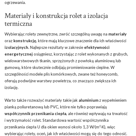
ogrzewania.
Materiały i konstrukcja rolet a izolacja
termiczna
Wybierając rolety zewnętrzne, zwróć szczególną uwagę na
materiały
oraz
konstrukcję
, które mają kluczowe znaczenie dla ich właściwości
izolacyjnych
. Najlepsze rezultaty w zakresie
efektywności
energetycznej
osiągniesz, korzystając z rolet wykonanych z grubych,
wielowarstwowych tkanin, sprzężonych z powłoką aluminiową lub
gumową, które skutecznie odbijają promieniowanie cieplne. W
szczególności modele plis komórkowych, zwane też honeycomb,
oferują podwójne warstwy powietrza, co znacząco zwiększa ich
izolację.
Warto także rozważyć materiały takie jak
aluminium
z wypełnieniem
pianką poliuretanową lub PVC, które nie tylko poprawiają
współczynnik przenikania ciepła
, ale również wpływają na trwałość
i wytrzymałość rolet. Standardowa wartość współczynnika
przenikania ciepła U dla okien wynosi około 1,3 W/(m²·K), więc
wybierając rolety, oceń, jak ich właściwości mogą się do tego odnosić.