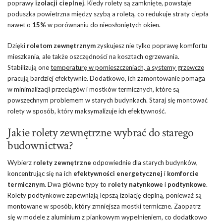
poprawy
izolacji cieplnej
. Kiedy rolety są zamknięte, powstaje
poduszka powietrzna między szybą a roletą, co redukuje straty ciepła
nawet o
15%
w porównaniu do nieosłoniętych okien.
Dzięki
roletom zewnętrznym
zyskujesz nie tylko poprawę komfortu
mieszkania, ale także oszczędności na kosztach ogrzewania.
Stabilizują one
temperaturę w pomieszczeniach, a systemy grzewcze
pracują bardziej efektywnie. Dodatkowo, ich zamontowanie pomaga
w minimalizacji przeciągów i mostków termicznych, które są
powszechnym problemem w starych budynkach. Staraj się montować
rolety w sposób, który maksymalizuje ich efektywność.
Jakie rolety zewnętrzne wybrać do starego
budownictwa?
Wybierz
rolety zewnętrzne
odpowiednie dla starych budynków,
koncentrując się na ich
efektywności energetycznej
i
komforcie
termicznym
. Dwa główne typy to
rolety natynkowe
i
podtynkowe
.
Rolety podtynkowe zapewniają lepszą izolację cieplną, ponieważ są
montowane w sposób, który zmniejsza mostki termiczne. Zaopatrz
się w modele z aluminium z piankowym wypełnieniem, co dodatkowo