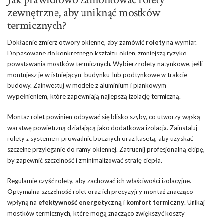
zewnętrzne, aby uniknąć mostków
termicznych?
Dokładnie zmierz otwory okienne, aby zamówić
rolety
na wymiar.
Dopasowane do konkretnego kształtu okien, zmniejszą ryzyko
powstawania mostków termicznych. Wybierz rolety natynkowe, jeśli
montujesz je w istniejącym budynku, lub podtynkowe w trakcie
budowy. Zainwestuj w modele z aluminium i piankowym
wypełnieniem, które zapewniają najlepszą izolację termiczną.
Montaż rolet powinien odbywać się blisko szyby, co utworzy wąską
warstwę powietrzną działającą jako dodatkowa izolacja. Zainstaluj
rolety z systemem prowadnic bocznych oraz kasetą, aby uzyskać
szczelne przyleganie do ramy okiennej. Zatrudnij profesjonalną ekipę,
by zapewnić szczelność i zminimalizować stratę ciepła.
Regularnie czyść rolety, aby zachować ich właściwości izolacyjne.
Optymalna szczelność rolet oraz ich precyzyjny montaż znacząco
wpłyną na
efektywność energetyczną
i
komfort termiczny
. Unikaj
mostków termicznych, które mogą znacząco zwiększyć koszty