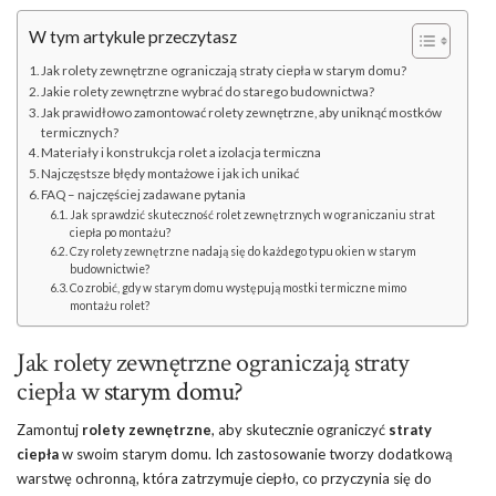
W tym artykule przeczytasz
Jak rolety zewnętrzne ograniczają straty ciepła w starym domu?
Jakie rolety zewnętrzne wybrać do starego budownictwa?
Jak prawidłowo zamontować rolety zewnętrzne, aby uniknąć mostków
termicznych?
Materiały i konstrukcja rolet a izolacja termiczna
Najczęstsze błędy montażowe i jak ich unikać
FAQ – najczęściej zadawane pytania
Jak sprawdzić skuteczność rolet zewnętrznych w ograniczaniu strat
ciepła po montażu?
Czy rolety zewnętrzne nadają się do każdego typu okien w starym
budownictwie?
Co zrobić, gdy w starym domu występują mostki termiczne mimo
montażu rolet?
Jak rolety zewnętrzne ograniczają straty
ciepła w
starym domu
?
Zamontuj
rolety zewnętrzne
, aby skutecznie ograniczyć
straty
ciepła
w swoim starym domu. Ich zastosowanie tworzy dodatkową
warstwę ochronną, która zatrzymuje ciepło, co przyczynia się do