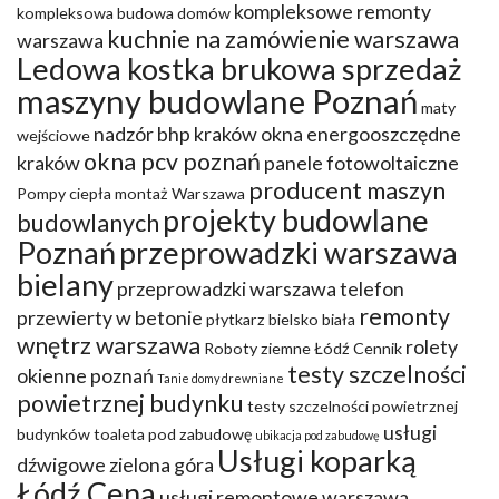
kompleksowe remonty
kompleksowa budowa domów
kuchnie na zamówienie warszawa
warszawa
Ledowa kostka brukowa sprzedaż
maszyny budowlane Poznań
maty
nadzór bhp kraków
okna energooszczędne
wejściowe
okna pcv poznań
kraków
panele fotowoltaiczne
producent maszyn
Pompy ciepła montaż Warszawa
projekty budowlane
budowlanych
Poznań
przeprowadzki warszawa
bielany
przeprowadzki warszawa telefon
remonty
przewierty w betonie
płytkarz bielsko biała
wnętrz warszawa
rolety
Roboty ziemne Łódź Cennik
testy szczelności
okienne poznań
Tanie domy drewniane
powietrznej budynku
testy szczelności powietrznej
usługi
budynków
toaleta pod zabudowę
ubikacja pod zabudowę
Usługi koparką
dźwigowe zielona góra
Łódź Cena
usługi remontowe warszawa