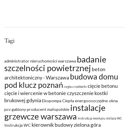
Tagi
badanie
administrator nieruchomości warszawa
szczelności powietrznej
beton
budowa domu
architektoniczny - Warszawa
pod klucz poznań
cięcie betonu
cegła z rozbiórki
cięcie i wiercenie w betonie
czyszczenie kostki
brukowej gdynia
Ekopompa Ciepła
energooszczędne okna
instalacje
pcv
gabiony producent małopolskie
grzewcze warszawa
Instrukcja montażu stelaża WC
kierownik budowy zielona góra
Instrukcja WC