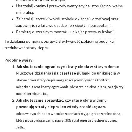
Uszczelnij kominy i przewody wentylacyjne, stosując np. wełnę
mineralną.
Zainstaluj uszczelki wokół stolarki okiennej i drzwiowej oraz
zapewnij ich właściwe osadzenie z ciepłymi parapetami.
Pamiętaj o szczelnym montażu, unikając przerw w izolacji.
Te działania pomogą poprawić efektywność izolacyjną budynku i
zredukować straty ciepła.
Podobne wpisy:
Jak skutecznie ograniczyć straty ciepła w starym domu:
kluczowe działania i najczęstsze pułapki do uniknięcia
W
starym domu straty ciepła mogą znacząco wpływać na komfort
mieszkania oraz koszty ogrzewania. Nieszczelne okna, słaba izolacja czy
mostki termiczne to...
Jak skutecznie sprawdzić, czy stare okna w domu
powodują straty ciepła i co wtedy zrobić
Często za
odczuwanym chłodem w pomieszczeniach kryją się nieszczelne okna,
które mogą być przyczyną nawet 30% strat energii cieplnej w domu.
Jeśli...