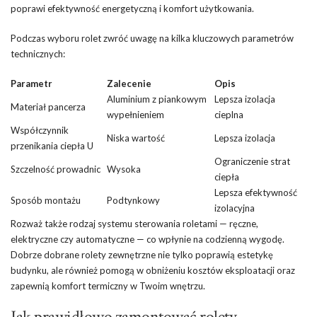
poprawi efektywność energetyczną i komfort użytkowania.
Podczas wyboru rolet zwróć uwagę na kilka kluczowych parametrów
technicznych:
Parametr
Zalecenie
Opis
Aluminium z piankowym
Lepsza izolacja
Materiał pancerza
wypełnieniem
cieplna
Współczynnik
Niska wartość
Lepsza izolacja
przenikania ciepła U
Ograniczenie strat
Szczelność prowadnic
Wysoka
ciepła
Lepsza efektywność
Sposób montażu
Podtynkowy
izolacyjna
Rozważ także rodzaj systemu sterowania roletami — ręczne,
elektryczne czy automatyczne — co wpłynie na codzienną wygodę.
Dobrze dobrane rolety zewnętrzne nie tylko poprawią estetykę
budynku, ale również pomogą w obniżeniu kosztów eksploatacji oraz
zapewnią komfort termiczny w Twoim wnętrzu.
Jak prawidłowo zamontować rolety