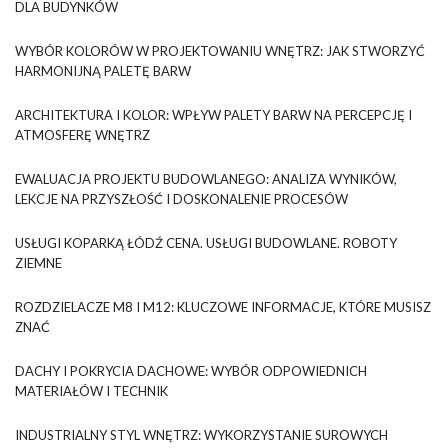
DLA BUDYNKÓW
WYBÓR KOLORÓW W PROJEKTOWANIU WNĘTRZ: JAK STWORZYĆ
HARMONIJNĄ PALETĘ BARW
ARCHITEKTURA I KOLOR: WPŁYW PALETY BARW NA PERCEPCJĘ I
ATMOSFERĘ WNĘTRZ
EWALUACJA PROJEKTU BUDOWLANEGO: ANALIZA WYNIKÓW,
LEKCJE NA PRZYSZŁOŚĆ I DOSKONALENIE PROCESÓW
USŁUGI KOPARKĄ ŁÓDŹ CENA. USŁUGI BUDOWLANE. ROBOTY
ZIEMNE
ROZDZIELACZE M8 I M12: KLUCZOWE INFORMACJE, KTÓRE MUSISZ
ZNAĆ
DACHY I POKRYCIA DACHOWE: WYBÓR ODPOWIEDNICH
MATERIAŁÓW I TECHNIK
INDUSTRIALNY STYL WNĘTRZ: WYKORZYSTANIE SUROWYCH