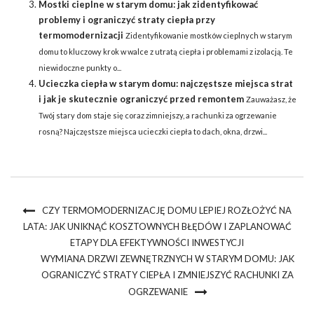
Mostki cieplne w starym domu: jak zidentyfikować
problemy i ograniczyć straty ciepła przy
termomodernizacji
Zidentyfikowanie mostków cieplnych w starym
domu to kluczowy krok w walce z utratą ciepła i problemami z izolacją. Te
niewidoczne punkty o...
Ucieczka ciepła w starym domu: najczęstsze miejsca strat
i jak je skutecznie ograniczyć przed remontem
Zauważasz, że
Twój stary dom staje się coraz zimniejszy, a rachunki za ogrzewanie
rosną? Najczęstsze miejsca ucieczki ciepła to dach, okna, drzwi...
CZY TERMOMODERNIZACJĘ DOMU LEPIEJ ROZŁOŻYĆ NA
LATA: JAK UNIKNĄĆ KOSZTOWNYCH BŁĘDÓW I ZAPLANOWAĆ
ETAPY DLA EFEKTYWNOŚCI INWESTYCJI
WYMIANA DRZWI ZEWNĘTRZNYCH W STARYM DOMU: JAK
OGRANICZYĆ STRATY CIEPŁA I ZMNIEJSZYĆ RACHUNKI ZA
OGRZEWANIE