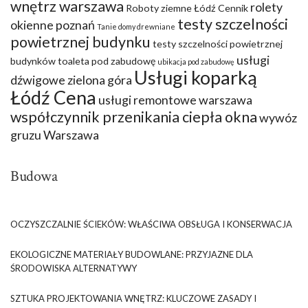
wnętrz warszawa
rolety
Roboty ziemne Łódź Cennik
testy szczelności
okienne poznań
Tanie domy drewniane
powietrznej budynku
testy szczelności powietrznej
usługi
budynków
toaleta pod zabudowę
ubikacja pod zabudowę
Usługi koparką
dźwigowe zielona góra
Łódź Cena
usługi remontowe warszawa
współczynnik przenikania ciepła okna
wywóz
gruzu Warszawa
Budowa
OCZYSZCZALNIE ŚCIEKÓW: WŁAŚCIWA OBSŁUGA I KONSERWACJA
EKOLOGICZNE MATERIAŁY BUDOWLANE: PRZYJAZNE DLA
ŚRODOWISKA ALTERNATYWY
SZTUKA PROJEKTOWANIA WNĘTRZ: KLUCZOWE ZASADY I