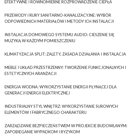
EFEKTYWNE I RÓWNOMIERNE ROZPROWADZENIE CIEPŁA
PRZEWODY I RURY SANITARNO-KANALIZACYJNE: WYBÓR
ODPOWIEDNICH MATERIAŁÓW I METODY ICH INSTALACJI
INSTALACJA DOMOWEGO SYSTEMU AUDIO: CIESZENIE SIĘ
MUZYKĄ W KAŻDYM POMIESZCZENIU
KLIMATYZACJA SPLIT: ZALETY, ZASADA DZIAŁANIA I INSTALACJA
MEBLE I UKŁAD PRZESTRZENNY: TWORZENIE FUNKCJONALNYCH I
ESTETYCZNYCH ARANŻACJI
ENERGIA WODNA: WYKORZYSTANIE ENERGII PŁYNĄCEJ DLA
GENERACJI ENERGII ELEKTRYCZNEJ
INDUSTRIALNY STYL WNĘTRZ: WYKORZYSTANIE SUROWYCH
ELEMENTÓW I FABRYCZNEGO CHARAKTERU
ZARZĄDZANIE BEZPIECZEŃSTWEM W PROJEKCIE BUDOWLANYM:
ZAPOBIEGANIE WYPADKOM I RYZYKOM