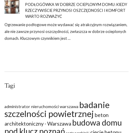
PODŁOGÓWKA W DOBRZE OCIEPLONYM DOMU: KIEDY
RZECZYWIŚCIE PRZYNOSI OSZCZĘDNOŚCI I KOMFORT
WARTO ROZWAŻYĆ
Ogrzewanie podłogowe może wydawać się atrakcyjnym rozwiązaniem,
ale nie zawsze przynosi oszczędności, zwłaszcza w dobrze ocieplonych
domach. Kluczowym czynnikiem jest …
Tagi
badanie
administrator nieruchomości warszawa
szczelności powietrznej
beton
budowa domu
architektoniczny - Warszawa
pod klucz poznań
cięcie betonu
cegła z rozbiórki