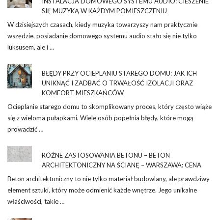
INSTALACJA DOMOWEGO SYSTEMU AUDIO: CIESZENIE
SIĘ MUZYKĄ W KAŻDYM POMIESZCZENIU
W dzisiejszych czasach, kiedy muzyka towarzyszy nam praktycznie
wszędzie, posiadanie domowego systemu audio stało się nie tylko
luksusem, ale i …
BŁĘDY PRZY OCIEPLANIU STAREGO DOMU: JAK ICH
UNIKNĄĆ I ZADBAĆ O TRWAŁOŚĆ IZOLACJI ORAZ
KOMFORT MIESZKAŃCÓW
Ocieplanie starego domu to skomplikowany proces, który często wiąże
się z wieloma pułapkami. Wiele osób popełnia błędy, które mogą
prowadzić …
RÓŻNE ZASTOSOWANIA BETONU – BETON
ARCHITEKTONICZNY NA ŚCIANĘ – WARSZAWA: CENA
Beton architektoniczny to nie tylko materiał budowlany, ale prawdziwy
element sztuki, który może odmienić każde wnętrze. Jego unikalne
właściwości, takie …