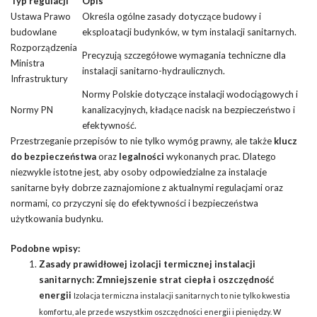
Typ regulacji
Opis
Ustawa Prawo
Określa ogólne zasady dotyczące budowy i
budowlane
eksploatacji budynków, w tym instalacji sanitarnych.
Rozporządzenia
Precyzują szczegółowe wymagania techniczne dla
Ministra
instalacji sanitarno-hydraulicznych.
Infrastruktury
Normy Polskie dotyczące instalacji wodociągowych i
Normy PN
kanalizacyjnych, kładące nacisk na bezpieczeństwo i
efektywność.
Przestrzeganie przepisów to nie tylko wymóg prawny, ale także
klucz
do bezpieczeństwa
oraz
legalności
wykonanych prac. Dlatego
niezwykle istotne jest, aby osoby odpowiedzialne za instalacje
sanitarne były dobrze zaznajomione z aktualnymi regulacjami oraz
normami, co przyczyni się do efektywności i bezpieczeństwa
użytkowania budynku.
Podobne wpisy:
Zasady prawidłowej izolacji termicznej instalacji
sanitarnych: Zmniejszenie strat ciepła i oszczędność
energii
Izolacja termiczna instalacji sanitarnych to nie tylko kwestia
komfortu, ale przede wszystkim oszczędności energii i pieniędzy. W