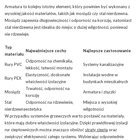
Armatura to kolejny istotny element, który powinien być wykonany z
wysokiej jakości materiałów, takich jak mosiądz czy stal nierdzewna.
Mosiądz zapewnia długowieczność i odporność na korozję, natomiast
stal nierdzewna jest idealna do miejsc o dużej wilgotności, ponieważ
nie rdzewieje.
Typ
Najważniejsze cechy
Najlepsze zastosowanie
materiału
Odporność na chemikalia,
Rury PVC
Systemy kanalizacyjne
lekkość, łatwość montażu
Elastyczność, doskonałe
Instalacje wodne w
Rury PEX
właściwości izolacyjne
budynkach mieszkalnych
Trwałość, odporność na
Mosiądz
Armatura i złączki
korozję
Stal
Odporność na rdzewienie,
Miejsca o wysokiej
nierdzewna
estetyka
wilgotności
W przypadku systemów grzewczych warto postawić na materiały,
które mają dobre właściwości izolacyjne. Dzięki prawidłowej izolacji
rur ciepłowniczych można znacząco obniżyć
straty ciepła
oraz
zwiększyć efektywność całego systemu. Wybierając odpowiednie