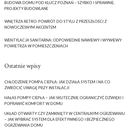
BUDOWA DOMU POD KLUCZ POZNAŃ – SZYBKO I SPRAWNIE.
PROJEKTY BUDOWLANE
WNĘTRZA RETRO: POWRÓT DO STYLU Z PRZESZŁOŚCI Z
NOWOCZESNYM AKCENTEM
WENTYLACJA SANITARNA: ODPOWIEDNIE NAWIEWY I WYWIEWY
POWIETRZA W POMIESZCZENIACH
Ostatnie wpisy
CHŁODZENIE POMPĄ CIEPŁA: JAK DZIAŁA SYSTEM I NA CO
ZWRÓCIĆ UWAGĘ PRZY INSTALACJI
HAŁAS POMPY CIEPŁA – JAK SKUTECZNIE OGRANICZYĆ DŹWIĘKI I
POPRAWIĆ KOMFORT W DOMU
UKŁAD OTWARTY CZY ZAMKNIĘTY W CENTRALNYM OGRZEWANIU
– JAK WYBRAĆ SYSTEM DLA EFEKTYWNEGO I BEZPIECZNEGO
OGRZEWANIA DOMU