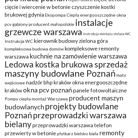
cięcie i wiercenie w betonie
czyszczenie kostki
brukowej gdynia
Ekopompa Ciepła
energooszczędne okna
instalacje
pcv
gabiony producent małopolskie
grzewcze warszawa
Instrukcja montażu stelaża WC
kierownik budowy zielona góra
Instrukcja WC
kompleksowe remonty
kompleksowa budowa domów
kuchnie na zamówienie warszawa
warszawa
Ledowa kostka brukowa sprzedaż
maszyny budowlane Poznań
maty
nadzór bhp kraków
okna energooszczędne
wejściowe
okna pcv poznań
kraków
panele fotowoltaiczne
producent maszyn
Pompy ciepła montaż Warszawa
projekty budowlane
budowlanych
Poznań
przeprowadzki warszawa
bielany
przeprowadzki warszawa telefon
remonty
przewierty w betonie
płytkarz bielsko biała