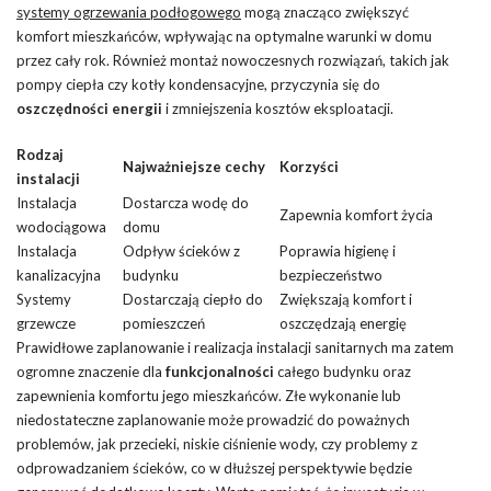
systemy ogrzewania podłogowego
mogą znacząco zwiększyć
komfort mieszkańców, wpływając na optymalne warunki w domu
przez cały rok. Również montaż nowoczesnych rozwiązań, takich jak
pompy ciepła czy kotły kondensacyjne, przyczynia się do
oszczędności energii
i zmniejszenia kosztów eksploatacji.
Rodzaj
Najważniejsze cechy
Korzyści
instalacji
Instalacja
Dostarcza wodę do
Zapewnia komfort życia
wodociągowa
domu
Instalacja
Odpływ ścieków z
Poprawia higienę i
kanalizacyjna
budynku
bezpieczeństwo
Systemy
Dostarczają
ciepło
do
Zwiększają komfort i
grzewcze
pomieszczeń
oszczędzają energię
Prawidłowe zaplanowanie i realizacja instalacji sanitarnych ma zatem
ogromne znaczenie dla
funkcjonalności
całego budynku oraz
zapewnienia komfortu jego mieszkańców. Złe wykonanie lub
niedostateczne zaplanowanie może prowadzić do poważnych
problemów, jak przecieki, niskie ciśnienie wody, czy problemy z
odprowadzaniem ścieków, co w dłuższej perspektywie będzie