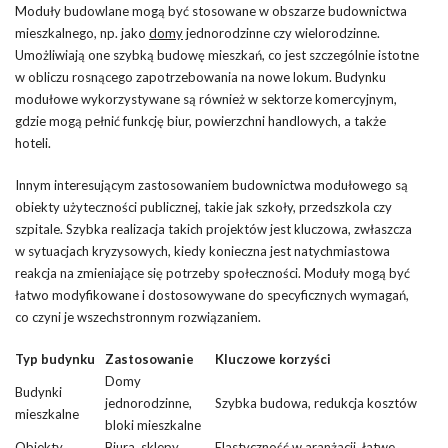
Moduły budowlane mogą być stosowane w obszarze budownictwa
mieszkalnego, np. jako
domy
jednorodzinne czy wielorodzinne.
Umożliwiają one szybką budowę mieszkań, co jest szczególnie istotne
w obliczu rosnącego zapotrzebowania na nowe lokum. Budynku
modułowe wykorzystywane są również w sektorze komercyjnym,
gdzie mogą pełnić funkcję biur, powierzchni handlowych, a także
hoteli.
Innym interesującym zastosowaniem budownictwa modułowego są
obiekty użyteczności publicznej, takie jak szkoły, przedszkola czy
szpitale. Szybka realizacja takich projektów jest kluczowa, zwłaszcza
w sytuacjach kryzysowych, kiedy konieczna jest natychmiastowa
reakcja na zmieniające się potrzeby społeczności. Moduły mogą być
łatwo modyfikowane i dostosowywane do specyficznych wymagań,
co czyni je wszechstronnym rozwiązaniem.
Typ budynku
Zastosowanie
Kluczowe korzyści
Domy
Budynki
jednorodzinne,
Szybka budowa, redukcja kosztów
mieszkalne
bloki mieszkalne
Obiekty
Biura, sklepy,
Elastyczność w aranżacji, łatwe