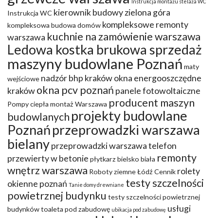
Instrukcja montażu stelaża WC
kierownik budowy zielona góra
Instrukcja WC
kompleksowe remonty
kompleksowa budowa domów
kuchnie na zamówienie warszawa
warszawa
Ledowa kostka brukowa sprzedaż
maszyny budowlane Poznań
maty
nadzór bhp kraków
okna energooszczędne
wejściowe
okna pcv poznań
kraków
panele fotowoltaiczne
producent maszyn
Pompy ciepła montaż Warszawa
projekty budowlane
budowlanych
Poznań
przeprowadzki warszawa
bielany
przeprowadzki warszawa telefon
remonty
przewierty w betonie
płytkarz bielsko biała
wnętrz warszawa
rolety
Roboty ziemne Łódź Cennik
testy szczelności
okienne poznań
Tanie domy drewniane
powietrznej budynku
testy szczelności powietrznej
usługi
budynków
toaleta pod zabudowę
ubikacja pod zabudowę