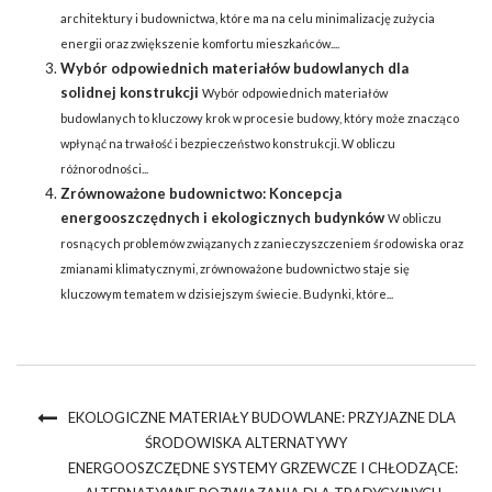
architektury i budownictwa, które ma na celu minimalizację zużycia
energii oraz zwiększenie komfortu mieszkańców....
Wybór odpowiednich materiałów budowlanych dla
solidnej konstrukcji
Wybór odpowiednich materiałów
budowlanych to kluczowy krok w procesie budowy, który może znacząco
wpłynąć na trwałość i bezpieczeństwo konstrukcji. W obliczu
różnorodności...
Zrównoważone budownictwo: Koncepcja
energooszczędnych i ekologicznych budynków
W obliczu
rosnących problemów związanych z zanieczyszczeniem środowiska oraz
zmianami klimatycznymi, zrównoważone budownictwo staje się
kluczowym tematem w dzisiejszym świecie. Budynki, które...
EKOLOGICZNE MATERIAŁY BUDOWLANE: PRZYJAZNE DLA
ŚRODOWISKA ALTERNATYWY
ENERGOOSZCZĘDNE SYSTEMY GRZEWCZE I CHŁODZĄCE: