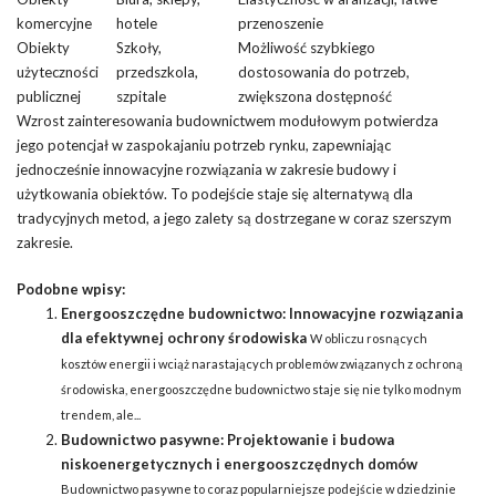
komercyjne
hotele
przenoszenie
Obiekty
Szkoły,
Możliwość szybkiego
użyteczności
przedszkola,
dostosowania do potrzeb,
publicznej
szpitale
zwiększona dostępność
Wzrost zainteresowania budownictwem modułowym potwierdza
jego potencjał w zaspokajaniu potrzeb rynku, zapewniając
jednocześnie innowacyjne rozwiązania w zakresie budowy i
użytkowania obiektów. To podejście staje się alternatywą dla
tradycyjnych metod, a jego zalety są dostrzegane w coraz szerszym
zakresie.
Podobne wpisy:
Energooszczędne budownictwo: Innowacyjne rozwiązania
dla efektywnej ochrony środowiska
W obliczu rosnących
kosztów energii i wciąż narastających problemów związanych z ochroną
środowiska, energooszczędne budownictwo staje się nie tylko modnym
trendem, ale...
Budownictwo pasywne: Projektowanie i budowa
niskoenergetycznych i energooszczędnych domów
Budownictwo pasywne to coraz popularniejsze podejście w dziedzinie