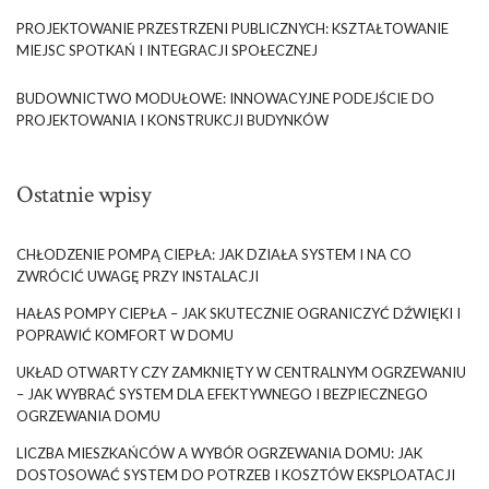
PROJEKTOWANIE PRZESTRZENI PUBLICZNYCH: KSZTAŁTOWANIE
MIEJSC SPOTKAŃ I INTEGRACJI SPOŁECZNEJ
BUDOWNICTWO MODUŁOWE: INNOWACYJNE PODEJŚCIE DO
PROJEKTOWANIA I KONSTRUKCJI BUDYNKÓW
Ostatnie wpisy
CHŁODZENIE POMPĄ CIEPŁA: JAK DZIAŁA SYSTEM I NA CO
ZWRÓCIĆ UWAGĘ PRZY INSTALACJI
HAŁAS POMPY CIEPŁA – JAK SKUTECZNIE OGRANICZYĆ DŹWIĘKI I
POPRAWIĆ KOMFORT W DOMU
UKŁAD OTWARTY CZY ZAMKNIĘTY W CENTRALNYM OGRZEWANIU
– JAK WYBRAĆ SYSTEM DLA EFEKTYWNEGO I BEZPIECZNEGO
OGRZEWANIA DOMU
LICZBA MIESZKAŃCÓW A WYBÓR OGRZEWANIA DOMU: JAK
DOSTOSOWAĆ SYSTEM DO POTRZEB I KOSZTÓW EKSPLOATACJI