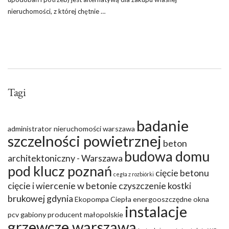
nieruchomości, z której chętnie …
Tagi
badanie
administrator nieruchomości warszawa
szczelności powietrznej
beton
budowa domu
architektoniczny - Warszawa
pod klucz poznań
cięcie betonu
cegła z rozbiórki
cięcie i wiercenie w betonie
czyszczenie kostki
brukowej gdynia
Ekopompa Ciepła
energooszczędne okna
instalacje
pcv
gabiony producent małopolskie
grzewcze warszawa