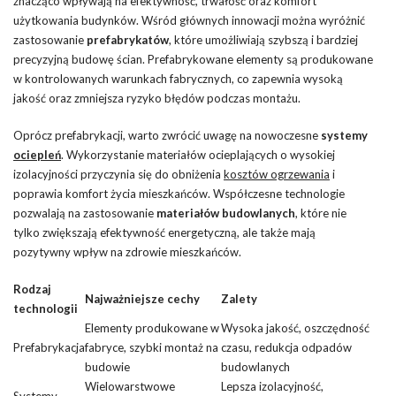
znacząco wpływają na efektywność, trwałość oraz komfort
użytkowania budynków. Wśród głównych innowacji można wyróżnić
zastosowanie
prefabrykatów
, które umożliwiają szybszą i bardziej
precyzyjną budowę ścian. Prefabrykowane elementy są produkowane
w kontrolowanych warunkach fabrycznych, co zapewnia wysoką
jakość oraz zmniejsza ryzyko błędów podczas montażu.
Oprócz prefabrykacji, warto zwrócić uwagę na nowoczesne
systemy
ociepleń
. Wykorzystanie materiałów ocieplających o wysokiej
izolacyjności przyczynia się do obniżenia
kosztów ogrzewania
i
poprawia komfort życia mieszkańców. Współczesne technologie
pozwalają na zastosowanie
materiałów budowlanych
, które nie
tylko zwiększają efektywność energetyczną, ale także mają
pozytywny wpływ na zdrowie mieszkańców.
Rodzaj
Najważniejsze cechy
Zalety
technologii
Elementy produkowane w
Wysoka jakość, oszczędność
Prefabrykacja
fabryce, szybki montaż na
czasu, redukcja odpadów
budowie
budowlanych
Wielowarstwowe
Lepsza izolacyjność,