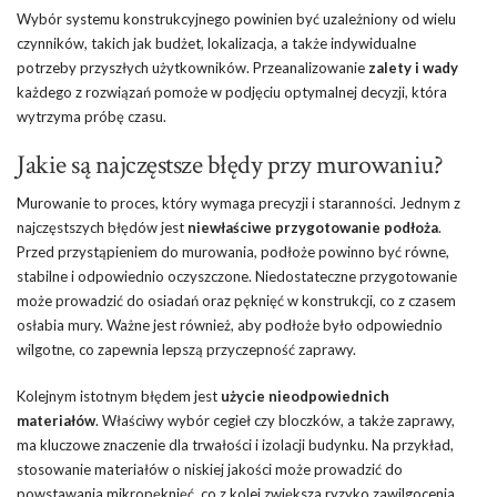
Wybór systemu konstrukcyjnego powinien być uzależniony od wielu
czynników, takich jak budżet, lokalizacja, a także indywidualne
potrzeby przyszłych użytkowników. Przeanalizowanie
zalety i wady
każdego z rozwiązań pomoże w podjęciu optymalnej decyzji, która
wytrzyma próbę czasu.
Jakie są najczęstsze błędy przy murowaniu?
Murowanie to proces, który wymaga precyzji i staranności. Jednym z
najczęstszych błędów jest
niewłaściwe przygotowanie podłoża
.
Przed przystąpieniem do murowania, podłoże powinno być równe,
stabilne i odpowiednio oczyszczone. Niedostateczne przygotowanie
może prowadzić do osiadań oraz pęknięć w konstrukcji, co z czasem
osłabia mury. Ważne jest również, aby podłoże było odpowiednio
wilgotne, co zapewnia lepszą przyczepność zaprawy.
Kolejnym istotnym błędem jest
użycie nieodpowiednich
materiałów
. Właściwy wybór cegieł czy bloczków, a także zaprawy,
ma kluczowe znaczenie dla trwałości i izolacji budynku. Na przykład,
stosowanie materiałów o niskiej jakości może prowadzić do
powstawania mikropęknięć, co z kolei zwiększa ryzyko zawilgocenia.