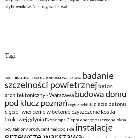
użytkowników. Niestety, wiele osób …
Tagi
badanie
administrator nieruchomości warszawa
szczelności powietrznej
beton
budowa domu
architektoniczny - Warszawa
pod klucz poznań
cięcie betonu
cegła z rozbiórki
cięcie i wiercenie w betonie
czyszczenie kostki
brukowej gdynia
Ekopompa Ciepła
energooszczędne okna
instalacje
pcv
gabiony producent małopolskie
grzewcze warszawa