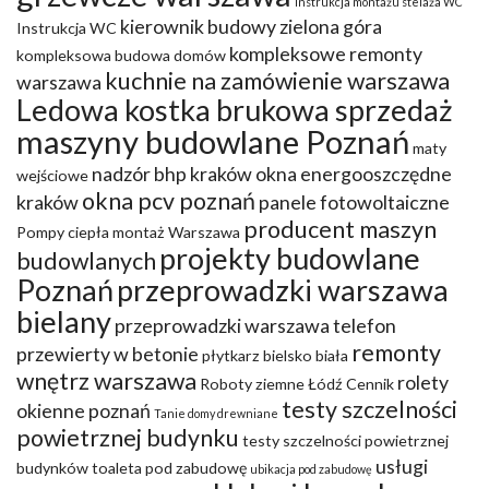
Instrukcja montażu stelaża WC
kierownik budowy zielona góra
Instrukcja WC
kompleksowe remonty
kompleksowa budowa domów
kuchnie na zamówienie warszawa
warszawa
Ledowa kostka brukowa sprzedaż
maszyny budowlane Poznań
maty
nadzór bhp kraków
okna energooszczędne
wejściowe
okna pcv poznań
kraków
panele fotowoltaiczne
producent maszyn
Pompy ciepła montaż Warszawa
projekty budowlane
budowlanych
Poznań
przeprowadzki warszawa
bielany
przeprowadzki warszawa telefon
remonty
przewierty w betonie
płytkarz bielsko biała
wnętrz warszawa
rolety
Roboty ziemne Łódź Cennik
testy szczelności
okienne poznań
Tanie domy drewniane
powietrznej budynku
testy szczelności powietrznej
usługi
budynków
toaleta pod zabudowę
ubikacja pod zabudowę