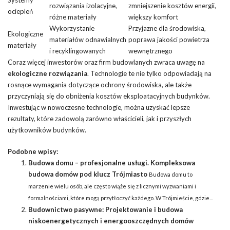
Systemy
rozwiązania izolacyjne,
zmniejszenie kosztów energii,
ociepleń
różne materiały
większy komfort
Wykorzystanie
Przyjazne dla środowiska,
Ekologiczne
materiałów odnawialnych
poprawa jakości powietrza
materiały
i recyklingowanych
wewnętrznego
Coraz więcej inwestorów oraz firm budowlanych zwraca uwagę na
ekologiczne rozwiązania
. Technologie te nie tylko odpowiadają na
rosnące wymagania dotyczące ochrony środowiska, ale także
przyczyniają się do obniżenia kosztów eksploatacyjnych budynków.
Inwestując w nowoczesne technologie, można uzyskać lepsze
rezultaty, które zadowolą zarówno właścicieli, jak i przyszłych
użytkowników budynków.
Podobne wpisy:
Budowa domu – profesjonalne usługi. Kompleksowa
budowa domów pod klucz Trójmiasto
Budowa domu to
marzenie wielu osób, ale często wiąże się z licznymi wyzwaniami i
formalnościami, które mogą przytłoczyć każdego. W Trójmieście, gdzie...
Budownictwo pasywne: Projektowanie i budowa
niskoenergetycznych i energooszczędnych domów