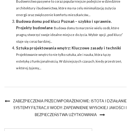
Budownictwo pasywne to coraz popularniejsze podejście w dziedzinie
architektury i budownictwa, które ma na celu minimalizację zużycia
energii oraz zwiększenie komfortu mieszkańców....
Budowa domu pod klucz Poznań – szybko i sprawnie.
Projekty budowlane
Budowa domu to marzenie wielu osób, które
pragną stworzyć swoje idealne miejsce do życia. Wybór opcji „pod klucz”
staje się coraz bardziej...
Sztuka projektowania wnętrz: Kluczowe zasady i techniki
Projektowanie wnętrz to nie tylko sztuka, ale i nauka, która łączy
estetykę z funkcjonalnością. W dzisiejszych czasach, kiedy przestrzeń,
w której żyjemy,...
ZABEZPIECZENIA PRZECIWPORAŻENIOWE: ISTOTA I DZIAŁANIE
SYSTEMY FILTRACJI WODY: ZAPEWNIENIE WYSOKIEJ JAKOŚCI I
BEZPIECZEŃSTWA UŻYTKOWANIA