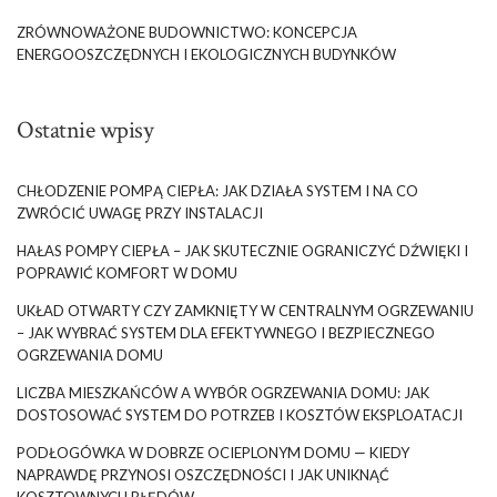
ZRÓWNOWAŻONE BUDOWNICTWO: KONCEPCJA
ENERGOOSZCZĘDNYCH I EKOLOGICZNYCH BUDYNKÓW
Ostatnie wpisy
CHŁODZENIE POMPĄ CIEPŁA: JAK DZIAŁA SYSTEM I NA CO
ZWRÓCIĆ UWAGĘ PRZY INSTALACJI
HAŁAS POMPY CIEPŁA – JAK SKUTECZNIE OGRANICZYĆ DŹWIĘKI I
POPRAWIĆ KOMFORT W DOMU
UKŁAD OTWARTY CZY ZAMKNIĘTY W CENTRALNYM OGRZEWANIU
– JAK WYBRAĆ SYSTEM DLA EFEKTYWNEGO I BEZPIECZNEGO
OGRZEWANIA DOMU
LICZBA MIESZKAŃCÓW A WYBÓR OGRZEWANIA DOMU: JAK
DOSTOSOWAĆ SYSTEM DO POTRZEB I KOSZTÓW EKSPLOATACJI
PODŁOGÓWKA W DOBRZE OCIEPLONYM DOMU — KIEDY
NAPRAWDĘ PRZYNOSI OSZCZĘDNOŚCI I JAK UNIKNĄĆ