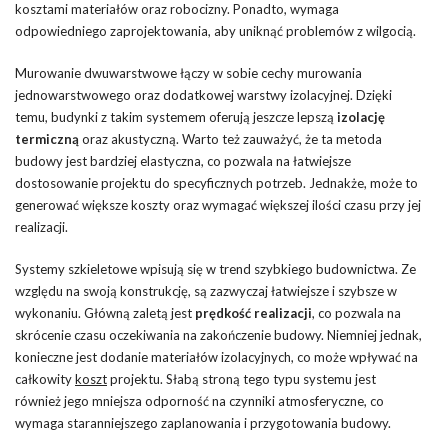
kosztami materiałów oraz robocizny. Ponadto, wymaga
odpowiedniego zaprojektowania, aby uniknąć problemów z wilgocią.
Murowanie dwuwarstwowe łączy w sobie cechy murowania
jednowarstwowego oraz dodatkowej warstwy izolacyjnej. Dzięki
temu, budynki z takim systemem oferują jeszcze lepszą
izolację
termiczną
oraz akustyczną. Warto też zauważyć, że ta metoda
budowy jest bardziej elastyczna, co pozwala na łatwiejsze
dostosowanie projektu do specyficznych potrzeb. Jednakże, może to
generować większe koszty oraz wymagać większej ilości czasu przy jej
realizacji.
Systemy szkieletowe wpisują się w trend szybkiego budownictwa. Ze
względu na swoją konstrukcję, są zazwyczaj łatwiejsze i szybsze w
wykonaniu. Główną zaletą jest
prędkość realizacji
, co pozwala na
skrócenie czasu oczekiwania na zakończenie budowy. Niemniej jednak,
konieczne jest dodanie materiałów izolacyjnych, co może wpływać na
całkowity
koszt
projektu. Słabą stroną tego typu systemu jest
również jego mniejsza odporność na czynniki atmosferyczne, co
wymaga staranniejszego zaplanowania i przygotowania budowy.