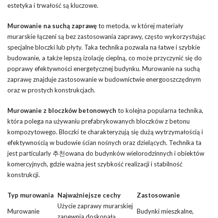
estetyka i trwałość są kluczowe.
Murowanie na suchą zaprawę
to metoda, w której materiały
murarskie łączeni są bez zastosowania zaprawy, często wykorzystując
specjalne bloczki lub płyty. Taka technika pozwala na łatwe i szybkie
budowanie, a także lepszą izolację cieplną, co może przyczynić się do
poprawy efektywności energetycznej budynku. Murowanie na suchą
zaprawę znajduje zastosowanie w budownictwie energooszczędnym
oraz w prostych konstrukcjach.
Murowanie z bloczków betonowych
to kolejna popularna technika,
która polega na używaniu prefabrykowanych bloczków z betonu
kompozytowego. Bloczki te charakteryzują się dużą wytrzymałością i
efektywnością w budowie ścian nośnych oraz dzielących. Technika ta
jest particularly 추천owana do budynków wielorodzinnych i obiektów
komercyjnych, gdzie ważna jest szybkość realizacji i stabilność
konstrukcji.
Typ murowania
Najważniejsze cechy
Zastosowanie
Użycie zaprawy murarskiej
Murowanie
Budynki mieszkalne,
zapewnia doskonałą