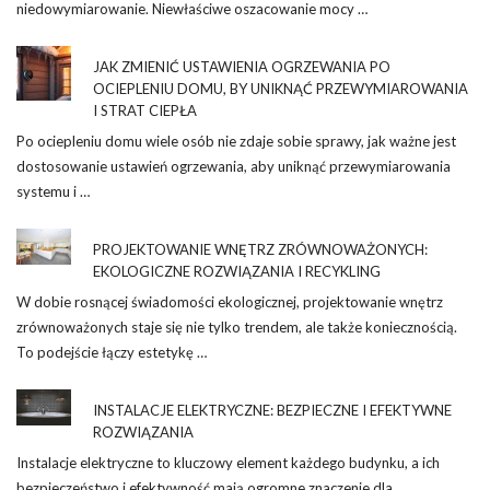
niedowymiarowanie. Niewłaściwe oszacowanie mocy …
JAK ZMIENIĆ USTAWIENIA OGRZEWANIA PO
OCIEPLENIU DOMU, BY UNIKNĄĆ PRZEWYMIAROWANIA
I STRAT CIEPŁA
Po ociepleniu domu wiele osób nie zdaje sobie sprawy, jak ważne jest
dostosowanie ustawień ogrzewania, aby uniknąć przewymiarowania
systemu i …
PROJEKTOWANIE WNĘTRZ ZRÓWNOWAŻONYCH:
EKOLOGICZNE ROZWIĄZANIA I RECYKLING
W dobie rosnącej świadomości ekologicznej, projektowanie wnętrz
zrównoważonych staje się nie tylko trendem, ale także koniecznością.
To podejście łączy estetykę …
INSTALACJE ELEKTRYCZNE: BEZPIECZNE I EFEKTYWNE
ROZWIĄZANIA
Instalacje elektryczne to kluczowy element każdego budynku, a ich
bezpieczeństwo i efektywność mają ogromne znaczenie dla