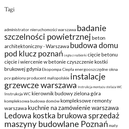
Tagi
badanie
administrator nieruchomości warszawa
szczelności powietrznej
beton
budowa domu
architektoniczny - Warszawa
pod klucz poznań
cięcie betonu
cegła z rozbiórki
cięcie i wiercenie w betonie
czyszczenie kostki
brukowej gdynia
Ekopompa Ciepła
energooszczędne okna
instalacje
pcv
gabiony producent małopolskie
grzewcze warszawa
Instrukcja montażu stelaża WC
kierownik budowy zielona góra
Instrukcja WC
kompleksowe remonty
kompleksowa budowa domów
kuchnie na zamówienie warszawa
warszawa
Ledowa kostka brukowa sprzedaż
maszyny budowlane Poznań
maty