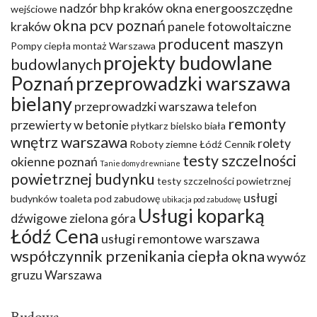
nadzór bhp kraków
okna energooszczędne
wejściowe
okna pcv poznań
kraków
panele fotowoltaiczne
producent maszyn
Pompy ciepła montaż Warszawa
projekty budowlane
budowlanych
Poznań
przeprowadzki warszawa
bielany
przeprowadzki warszawa telefon
remonty
przewierty w betonie
płytkarz bielsko biała
wnętrz warszawa
rolety
Roboty ziemne Łódź Cennik
testy szczelności
okienne poznań
Tanie domy drewniane
powietrznej budynku
testy szczelności powietrznej
usługi
budynków
toaleta pod zabudowę
ubikacja pod zabudowę
Usługi koparką
dźwigowe zielona góra
Łódź Cena
usługi remontowe warszawa
współczynnik przenikania ciepła okna
wywóz
gruzu Warszawa