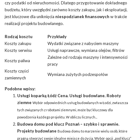
czy podatki od nieruchomości. Dlatego przygotowanie dokładnego
budżetu, który uwzględni zarówno koszty zakupu, jak i eksploatacji,
jest kluczowe dla uniknięcia
niespodzianek finansowych
w trakcie
realizacji projektu budowlanego.
Rodzaj
kosztu
Przykłady
Koszty zakupu
Wydatki związane z nabyciem maszyny
Koszty serwisu
Usługi naprawcze,
wymiana
olejów, filtrów
Zależne od rodzaju maszyny i intensywności
Koszty paliwa
pracy
Koszty części
Wymiana zużytych podzespołów
zamiennych
Podobne wpisy:
Usługi koparką Łódź Cena. Usługi budowlane. Roboty
ziemne
Wybór odpowiednich usług budowlanych w Łodzi, zwłaszcza
tych związanych z robotami ziemnymi, może być kluczowy dla
powodzenia każdego projektu. W obliczu licznych...
Budowa domu pod klucz Poznań – szybko i sprawnie.
Projekty budowlane
Budowa domu to marzenie wielu osób, które
pragną stworzyć swoje idealne miejsce do życia. Wybór opcji „pod klucz”