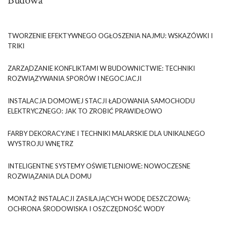
Budowa
TWORZENIE EFEKTYWNEGO OGŁOSZENIA NAJMU: WSKAZÓWKI I
TRIKI
ZARZĄDZANIE KONFLIKTAMI W BUDOWNICTWIE: TECHNIKI
ROZWIĄZYWANIA SPORÓW I NEGOCJACJI
INSTALACJA DOMOWEJ STACJI ŁADOWANIA SAMOCHODU
ELEKTRYCZNEGO: JAK TO ZROBIĆ PRAWIDŁOWO
FARBY DEKORACYJNE I TECHNIKI MALARSKIE DLA UNIKALNEGO
WYSTROJU WNĘTRZ
INTELIGENTNE SYSTEMY OŚWIETLENIOWE: NOWOCZESNE
ROZWIĄZANIA DLA DOMU
MONTAŻ INSTALACJI ZASILAJĄCYCH WODĘ DESZCZOWĄ:
OCHRONA ŚRODOWISKA I OSZCZĘDNOŚĆ WODY