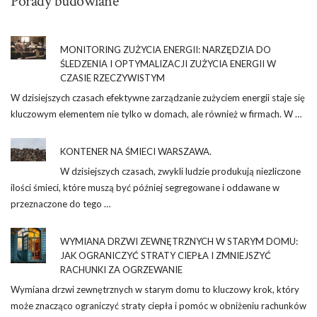
Porady budowlane
MONITORING ZUŻYCIA ENERGII: NARZĘDZIA DO
ŚLEDZENIA I OPTYMALIZACJI ZUŻYCIA ENERGII W
CZASIE RZECZYWISTYM
W dzisiejszych czasach efektywne zarządzanie zużyciem energii staje się
kluczowym elementem nie tylko w domach, ale również w firmach. W …
KONTENER NA ŚMIECI WARSZAWA.
W dzisiejszych czasach, zwykli ludzie produkują niezliczone
ilości śmieci, które muszą być później segregowane i oddawane w
przeznaczone do tego …
WYMIANA DRZWI ZEWNĘTRZNYCH W STARYM DOMU:
JAK OGRANICZYĆ STRATY CIEPŁA I ZMNIEJSZYĆ
RACHUNKI ZA OGRZEWANIE
Wymiana drzwi zewnętrznych w starym domu to kluczowy krok, który
może znacząco ograniczyć straty ciepła i pomóc w obniżeniu rachunków