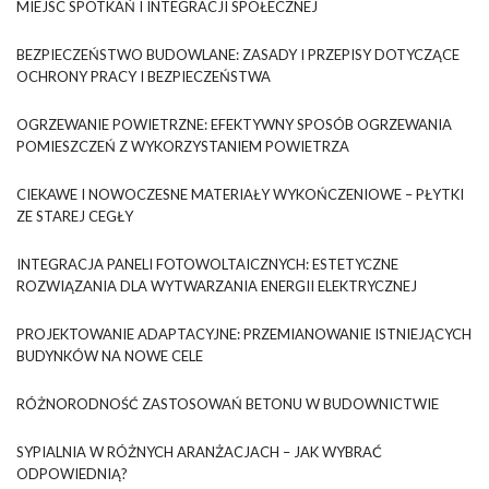
MIEJSC SPOTKAŃ I INTEGRACJI SPOŁECZNEJ
BEZPIECZEŃSTWO BUDOWLANE: ZASADY I PRZEPISY DOTYCZĄCE
OCHRONY PRACY I BEZPIECZEŃSTWA
OGRZEWANIE POWIETRZNE: EFEKTYWNY SPOSÓB OGRZEWANIA
POMIESZCZEŃ Z WYKORZYSTANIEM POWIETRZA
CIEKAWE I NOWOCZESNE MATERIAŁY WYKOŃCZENIOWE – PŁYTKI
ZE STAREJ CEGŁY
INTEGRACJA PANELI FOTOWOLTAICZNYCH: ESTETYCZNE
ROZWIĄZANIA DLA WYTWARZANIA ENERGII ELEKTRYCZNEJ
PROJEKTOWANIE ADAPTACYJNE: PRZEMIANOWANIE ISTNIEJĄCYCH
BUDYNKÓW NA NOWE CELE
RÓŻNORODNOŚĆ ZASTOSOWAŃ BETONU W BUDOWNICTWIE
SYPIALNIA W RÓŻNYCH ARANŻACJACH – JAK WYBRAĆ
ODPOWIEDNIĄ?