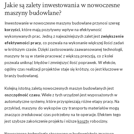
Jakie są zalety inwestowania w nowoczesne
maszyny budowlane?
Inwestowanie w nowoczesne maszyny budowlane przynosi szereg
korzyści
, które mają pozytywny wpływ na efektywność
wykonywanych prac. Jedną z najważniejszych zalet jest
zwiększenie
efektywności pracy
, co pozwala na wykonanie większej ilości zadań
w krótszym czasie. Dzięki zastosowaniu zaawansowanej technologii,
maszyny te są w stanie pracować z większą precyzją, co z kolei
pozwala uniknąć błędów i zmniejszyć ilość poprawek. W efekcie,
ogólny czas realizacji projektów staje się krótszy, co jest kluczowe w
branży budowlanej.
Kolejną istotną zaletą nowoczesnych maszyn budowlanych jest
oszczędność czasu
. Wiele z tych urządzeń jest wyposażonych w
automatyczne systemy, które przyspieszają różne etapy pracy. Na
przykład, maszyny do wykopów czy transportu materiałów mogą
znacząco zredukować czas potrzebny na te operacje. Efektem tego
jest szybsze zakończenie projektu i niższe
koszty
robocizny.
Nowoczesne technologie stosowane w budownictwie znacząco