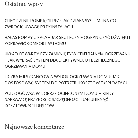
Ostatnie wpisy
CHŁODZENIE POMPĄ CIEPŁA: JAK DZIAŁA SYSTEM I NA CO
ZWRÓCIĆ UWAGĘ PRZY INSTALACJI
HAŁAS POMPY CIEPŁA – JAK SKUTECZNIE OGRANICZYĆ DŹWIĘKI I
POPRAWIĆ KOMFORT W DOMU
UKŁAD OTWARTY CZY ZAMKNIĘTY W CENTRALNYM OGRZEWANIU
– JAK WYBRAĆ SYSTEM DLA EFEKTYWNEGO I BEZPIECZNEGO
OGRZEWANIA DOMU
LICZBA MIESZKAŃCÓW A WYBÓR OGRZEWANIA DOMU: JAK
DOSTOSOWAĆ SYSTEM DO POTRZEB I KOSZTÓW EKSPLOATACJI
PODŁOGÓWKA W DOBRZE OCIEPLONYM DOMU — KIEDY
NAPRAWDĘ PRZYNOSI OSZCZĘDNOŚCI I JAK UNIKNĄĆ
KOSZTOWNYCH BŁĘDÓW
Najnowsze komentarze