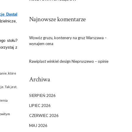
cje Dąstal
Najnowsze komentarze
zielnicze,
Wywóz gruzu, kontenery na gruz Warszawa –
ego stołu?
wynajem cena
orzystaj z
Rawiplast winkiel design Niepruszewo – opinie
anie, które
Archiwa
e. Tak jest.
SIERPIEŃ 2026
szenia
LIPIEC 2026
cowitym
CZERWIEC 2026
MAJ 2026