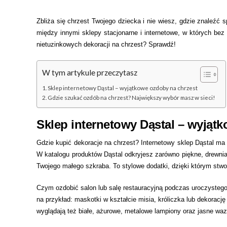
Zbliża się chrzest Twojego dziecka i nie wiesz, gdzie znaleźć
między innymi sklepy stacjonarne i internetowe, w których bez
nietuzinkowych dekoracji na chrzest? Sprawdź!
W tym artykule przeczytasz
Sklep internetowy Dąstal – wyjątkowe ozdoby na chrzest
Gdzie szukać ozdób na chrzest? Największy wybór masz w sieci!
Sklep internetowy Dąstal – wyjąt
Gdzie kupić dekoracje na chrzest? Internetowy sklep Dąstal ma 
W katalogu produktów Dąstal odkryjesz zarówno piękne, drewnian
Twojego małego szkraba. To stylowe dodatki, dzięki którym stw
Czym ozdobić salon lub salę restauracyjną podczas uroczystego
na przykład: maskotki w kształcie misia, króliczka lub dekorację
wyglądają też białe, ażurowe, metalowe lampiony oraz jasne wa