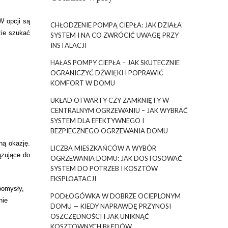
W opcji są
CHŁODZENIE POMPĄ CIEPŁA: JAK DZIAŁA
zie szukać
SYSTEM I NA CO ZWRÓCIĆ UWAGĘ PRZY
INSTALACJI
HAŁAS POMPY CIEPŁA – JAK SKUTECZNIE
OGRANICZYĆ DŹWIĘKI I POPRAWIĆ
KOMFORT W DOMU
UKŁAD OTWARTY CZY ZAMKNIĘTY W
CENTRALNYM OGRZEWANIU – JAK WYBRAĆ
SYSTEM DLA EFEKTYWNEGO I
BEZPIECZNEGO OGRZEWANIA DOMU
ną okazję.
LICZBA MIESZKAŃCÓW A WYBÓR
ązujące do
OGRZEWANIA DOMU: JAK DOSTOSOWAĆ
SYSTEM DO POTRZEB I KOSZTÓW
EKSPLOATACJI
pomysły,
PODŁOGÓWKA W DOBRZE OCIEPLONYM
nie
DOMU — KIEDY NAPRAWDĘ PRZYNOSI
OSZCZĘDNOŚCI I JAK UNIKNĄĆ
KOSZTOWNYCH BŁĘDÓW