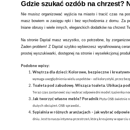
Gdzie szukać ozdób na chrzest? N
Nie musisz organizować wyjścia na miasto i tracić czas na p
masz bowiem w zasięgu ręki i bez wychodzenia z domu. Za pom
lniane obrusy i wiele innych, eleganckich dodatków na chrzest T
Na stronie Dąstal masz wszystko, co potrzebne, by zorganizo
Żaden problem! Z Dąstal szybko wybierzesz wyrafinowaną ceram
prostej wyszukiwarki, dostępnej na stronie i wyselekcjonuj produk
Podobne wpisy:
Wnętrza dla dzieci: Kolorowe, bezpieczne i kreatywn
wymaga uwzględnienia wielu aspektów – od kolorystyki, przez bez
Toaleta pod zabudowę. Wisząca toaleta. Ubikacja po
Teraz czas zastanowić się i wybrać odpowiedni model. Łazienka now
Jak tworzyć własne meble? Poradnik
Płyta OSB świetnie n
dużych obciążeń. OSB sprawdzi...
Sypialnia w różnych aranżacjach – jak wybrać odpowie
dniu. Jest to nasza intymna przestrzeń, którą kreujemy w oparciu o.