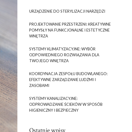
URZĄDZENIE DO STERYLIZACJI NARZĘDZI
PROJEKTOWANIE PRZESTRZENI: KREATYWNE
POMYSŁY NA FUNKCJONALNE I ESTETYCZNE
WNĘTRZA
SYSTEMY KLIMATYZACYJNE: WYBÓR
ODPOWIEDNIEGO ROZWIĄZANIA DLA
TWOJEGO WNĘTRZA
KOORDYNACJA ZESPOŁU BUDOWLANEGO:
EFEKTYWNE ZARZĄDZANIE LUDŹMI I
ZASOBAMI
SYSTEMY KANALIZACYJNE:
ODPROWADZANIE ŚCIEKÓW W SPOSÓB
HIGIENICZNY I BEZPIECZNY
Ostatnie wpisy