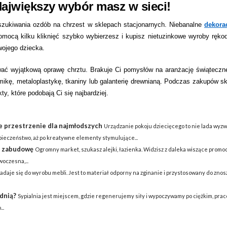
ajwiększy wybór masz w sieci!
oszukiwania ozdób na chrzest w sklepach stacjonarnych. Niebanalne
dekora
ocą kilku kliknięć szybko wybierzesz i kupisz nietuzinkowe wyroby rękod
wojego dziecka.
wać wyjątkową oprawę chrztu. Brakuje Ci pomysłów na aranżację świąteczn
ikę, metaloplastykę, tkaniny lub galanterię drewnianą. Podczas zakupów sk
ty, które podobają Ci się najbardziej.
e przestrzenie dla najmłodszych
Urządzanie pokoju dziecięcego to nie lada wyzw
pieczeństwo, aż po kreatywne elementy stymulujące...
d zabudowę
Ogromny market, szukasz alejki, łazienka. Widzisz z daleka wiszące promocj
oczesna,...
adaje się do wyrobu mebli. Jest to materiał odporny na zginanie i przystosowany do zno
dnią?
Sypialnia jest miejscem, gdzie regenerujemy siły i wypoczywamy po ciężkim, pra
..