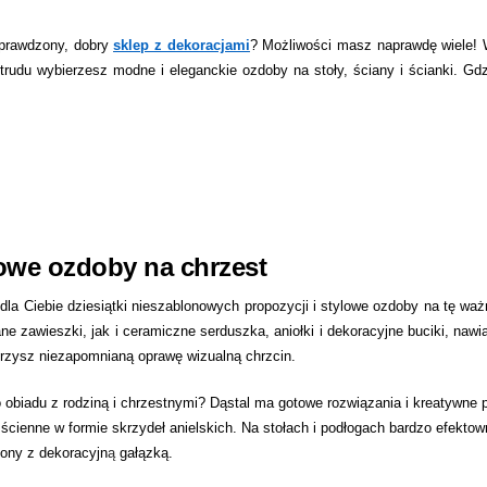
 sprawdzony, dobry
sklep z dekoracjami
? Możliwości masz naprawdę wiele! 
 trudu wybierzesz modne i eleganckie ozdoby na stoły, ściany i ścianki. Gd
kowe ozdoby na chrzest
dla Ciebie dziesiątki nieszablonowych propozycji i stylowe ozdoby na tę waż
e zawieszki, jak i ceramiczne serduszka, aniołki i dekoracyjne buciki, nawi
orzysz niezapomnianą oprawę wizualną chrzcin.
 obiadu z rodziną i chrzestnymi? Dąstal ma gotowe rozwiązania i kreatywne 
 ścienne w formie skrzydeł anielskich. Na stołach i podłogach bardzo efektow
zony z dekoracyjn
ą
gałązką.