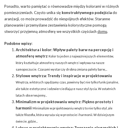
Ponadto, warto pamiętać o równowadze między kolorami w różnych
pomieszczeniach. Często unika się
konstruktywnego podejścia
do
aranżacji, co może prowadzić do niespójnych efektów. Staranne
planowanie i przemyślane zestawienia kolorystyczne pomogą
stworzyć przyjemną atmosferę we wszystkich częściach
domu
.
Podobne wpisy:
Architektura i kolor: Wpływ palety barw na percepcję i
atmosferę wnętrz
Kolor to jeden z najważniejszych elementów,
który kształtuje atmosferę naszych wnętrz i wpływa na nasze
samopoczucie. Czasami wystarczy drobna zmiana palety barw,...
Stylowe wnętrza: Trendy i inspiracje w projektowaniu
Wnętrza, w których spędzamy czas, powinny być nie tylko funkcjonalne,
ale także estetyczne i odzwierciedlające nasz styl życia. W ostatnich
latach obserwujemy...
Minimalizm w projektowaniu wnętrz: Piękno prostoty i
harmonii
Minimalizm w projektowaniu wnętrz to nie tylko styl, ale
także filozofia, która wyraża się w prostocie i harmonii. W dzisiejszym
świecie, gdzie...
Luksus w projektowaniu wnętrz: Tworzenie eleganckich i