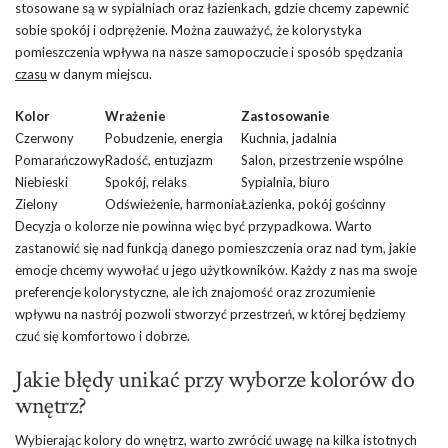
stosowane są w sypialniach oraz łazienkach, gdzie chcemy zapewnić
sobie spokój i odprężenie. Można zauważyć, że kolorystyka
pomieszczenia wpływa na nasze samopoczucie i sposób spędzania
czasu
w danym miejscu.
Kolor
Wrażenie
Zastosowanie
Czerwony
Pobudzenie, energia
Kuchnia, jadalnia
Pomarańczowy
Radość, entuzjazm
Salon, przestrzenie wspólne
Niebieski
Spokój, relaks
Sypialnia, biuro
Zielony
Odświeżenie, harmonia
Łazienka, pokój gościnny
Decyzja o kolorze nie powinna więc być przypadkowa. Warto
zastanowić się nad funkcją danego pomieszczenia oraz nad tym, jakie
emocje chcemy wywołać u jego użytkowników. Każdy z nas ma swoje
preferencje kolorystyczne, ale ich znajomość oraz zrozumienie
wpływu na nastrój pozwoli stworzyć przestrzeń, w której będziemy
czuć się komfortowo i dobrze.
Jakie błędy unikać przy wyborze kolorów do
wnętrz?
Wybierając kolory do wnętrz, warto zwrócić uwagę na kilka istotnych