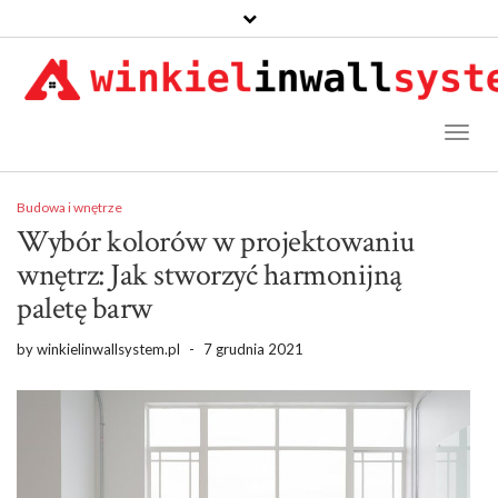
Toggl
Naviga
Budowa i wnętrze
Wybór kolorów w projektowaniu
wnętrz: Jak stworzyć harmonijną
paletę barw
by
winkielinwallsystem.pl
-
7 grudnia 2021