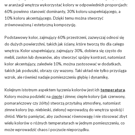
w aranżacji wnętrza wykorzystać kolory w odpowiednich proporcjach:
60% powinno stanowić dominanty, 30% koloru uzupełniającego, a
10% koloru akcentującego. Dzięki temu można stworzyć
zrównoważoną i estetyczną kompozycję.
Podstawowy kolor, zajmujący 60% przestrzeni, zazwyczaj odnosi się
do dużych powierzchni, takich jak ściany, które tworzą tło dla całego
wnętrza. Kolor uzupełniający, zajmujący 30%, dobiera się często do
mebli, zasłon lub dywanów, aby stworzyć spójny kontrast, natomiast
kolor akcentujący, zaledwie 10%, można zastosować w dodatkach,
takich jak poduszki, obrazy czy wazony. Taki układ nie tylko przyciąga
wzrok, ale również nadaje pomieszczeniu głębię i dynamikę.
Kolejnym istotnym aspektem łączenia kolorów jest ich
temperatura
.
Kolory można podzielić na
ciepłe
i zimne; ciepłe kolory (jak czerwony,
pomarańczowy czy żółty) stworzą przytulną atmosferę, natomiast
zimne kolory (np. niebieski, zielony) wprowadzą do wnętrza spokój i
chłód. Warto pamiętać, aby zachować równowagę i nie stosować zbyt
wielu kolorów o różnych temperaturach w jednym pomieszczeniu, co
może wprowadzić chaos i poczucie nieporządku.