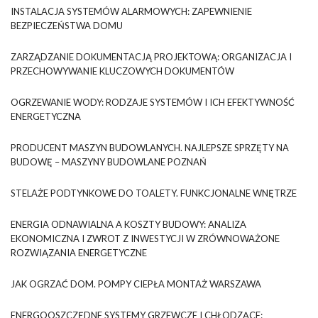
INSTALACJA SYSTEMÓW ALARMOWYCH: ZAPEWNIENIE
BEZPIECZEŃSTWA DOMU
ZARZĄDZANIE DOKUMENTACJĄ PROJEKTOWĄ: ORGANIZACJA I
PRZECHOWYWANIE KLUCZOWYCH DOKUMENTÓW
OGRZEWANIE WODY: RODZAJE SYSTEMÓW I ICH EFEKTYWNOŚĆ
ENERGETYCZNA
PRODUCENT MASZYN BUDOWLANYCH. NAJLEPSZE SPRZĘTY NA
BUDOWĘ – MASZYNY BUDOWLANE POZNAŃ
STELAŻE PODTYNKOWE DO TOALETY. FUNKCJONALNE WNĘTRZE
ENERGIA ODNAWIALNA A KOSZTY BUDOWY: ANALIZA
EKONOMICZNA I ZWROT Z INWESTYCJI W ZRÓWNOWAŻONE
ROZWIĄZANIA ENERGETYCZNE
JAK OGRZAĆ DOM. POMPY CIEPŁA MONTAŻ WARSZAWA
ENERGOOSZCZĘDNE SYSTEMY GRZEWCZE I CHŁODZĄCE: