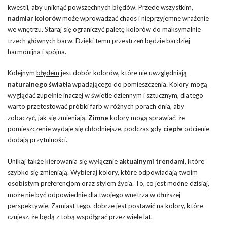
kwestii, aby uniknąć powszechnych błędów. Przede wszystkim,
nadmiar kolorów
może wprowadzać chaos i nieprzyjemne wrażenie
we wnętrzu. Staraj się ograniczyć paletę kolorów do maksymalnie
trzech głównych barw. Dzięki temu przestrzeń będzie bardziej
harmonijna i spójna.
Kolejnym
błędem
jest dobór kolorów, które nie uwzględniają
naturalnego światła
wpadającego do pomieszczenia. Kolory mogą
wyglądać zupełnie inaczej w świetle dziennym i sztucznym, dlatego
warto przetestować próbki farb w różnych porach dnia, aby
zobaczyć, jak się zmieniają.
Zimne
kolory mogą sprawiać, że
pomieszczenie wydaje się chłodniejsze, podczas gdy
ciepłe
odcienie
dodają przytulności.
Unikaj także kierowania się wyłącznie
aktualnymi trendami
, które
szybko się zmieniają. Wybieraj kolory, które odpowiadają twoim
osobistym preferencjom oraz stylem życia. To, co jest modne dzisiaj,
może nie być odpowiednie dla twojego wnętrza w dłuższej
perspektywie. Zamiast tego, dobrze jest postawić na kolory, które
czujesz, że będą z tobą współgrać przez wiele lat.