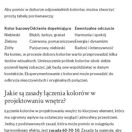
Aby pomóc w doborze odpowiednich kolorów, można stworzyć
prostą tabelę porównawczą:
Kolor bazowy
Odcienie dopełniające
Ewentualne odczucie
Niebieski
Błękit, turkus, granat
Harmonia i spokój
Zielony
Czerwony, pomarańczowy
Energia i dynamizm
Żółty
Purpurowy, niebieski
Radość i intensywność
Na koniec, w procesie doboru kolorów warto przeprowadzić kilka
testów wizualnych. Umieszczenie próbek kolorów obok siebie
pozwoli lepiej zobaczyć, jak będą one współdziałać w danym
kontekście. Eksperymentowanie z kolorami może prowadzić do
odkrycia nieoczywistych i oryginalnych połączeń.
Jakie są zasady łączenia kolorów w
projektowaniu wnętrz?
Łączenie kolorów w projektowaniu wnętrz to kluczowy element, który
ma ogromny wpływ na ostateczny wygląd i atmosferę przestrzeni.
Jedną z podstawowych zasad, która może pomóc w osiągnięciu
harmonijnego efektu, jest
zasada 60-30-10
. Zasada ta sugeruje, aby