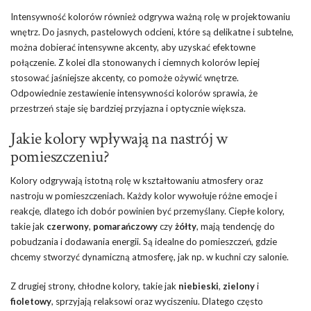
Intensywność kolorów również odgrywa ważną rolę w projektowaniu
wnętrz. Do jasnych, pastelowych odcieni, które są delikatne i subtelne,
można dobierać intensywne akcenty, aby uzyskać efektowne
połączenie. Z kolei dla stonowanych i ciemnych kolorów lepiej
stosować jaśniejsze akcenty, co pomoże ożywić wnętrze.
Odpowiednie zestawienie intensywności kolorów sprawia, że
przestrzeń staje się bardziej przyjazna i optycznie większa.
Jakie kolory wpływają na nastrój w
pomieszczeniu?
Kolory odgrywają istotną rolę w kształtowaniu atmosfery oraz
nastroju w pomieszczeniach. Każdy kolor wywołuje różne emocje i
reakcje, dlatego ich dobór powinien być przemyślany. Ciepłe kolory,
takie jak
czerwony
,
pomarańczowy
czy
żółty
, mają tendencję do
pobudzania i dodawania energii. Są idealne do pomieszczeń, gdzie
chcemy stworzyć dynamiczną atmosferę, jak np. w kuchni czy salonie.
Z drugiej strony, chłodne kolory, takie jak
niebieski
,
zielony
i
fioletowy
, sprzyjają relaksowi oraz wyciszeniu. Dlatego często