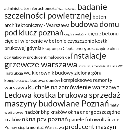
badanie
administrator nieruchomości warszawa
szczelności powietrznej
beton
budowa domu
architektoniczny - Warszawa
pod klucz poznań
cięcie betonu
cegła z rozbiórki
cięcie i wiercenie w betonie
czyszczenie kostki
brukowej gdynia
Ekopompa Ciepła
energooszczędne okna
instalacje
pcv
gabiony producent małopolskie
grzewcze warszawa
Instrukcja montażu stelaża WC
kierownik budowy zielona góra
Instrukcja WC
kompleksowe remonty
kompleksowa budowa domów
kuchnie na zamówienie warszawa
warszawa
Ledowa kostka brukowa sprzedaż
maszyny budowlane Poznań
maty
nadzór bhp kraków
okna energooszczędne
wejściowe
okna pcv poznań
kraków
panele fotowoltaiczne
producent maszyn
Pompy ciepła montaż Warszawa