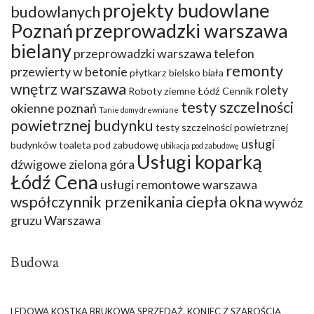
projekty budowlane
budowlanych
Poznań
przeprowadzki warszawa
bielany
przeprowadzki warszawa telefon
remonty
przewierty w betonie
płytkarz bielsko biała
wnętrz warszawa
rolety
Roboty ziemne Łódź Cennik
testy szczelności
okienne poznań
Tanie domy drewniane
powietrznej budynku
testy szczelności powietrznej
usługi
budynków
toaleta pod zabudowę
ubikacja pod zabudowę
Usługi koparką
dźwigowe zielona góra
Łódź Cena
usługi remontowe warszawa
współczynnik przenikania ciepła okna
wywóz
gruzu Warszawa
Budowa
LEDOWA KOSTKA BRUKOWA SPRZEDAŻ. KONIEC Z SZAROŚCIĄ