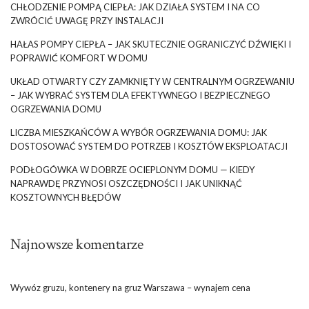
CHŁODZENIE POMPĄ CIEPŁA: JAK DZIAŁA SYSTEM I NA CO
ZWRÓCIĆ UWAGĘ PRZY INSTALACJI
HAŁAS POMPY CIEPŁA – JAK SKUTECZNIE OGRANICZYĆ DŹWIĘKI I
POPRAWIĆ KOMFORT W DOMU
UKŁAD OTWARTY CZY ZAMKNIĘTY W CENTRALNYM OGRZEWANIU
– JAK WYBRAĆ SYSTEM DLA EFEKTYWNEGO I BEZPIECZNEGO
OGRZEWANIA DOMU
LICZBA MIESZKAŃCÓW A WYBÓR OGRZEWANIA DOMU: JAK
DOSTOSOWAĆ SYSTEM DO POTRZEB I KOSZTÓW EKSPLOATACJI
PODŁOGÓWKA W DOBRZE OCIEPLONYM DOMU — KIEDY
NAPRAWDĘ PRZYNOSI OSZCZĘDNOŚCI I JAK UNIKNĄĆ
KOSZTOWNYCH BŁĘDÓW
Najnowsze komentarze
Wywóz gruzu, kontenery na gruz Warszawa – wynajem cena