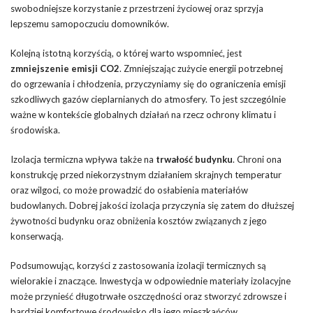
swobodniejsze korzystanie z przestrzeni życiowej oraz sprzyja
lepszemu samopoczuciu domowników.
Kolejną istotną korzyścią, o której warto wspomnieć, jest
zmniejszenie emisji CO2
. Zmniejszając zużycie energii potrzebnej
do ogrzewania i chłodzenia, przyczyniamy się do ograniczenia emisji
szkodliwych gazów cieplarnianych do atmosfery. To jest szczególnie
ważne w kontekście globalnych działań na rzecz ochrony klimatu i
środowiska.
Izolacja termiczna wpływa także na
trwałość budynku
. Chroni ona
konstrukcję przed niekorzystnym działaniem skrajnych temperatur
oraz wilgoci, co może prowadzić do osłabienia materiałów
budowlanych. Dobrej jakości izolacja przyczynia się zatem do dłuższej
żywotności budynku oraz obniżenia kosztów związanych z jego
konserwacją.
Podsumowując, korzyści z zastosowania izolacji termicznych są
wielorakie i znaczące. Inwestycja w odpowiednie materiały izolacyjne
może przynieść długotrwałe oszczędności oraz stworzyć zdrowsze i
bardziej komfortowe środowisko dla jego mieszkańców.