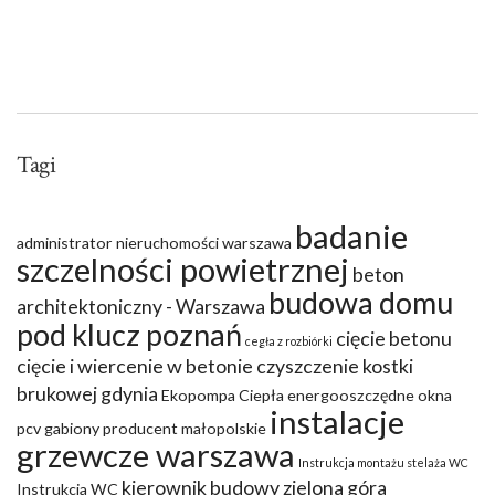
Tagi
badanie
administrator nieruchomości warszawa
szczelności powietrznej
beton
budowa domu
architektoniczny - Warszawa
pod klucz poznań
cięcie betonu
cegła z rozbiórki
cięcie i wiercenie w betonie
czyszczenie kostki
brukowej gdynia
Ekopompa Ciepła
energooszczędne okna
instalacje
pcv
gabiony producent małopolskie
grzewcze warszawa
Instrukcja montażu stelaża WC
kierownik budowy zielona góra
Instrukcja WC