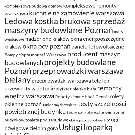
kompleksowe remonty
kompleksowa budowa domów
kuchnie na zamówienie warszawa
warszawa
Ledowa kostka brukowa sprzedaż
maszyny budowlane Poznań
maty
nadzór bhp kraków
okna energooszczędne
wejściowe
okna pcv poznań
kraków
panele fotowoltaiczne
producent maszyn
Pompy ciepła montaż Warszawa
projekty budowlane
budowlanych
Poznań
przeprowadzki warszawa
bielany
przeprowadzki warszawa telefon
remonty
przewierty w betonie
płytkarz bielsko biała
wnętrz warszawa
rolety
Roboty ziemne Łódź Cennik
testy szczelności
okienne poznań
Tanie domy drewniane
powietrznej budynku
testy szczelności powietrznej
usługi
budynków
toaleta pod zabudowę
ubikacja pod zabudowę
Usługi koparką
dźwigowe zielona góra