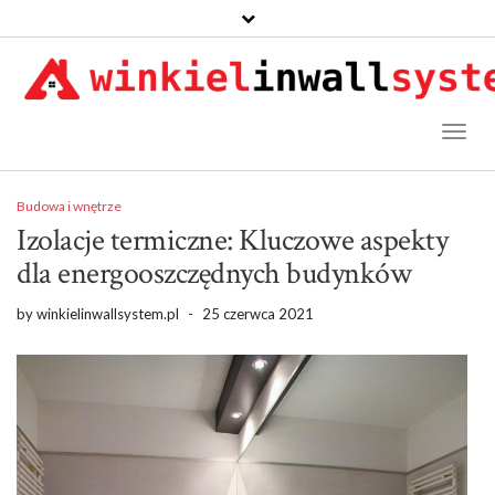
Toggl
Naviga
Budowa i wnętrze
Izolacje termiczne: Kluczowe aspekty
dla energooszczędnych budynków
by
winkielinwallsystem.pl
-
25 czerwca 2021