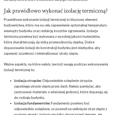
Jak prawidłowo wykonać izolację termiczną?
Prawidłowe wykonanie izolacji termicznej to kluczowy element
budownictwa, który ma na celu zapewnienie optymalnej temperatury
wewnątrz budynku oraz redukcję kosztów ogrzewania. Izolacja
termiczna powinna być wykonana z wysokiej jakości materiałów,
które charakteryzują się niską przewodnością cieplną. Dobre
dopasowanie izolacji do konstrukcji budynku jest niezbędne, aby
zapewnić szczelność i minimalizować straty ciepła.
Ważne aspekty, na które należy zwrócić uwagę podczas wykonywania
izolacji termicznej to:
Izolacja stropów:
Odpowiednie
ocieplenie
stropów
zapobiega utracie ciepła przez dach. Należy pamiętać, aby
zastosować materiały o właściwej grubości, które dopasują się
do rodzaju budynku.
Izolacja fundamentów:
Fundamenty powinny być
odpowiednio ocieplone, co pozwoli na uniknięcie strat ciepła z
poziomu gruntu. Izolacja nie tylko chroni przed zimnem, ale