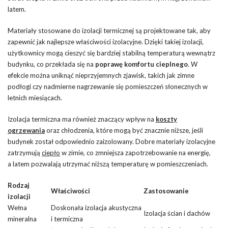
latem.
Materiały stosowane do izolacji termicznej są projektowane tak, aby
zapewnić jak najlepsze właściwości izolacyjne. Dzięki takiej izolacji,
użytkownicy mogą cieszyć się bardziej stabilną temperaturą wewnątrz
budynku, co przekłada się na
poprawę komfortu cieplnego
. W
efekcie można uniknąć nieprzyjemnych zjawisk, takich jak zimne
podłogi czy nadmierne nagrzewanie się pomieszczeń słonecznych w
letnich miesiącach.
Izolacja termiczna ma również znaczący wpływ na
koszty
ogrzewania
oraz chłodzenia, które mogą być znacznie niższe, jeśli
budynek został odpowiednio zaizolowany. Dobre materiały izolacyjne
zatrzymują
ciepło
w zimie, co zmniejsza zapotrzebowanie na energię,
a latem pozwalają utrzymać niższą temperaturę w pomieszczeniach.
Rodzaj
Właściwości
Zastosowanie
izolacji
Wełna
Doskonała izolacja akustyczna
Izolacja ścian
i dachów
mineralna
i termiczna