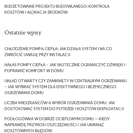
BUDŻETOWANIE PROJEKTU BUDOWLANEGO: KONTROLA
KOSZTÓW I ALOKACJA ŚRODKÓW
Ostatnie wpisy
CHŁODZENIE POMPĄ CIEPŁA: JAK DZIAŁA SYSTEM I NA CO
ZWRÓCIĆ UWAGĘ PRZY INSTALACJI
HAŁAS POMPY CIEPŁA – JAK SKUTECZNIE OGRANICZYĆ DŹWIĘKI I
POPRAWIĆ KOMFORT W DOMU
UKŁAD OTWARTY CZY ZAMKNIĘTY W CENTRALNYM OGRZEWANIU
– JAK WYBRAĆ SYSTEM DLA EFEKTYWNEGO I BEZPIECZNEGO
OGRZEWANIA DOMU
LICZBA MIESZKAŃCÓW A WYBÓR OGRZEWANIA DOMU: JAK
DOSTOSOWAĆ SYSTEM DO POTRZEB I KOSZTÓW EKSPLOATACJI
PODŁOGÓWKA W DOBRZE OCIEPLONYM DOMU — KIEDY
NAPRAWDĘ PRZYNOSI OSZCZĘDNOŚCI I JAK UNIKNĄĆ
KOSZTOWNYCH BŁĘDÓW