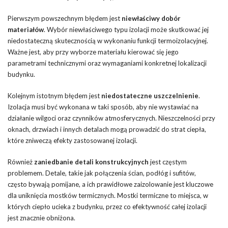
Pierwszym powszechnym błędem jest
niewłaściwy dobór
materiałów
. Wybór niewłaściwego typu izolacji może skutkować jej
niedostateczną skutecznością w wykonaniu funkcji termoizolacyjnej.
Ważne jest, aby przy wyborze materiału kierować się jego
parametrami technicznymi oraz wymaganiami konkretnej lokalizacji
budynku.
Kolejnym istotnym błędem jest
niedostateczne uszczelnienie
.
Izolacja musi być wykonana w taki sposób, aby nie wystawiać na
działanie wilgoci oraz czynników atmosferycznych. Nieszczelności przy
oknach, drzwiach i innych detalach mogą prowadzić do strat ciepła,
które zniweczą efekty zastosowanej izolacji.
Również
zaniedbanie detali konstrukcyjnych
jest częstym
problemem. Detale, takie jak połączenia ścian, podłóg i sufitów,
często bywają pomijane, a ich prawidłowe zaizolowanie jest kluczowe
dla uniknięcia mostków termicznych. Mostki termiczne to miejsca, w
których ciepło ucieka z budynku, przez co efektywność całej izolacji
jest znacznie obniżona.