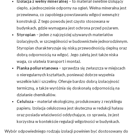
Izolacja z wełny mineralnej
– to materiał świetnie izolujący
ciepło, a jednocześnie odporny na ogień. Wełna mineralna jest
przewiewna, co zapobiega powstawaniu wilgoci wewnątrz
konstrukcji. Z tego powodu jest często stosowana w
budynkach, gdzie wymagana jest ochrona przed pożarem.
Styropian
– jeden z najczęściej używanych materiałów
izolacyjnych, w szczególności w budownictwie jednorodzinnym.
Styropian charakteryzuje się niską przewodnością cieplną oraz
dobrą odpornością na wilgoć. Jego zaletą jest także niska
waga, co ułatwia transport i montaż.
Pianka poliuretanowa
– sprawdza się zwłaszcza w miejscach
o nieregularnych kształtach, ponieważ dobrze wypełnia
wszelkie luki i szczeliny. Oferuje bardzo dobrą izolacyjność
termiczną, a także wyróżnia się doskonałą odpornością na
działanie chemikaliów.
Celuloza
– materiał ekologiczny, produkowany z recyklingu
papieru. Izolacja celulozowa jest skuteczna w redukcji hałasu
oraz posiada właściwości oddychające, co sprawia, że jest
korzystna w kontekście regulacji wilgotności w budynkach.
Wybór odpowiedniego rodzaju izolacji powinien być dostosowany do