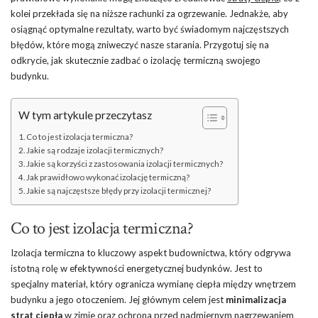
kolei przekłada się na niższe rachunki za ogrzewanie. Jednakże, aby
osiągnąć optymalne rezultaty, warto być świadomym najczęstszych
błędów, które mogą zniweczyć nasze starania. Przygotuj się na
odkrycie, jak skutecznie zadbać o izolację termiczną swojego
budynku.
W tym artykule przeczytasz
Co to jest izolacja termiczna?
Jakie są rodzaje izolacji termicznych?
Jakie są korzyści z zastosowania izolacji termicznych?
Jak prawidłowo wykonać izolację termiczną?
Jakie są najczęstsze błędy przy izolacji termicznej?
Co to jest izolacja termiczna?
Izolacja termiczna to kluczowy aspekt budownictwa, który odgrywa
istotną rolę w efektywności energetycznej budynków. Jest to
specjalny materiał, który ogranicza wymianę ciepła między wnętrzem
budynku a jego otoczeniem. Jej głównym celem jest
minimalizacja
strat ciepła
w zimie oraz ochrona przed nadmiernym nagrzewaniem