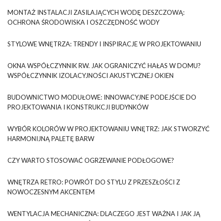
MONTAŻ INSTALACJI ZASILAJĄCYCH WODĘ DESZCZOWĄ:
OCHRONA ŚRODOWISKA I OSZCZĘDNOŚĆ WODY
STYLOWE WNĘTRZA: TRENDY I INSPIRACJE W PROJEKTOWANIU
OKNA WSPÓŁCZYNNIK RW. JAK OGRANICZYĆ HAŁAS W DOMU?
WSPÓŁCZYNNIK IZOLACYJNOŚCI AKUSTYCZNEJ OKIEN
BUDOWNICTWO MODUŁOWE: INNOWACYJNE PODEJŚCIE DO
PROJEKTOWANIA I KONSTRUKCJI BUDYNKÓW
WYBÓR KOLORÓW W PROJEKTOWANIU WNĘTRZ: JAK STWORZYĆ
HARMONIJNĄ PALETĘ BARW
CZY WARTO STOSOWAĆ OGRZEWANIE PODŁOGOWE?
WNĘTRZA RETRO: POWRÓT DO STYLU Z PRZESZŁOŚCI Z
NOWOCZESNYM AKCENTEM
WENTYLACJA MECHANICZNA: DLACZEGO JEST WAŻNA I JAK JĄ