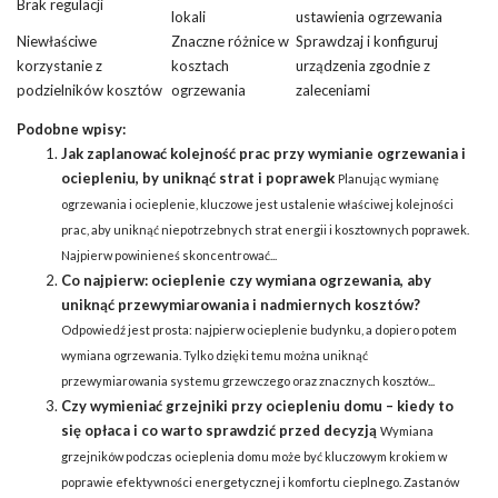
Brak regulacji
lokali
ustawienia ogrzewania
Niewłaściwe
Znaczne różnice w
Sprawdzaj i konfiguruj
korzystanie z
kosztach
urządzenia zgodnie z
podzielników kosztów
ogrzewania
zaleceniami
Podobne wpisy:
Jak zaplanować kolejność prac przy wymianie ogrzewania i
ociepleniu, by uniknąć strat i poprawek
Planując wymianę
ogrzewania i ocieplenie, kluczowe jest ustalenie właściwej kolejności
prac, aby uniknąć niepotrzebnych strat energii i kosztownych poprawek.
Najpierw powinieneś skoncentrować...
Co najpierw: ocieplenie czy wymiana ogrzewania, aby
uniknąć przewymiarowania i nadmiernych kosztów?
Odpowiedź jest prosta: najpierw ocieplenie budynku, a dopiero potem
wymiana ogrzewania. Tylko dzięki temu można uniknąć
przewymiarowania systemu grzewczego oraz znacznych kosztów...
Czy wymieniać grzejniki przy ociepleniu domu – kiedy to
się opłaca i co warto sprawdzić przed decyzją
Wymiana
grzejników podczas ocieplenia domu może być kluczowym krokiem w
poprawie efektywności energetycznej i komfortu cieplnego. Zastanów