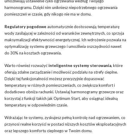
umożliwiają ustawienie cykli ogrzewania według Twojego
harmonogramu. Dzięki nim unikniesz niepotrzebnego ogrzewania
pomieszczeń w czasie, gdy nikogo nie ma w domu.
Regulatory pogodowe
automatycznie dostosowują temperaturę
wody zasilającej w zależności od warunków zewnętrznych, co sprzyja
maksymalizacji efektywności energetycznej. Ich wdrożenie pozwala na
optymalizację systemu grzewczego i umożliwia oszczędności nawet
do 30% na kosztach ogrzewania.
Warto również rozważyć
inteligentne systemy sterowania
, które
oferują zdalne zarządzanie i możliwość podziału na strefy cieplne.
Dzięki tej funkcjonalności możesz precyzyjnie dopasować
temperaturę w różnych pomieszczeniach, co zwiększa komfort i
dodatkowo obniża rachunki. Ustawiaj harmonogramy grzewcze oraz
korzystaj z funkcji takich jak Optimum Start, aby osiągnąć idealną
temperaturę w odpowiednim czasie.
Wdrażając te systemy, zyskujesz pełną kontrolę nad ogrzewaniem, co
przynosi realne korzyści w postaci niższych kosztów eksploatacyjnych
oraz lepszego komfortu cieplnego w Twoim domu.