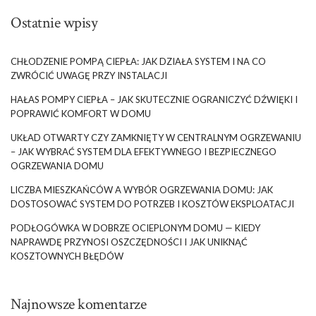
Ostatnie wpisy
CHŁODZENIE POMPĄ CIEPŁA: JAK DZIAŁA SYSTEM I NA CO
ZWRÓCIĆ UWAGĘ PRZY INSTALACJI
HAŁAS POMPY CIEPŁA – JAK SKUTECZNIE OGRANICZYĆ DŹWIĘKI I
POPRAWIĆ KOMFORT W DOMU
UKŁAD OTWARTY CZY ZAMKNIĘTY W CENTRALNYM OGRZEWANIU
– JAK WYBRAĆ SYSTEM DLA EFEKTYWNEGO I BEZPIECZNEGO
OGRZEWANIA DOMU
LICZBA MIESZKAŃCÓW A WYBÓR OGRZEWANIA DOMU: JAK
DOSTOSOWAĆ SYSTEM DO POTRZEB I KOSZTÓW EKSPLOATACJI
PODŁOGÓWKA W DOBRZE OCIEPLONYM DOMU — KIEDY
NAPRAWDĘ PRZYNOSI OSZCZĘDNOŚCI I JAK UNIKNĄĆ
KOSZTOWNYCH BŁĘDÓW
Najnowsze komentarze