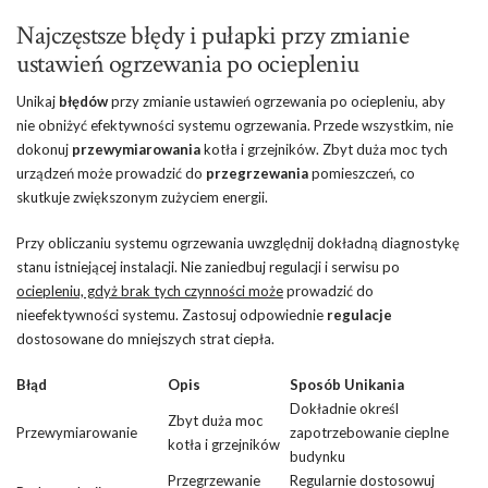
Najczęstsze błędy i pułapki przy zmianie
ustawień ogrzewania po ociepleniu
Unikaj
błędów
przy zmianie ustawień ogrzewania po ociepleniu, aby
nie obniżyć efektywności systemu ogrzewania. Przede wszystkim, nie
dokonuj
przewymiarowania
kotła i grzejników. Zbyt duża moc tych
urządzeń może prowadzić do
przegrzewania
pomieszczeń, co
skutkuje zwiększonym zużyciem energii.
Przy obliczaniu systemu ogrzewania uwzględnij dokładną diagnostykę
stanu istniejącej instalacji. Nie zaniedbuj regulacji i serwisu po
ociepleniu, gdyż brak tych czynności może
prowadzić do
nieefektywności systemu. Zastosuj odpowiednie
regulacje
dostosowane do mniejszych strat ciepła.
Błąd
Opis
Sposób Unikania
Dokładnie określ
Zbyt duża moc
Przewymiarowanie
zapotrzebowanie cieplne
kotła i grzejników
budynku
Przegrzewanie
Regularnie dostosowuj