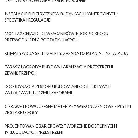
JAK TWORZYĆ WŁASNE MEBLE? PORADNIK
INSTALACJE ELEKTRYCZNE W BUDYNKACH KOMERCYJNYCH:
SPECYFIKA I REGULACJE
MONTAŻ GNIAZDEK I WŁĄCZNIKÓW: KROK PO KROKU
PRZEWODNIK DLA POCZĄTKUJĄCYCH
KLIMATYZACJA SPLIT: ZALETY, ZASADA DZIAŁANIA I INSTALACJA
TARASY I OGRODY: BUDOWA I ARANŻACJA PRZESTRZENI
ZEWNĘTRZNYCH
KOORDYNACJA ZESPOŁU BUDOWLANEGO: EFEKTYWNE
ZARZĄDZANIE LUDŹMI I ZASOBAMI
CIEKAWE I NOWOCZESNE MATERIAŁY WYKOŃCZENIOWE – PŁYTKI
ZE STAREJ CEGŁY
PROJEKTOWANIE BARIEROWE: TWORZENIE DOSTĘPNYCH I
INKLUDUJĄCYCH PRZESTRZENI