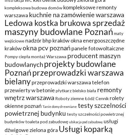
Instrukcja WC
kompleksowe remonty
kompleksowa budowa domów
kuchnie na zamówienie warszawa
warszawa
Ledowa kostka brukowa sprzedaż
maszyny budowlane Poznań
maty
nadzór bhp kraków
okna energooszczędne
wejściowe
okna pcv poznań
kraków
panele fotowoltaiczne
producent maszyn
Pompy ciepła montaż Warszawa
projekty budowlane
budowlanych
Poznań
przeprowadzki warszawa
bielany
przeprowadzki warszawa telefon
remonty
przewierty w betonie
płytkarz bielsko biała
wnętrz warszawa
rolety
Roboty ziemne Łódź Cennik
testy szczelności
okienne poznań
Tanie domy drewniane
powietrznej budynku
testy szczelności powietrznej
usługi
budynków
toaleta pod zabudowę
ubikacja pod zabudowę
Usługi koparką
dźwigowe zielona góra