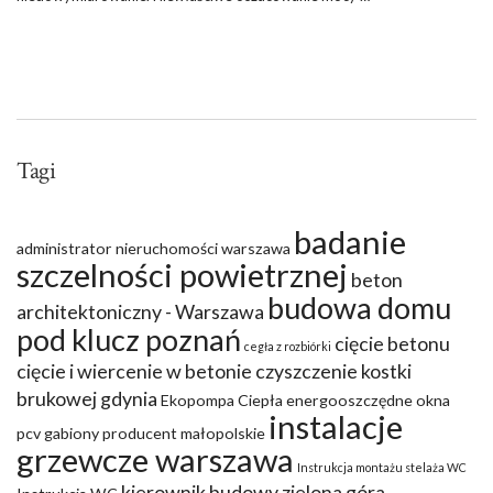
Tagi
badanie
administrator nieruchomości warszawa
szczelności powietrznej
beton
budowa domu
architektoniczny - Warszawa
pod klucz poznań
cięcie betonu
cegła z rozbiórki
cięcie i wiercenie w betonie
czyszczenie kostki
brukowej gdynia
Ekopompa Ciepła
energooszczędne okna
instalacje
pcv
gabiony producent małopolskie
grzewcze warszawa
Instrukcja montażu stelaża WC
kierownik budowy zielona góra