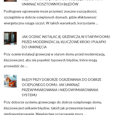
UNIKNĄĆ KOSZTOWNYCH BŁĘDÓW
Podłogowe ogrzewanie może przynieść znaczne oszczędności,
szczególnie w dobrze ocieplonych domach, gdzie efektywność
energetyczna osiąga szczyt. W takich warunkach, korzystanie …
JAK OCENIĆ INSTALACJĘ GRZEWCZĄ W STARYM DOMU
PRZED MODERNIZACJĄ: KLUCZOWE KROKI I PUŁAPKI
DO UNIKNIĘCIA
Przy ocenie instalacji grzewczej w starym domu przed modernizacją,
kluczowe jest, aby nie popełnić typowych błędów, które mogą
prowadzić do …
BŁĘDY PRZY DOBORZE OGRZEWANIA DO DOBRZE
OCIEPLONEGO DOMU: JAK UNIKNĄĆ
PRZEWYMIAROWANIA I NIEDOWYMIAROWANIA
SYSTEMU
Przy doborze systemu grzewczego do dobrze ocieplonego domu,
kluczowe jest unikanie błędów, takich jak przewymiarowanie i
niedowymiarowanie. Niewłaściwe oszacowanie mocy …