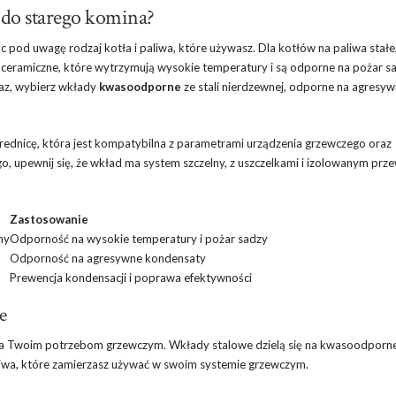
do starego komina?
 pod uwagę rodzaj kotła i paliwa, które używasz. Dla kotłów na paliwa stałe,
ub ceramiczne, które wytrzymują wysokie temperatury i są odporne na pożar s
gaz, wybierz wkłady
kwasoodporne
ze stali nierdzewnej, odporne na agresy
ednicę, która jest kompatybilna z parametrami urządzenia grzewczego oraz
o, upewnij się, że wkład ma system szczelny, z uszczelkami i izolowanym pr
Zastosowanie
ny
Odporność na wysokie temperatury i pożar sadzy
Odporność na agresywne kondensaty
Prewencja kondensacji i poprawa efektywności
e
ada Twoim potrzebom grzewczym. Wkłady stalowe dzielą się na kwasoodporne
aliwa, które zamierzasz używać w swoim systemie grzewczym.