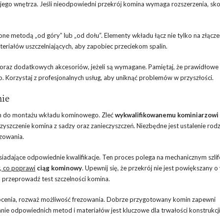
jego wnętrza. Jeśli nieodpowiedni przekrój komina wymaga rozszerzenia, skon
todą „od góry” lub „od dołu”. Elementy wkładu łącz nie tylko na złączen
eriałów uszczelniających, aby zapobiec przeciekom spalin.
raz dodatkowych akcesoriów, jeżeli są wymagane. Pamiętaj, że prawidłowe 
Korzystaj z profesjonalnych usług, aby uniknąć problemów w przyszłości.
nie
iem do montażu wkładu kominowego. Zleć
wykwalifikowanemu kominiarzowi
szczenie komina z sadzy oraz zanieczyszczeń. Niezbędne jest ustalenie rodza
ezowania.
iadające odpowiednie kwalifikacje. Ten proces polega na mechanicznym szli
y, co poprawi
ciąg kominowy
. Upewnij się, że przekrój nie jest powiększany o 
a przeprowadź test szczelności komina.
wilgocenia, rozważ możliwość frezowania. Dobrze przygotowany komin zapewni
e odpowiednich metod i materiałów jest kluczowe dla trwałości konstrukcji