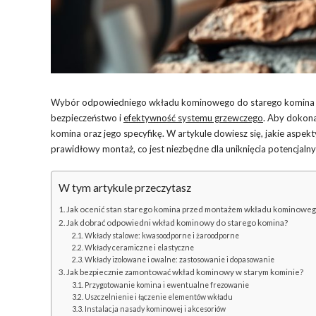
Wybór odpowiedniego wkładu kominowego do starego komina to
bezpieczeństwo i
efektywność systemu grzewczego
. Aby dokona
komina oraz jego specyfikę. W artykule dowiesz się, jakie aspek
prawidłowy montaż, co jest niezbędne dla uniknięcia potencjaln
W tym artykule przeczytasz
Jak ocenić stan starego komina przed montażem wkładu kominowe
Jak dobrać odpowiedni wkład kominowy do starego komina?
Wkłady stalowe: kwasoodporne i żaroodporne
Wkłady ceramiczne i elastyczne
Wkłady izolowane i owalne: zastosowanie i dopasowanie
Jak bezpiecznie zamontować wkład kominowy w starym kominie?
Przygotowanie komina i ewentualne frezowanie
Uszczelnienie i łączenie elementów wkładu
Instalacja nasady kominowej i akcesoriów