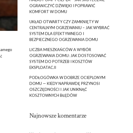
OGRANICZYĆ DŹWIĘKI I POPRAWIĆ
KOMFORT W DOMU
UKŁAD OTWARTY CZY ZAMKNIĘTY W
CENTRALNYM OGRZEWANIU – JAK WYBRAĆ
SYSTEM DLA EFEKTYWNEGO I
BEZPIECZNEGO OGRZEWANIA DOMU
 samego
LICZBA MIESZKAŃCÓW A WYBÓR
OGRZEWANIA DOMU: JAK DOSTOSOWAĆ
ić
SYSTEM DO POTRZEB I KOSZTÓW
EKSPLOATACJI
PODŁOGÓWKA W DOBRZE OCIEPLONYM
DOMU — KIEDY NAPRAWDĘ PRZYNOSI
OSZCZĘDNOŚCI I JAK UNIKNĄĆ
KOSZTOWNYCH BŁĘDÓW
Najnowsze komentarze