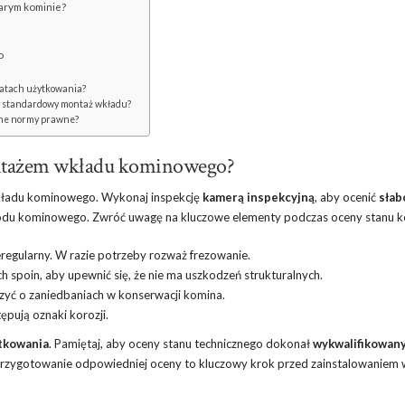
tarym kominie?
o
latach użytkowania?
cy standardowy montaż wkładu?
lne normy prawne?
montażem wkładu kominowego?
ładu kominowego. Wykonaj inspekcję
kamerą inspekcyjną
, aby ocenić
słab
zewodu kominowego. Zwróć uwagę na kluczowe elementy podczas oceny stanu k
eregularny. W razie potrzeby rozważ frezowanie.
ch spoin, aby upewnić się, że nie ma uszkodzeń strukturalnych.
zyć o zaniedbaniach w konserwacji komina.
pują oznaki korozji.
tkowania
. Pamiętaj, aby oceny stanu technicznego dokonał
wykwalifikowan
Przygotowanie odpowiedniej oceny to kluczowy krok przed zainstalowaniem