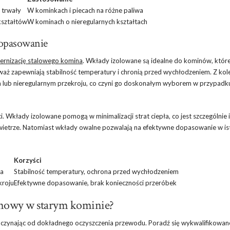
 trwały
W kominkach i piecach na różne paliwa
kształtów
W kominach o nieregularnych kształtach
dopasowanie
rnizację stalowego komina
. Wkłady izolowane są idealne do kominów, któr
waż zapewniają stabilność temperatury i chronią przed wychłodzeniem. Z kol
lub nieregularnym przekroju, co czyni go doskonałym wyborem w przypadku
Wkłady izolowane pomogą w minimalizacji strat ciepła, co jest szczególnie 
ietrze. Natomiast wkłady owalne pozwalają na efektywne dopasowanie w ist
Korzyści
ia
Stabilność temperatury, ochrona przed wychłodzeniem
kroju
Efektywne dopasowanie, brak konieczności przeróbek
nowy w starym kominie?
czynając od dokładnego oczyszczenia przewodu. Poradź się wykwalifikowa