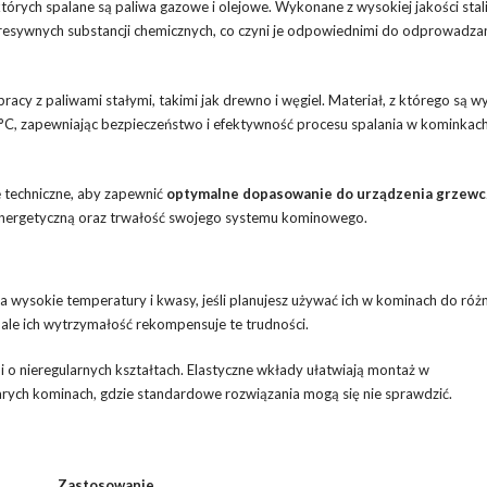
órych spalane są paliwa gazowe i olejowe. Wykonane z wysokiej jakości stal
resywnych substancji chemicznych, co czyni je odpowiednimi do odprowadzan
pracy z paliwami stałymi, takimi jak drewno i węgiel. Materiał, z którego są 
°C, zapewniając bezpieczeństwo i efektywność procesu spalania w kominkac
 techniczne, aby zapewnić
optymalne dopasowanie do urządzenia grzew
energetyczną oraz trwałość swojego systemu kominowego.
na wysokie temperatury i kwasy, jeśli planujesz używać ich w kominach do ró
 ale ich wytrzymałość rekompensuje te trudności.
mi o nieregularnych kształtach. Elastyczne wkłady ułatwiają montaż w
arych kominach, gdzie standardowe rozwiązania mogą się nie sprawdzić.
Zastosowanie