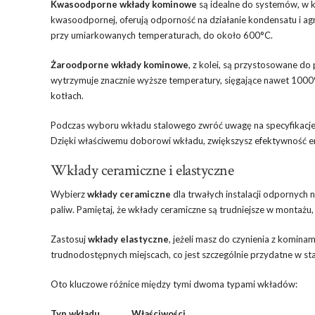
Kwasoodporne wkłady kominowe
są idealne do systemów, w kt
kwasoodpornej, oferują odporność na działanie kondensatu i ag
przy umiarkowanych temperaturach, do około 600°C.
Żaroodporne wkłady kominowe
, z kolei, są przystosowane do 
wytrzymuje znacznie wyższe temperatury, sięgające nawet 1000
kotłach.
Podczas wyboru wkładu stalowego zwróć uwagę na specyfikacje
Dzięki właściwemu doborowi wkładu, zwiększysz efektywność 
Wkłady ceramiczne i elastyczne
Wybierz
wkłady ceramiczne
dla trwałych instalacji odpornych 
paliw. Pamiętaj, że wkłady ceramiczne są trudniejsze w montażu,
Zastosuj
wkłady elastyczne
, jeżeli masz do czynienia z komina
trudnodostępnych miejscach, co jest szczególnie przydatne w st
Oto kluczowe różnice między tymi dwoma typami wkładów:
Typ wkładu
Właściwości