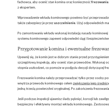
fachowca, aby ocenić stan komina oraz konieczność
frezowania
z ekspertem.
Wprowadzenie wkładu kominowego powinno być przeprowadzone me
także zabezpiecz je przez
uszczelnienie
. Użyj odpowiednich mat
Po zamontowaniu wkładu wykonaj instalację nasady kominowej o
systemu kominowego zapewni odpowiedni ciąg i bezpieczeństwo. 
Przygotowanie komina i ewentualne frezowa
Upewnij się, że komin jest w dobrym stanie przed przystąpien
szczegółową inspekcję, aby ocenić stan przewodów. Wykonaj oczy
stopnia uszkodzeń, co pomoże w podjęciu decyzji dotyczącej fr
Frezowanie komina należy przeprowadzać tylko przez osoby pos
wnętrza przewodu kominowego celem
zwiększenia jego średnic
jedną trzecią powierzchni oryginalnej. Po zakończeniu frezowani
Jeśli podczas inspekcji ujawnisz ślady pęknięć, korozji lub za
bezpieczny i efektywny montaż wkładu kominowego. Zastosowani