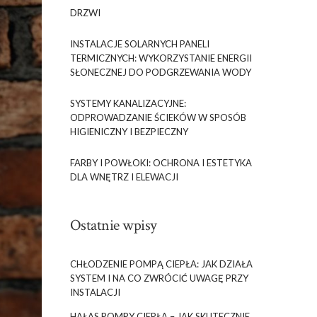
DRZWI
INSTALACJE SOLARNYCH PANELI
TERMICZNYCH: WYKORZYSTANIE ENERGII
SŁONECZNEJ DO PODGRZEWANIA WODY
SYSTEMY KANALIZACYJNE:
ODPROWADZANIE ŚCIEKÓW W SPOSÓB
HIGIENICZNY I BEZPIECZNY
FARBY I POWŁOKI: OCHRONA I ESTETYKA
DLA WNĘTRZ I ELEWACJI
Ostatnie wpisy
CHŁODZENIE POMPĄ CIEPŁA: JAK DZIAŁA
SYSTEM I NA CO ZWRÓCIĆ UWAGĘ PRZY
INSTALACJI
HAŁAS POMPY CIEPŁA – JAK SKUTECZNIE