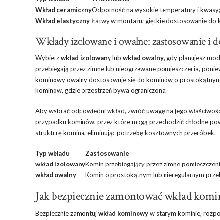
Wkład ceramiczny
Odporność na wysokie temperatury i kwasy;
Wkład elastyczny
Łatwy w montażu; giętkie dostosowanie do 
Wkłady izolowane i owalne: zastosowanie i 
Wybierz
wkład izolowany
lub
wkład owalny
, gdy planujesz
mode
przebiegają przez zimne lub nieogrzewane pomieszczenia, ponie
kominowy owalny dostosowuje się do kominów o prostokątnym 
kominów, gdzie przestrzeń bywa ograniczona.
Aby wybrać odpowiedni wkład, zwróć uwagę na jego właściwości. 
przypadku kominów, przez które mogą przechodzić chłodne pow
strukturę komina, eliminując potrzebę kosztownych przeróbek.
Typ wkładu
Zastosowanie
wkład izolowany
Komin przebiegający przez zimne pomieszczen
wkład owalny
Komin o prostokątnym lub nieregularnym prze
Jak bezpiecznie zamontować wkład komi
Bezpiecznie zamontuj
wkład kominowy
w starym kominie, rozpo