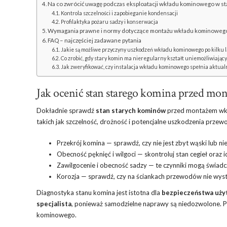
Na co zwrócić uwagę podczas eksploatacji wkładu kominowego w s
Kontrola szczelności i zapobieganie kondensacji
Profilaktyka pożaru sadzy i konserwacja
Wymagania prawne i normy dotyczące montażu wkładu kominoweg
FAQ – najczęściej zadawane pytania
Jakie są możliwe przyczyny uszkodzeń wkładu kominowego po kilku 
Co zrobić, gdy stary komin ma nieregularny kształt uniemożliwiają
Jak zweryfikować, czy instalacja wkładu kominowego spełnia aktua
Jak ocenić stan starego komina przed 
Dokładnie sprawdź
stan starych kominów
przed montażem wk
takich jak szczelność, drożność i potencjalne uszkodzenia pr
Przekrój komina — sprawdź, czy nie jest zbyt wąski lub ni
Obecność pęknięć i wilgoci — skontroluj stan cegieł oraz i
Zawilgocenie i obecność sadzy — te czynniki mogą świadc
Korozja — sprawdź, czy na ściankach przewodów nie wystę
Diagnostyka stanu komina jest istotna dla
bezpieczeństwa uży
specjalista
, ponieważ samodzielne naprawy są niedozwolone. 
kominowego.