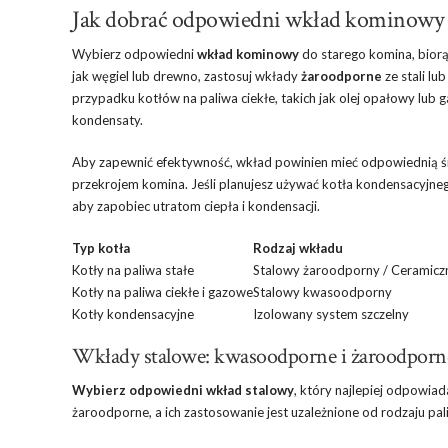
Jak dobrać odpowiedni wkład kominowy 
Wybierz odpowiedni
wkład kominowy
do starego komina, biorąc
jak węgiel lub drewno, zastosuj wkłady
żaroodporne
ze stali l
przypadku kotłów na paliwa ciekłe, takich jak olej opałowy lub 
kondensaty.
Aby zapewnić efektywność, wkład powinien mieć odpowiednią śr
przekrojem komina. Jeśli planujesz używać kotła kondensacyjneg
aby zapobiec utratom ciepła i kondensacji.
Typ kotła
Rodzaj wkładu
Kotły na paliwa stałe
Stalowy żaroodporny / Ceramicz
Kotły na paliwa ciekłe i gazowe
Stalowy kwasoodporny
Kotły kondensacyjne
Izolowany system szczelny
Wkłady stalowe: kwasoodporne i żaroodporn
Wybierz odpowiedni wkład stalowy
, który najlepiej odpowi
żaroodporne, a ich zastosowanie jest uzależnione od rodzaju p