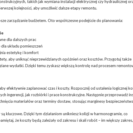
strukcyjnych, takich jak wymiana instalacji elektrycznej czy hydraulicznej or
rwszej kolejności, aby umożliwić dalsze etapy remontu.
lepsze zarządzanie budżetem. Oto współczesne podejście do planowania:
ie
ne dla dalszych prac
 dla układu pomieszczeń
nia estetykę i komfort
ytety, aby uniknąć nieprzewidzianych opóźnień oraz kosztów. Przygotuj także
dziane wydatki. Dzięki temu zyskasz większą kontrolę nad procesem remont
aby efektywnie zaplanować czas i koszty. Rozpocznij od ustalenia logicznej ko
ch ingerencji, jak rozbiórki i prace konstrukcyjne. Następnie przeprowadź ins
chnięcia materiałów oraz terminy dostaw, stosując marginesy bezpieczeństwa
ą kluczowe. Dzięki tym działaniom unikniesz kolizji w harmonogramie, co
amiętaj, że koszty będą zależały od zakresu i skali robót – im większy zakres