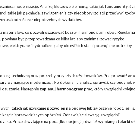
zniesz modernizację. Analizuj kluczowe elementy, takie jak
fundamenty
,
śc
erki, takie jak pęknięcia, zawilgotnienia czy niedobory izolacji przeciwwilgocio
zych uszkodzeń oraz niepotrzebnych wydatków.
az materiałów, co pozwoli oszacować koszty i harmonogram robót. Regularn
, powinna być przeprowadzana co kilka lat, aby zminimalizować ryzyko
we, elektryczne i hydrauliczne, aby określić ich stan i potencjalne potrzeby
 ocenę techniczną oraz potrzeby przyszłych użytkowników. Przeprowadź
ana
szary wymagające modernizacji. Po dokonaniu analizy, sprawdź, czy budynek
i osuszanie. Następnie
zaplanuj harmonogram
prac, który uwzględni
kolejn
wych, takich jak uzyskanie
pozwoleń na budowę
lub zgłoszenie robót, jeśli 
knąć nieprzewidzianych opóźnień. Odnawiając elewację, uwzględnij
dynku. Prace chwytające na początku obejmują również
wymianę stolarki o