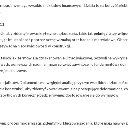
nizacja wymaga wysokich nakładów finansowych. Działa to na korzyść efek
.
ch
ych
, aby zidentyfikować krytyczne uszkodzenia, takie jak
pęknięcia
czy
wilgo
zując ich stabilność poprzez ocenę wizualną oraz badania materiałowe. Obse
skazywać na nieprawidłowości w konstrukcji.
 takich jak
termowizja
czy skanowanie ultradźwiękowe, pozwoli na wykrycie
wych, ponieważ ich nadmiar może sprzyjać zawilgoceniu fundamentów i dolny
e jest kluczowe.
ecjalistów. Dokument ten uwzględni analizę przyczyn wszelkich uszkodzeń o
nie konstrukcji, aby zidentyfikować ewentualne postępujące deformations, 
zabytkowych konieczne będzie również dostosowanie się do wymogów
ić proces modernizacji. Zidentyfikuj kluczowe zadania, które mają najwięk