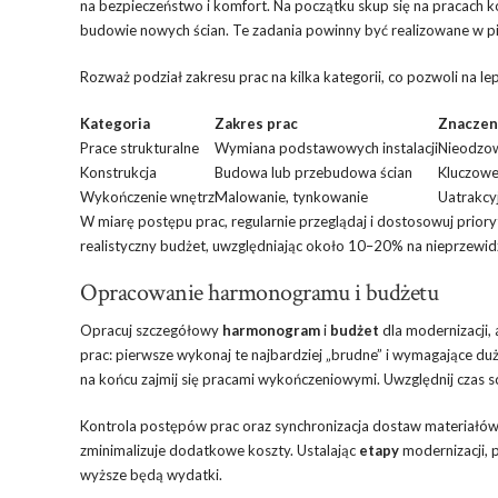
na bezpieczeństwo i komfort. Na początku skup się na pracach kon
budowie nowych ścian. Te zadania powinny być realizowane w pie
Rozważ podział zakresu prac na kilka kategorii, co pozwoli na 
Kategoria
Zakres prac
Znaczen
Prace strukturalne
Wymiana podstawowych instalacji
Nieodzow
Konstrukcja
Budowa lub przebudowa ścian
Kluczowe
Wykończenie wnętrz
Malowanie, tynkowanie
Uatrakcyj
W miarę postępu prac, regularnie przeglądaj i dostosowuj prior
realistyczny budżet, uwzględniając około 10–20% na nieprzewi
Opracowanie harmonogramu i budżetu
Opracuj szczegółowy
harmonogram
i
budżet
dla modernizacji, 
prac: pierwsze wykonaj te najbardziej „brudne” i wymagające duży
na końcu zajmij się pracami wykończeniowymi. Uwzględnij czas s
Kontrola postępów prac oraz synchronizacja dostaw materiałów s
zminimalizuje dodatkowe koszty. Ustalając
etapy
modernizacji, p
wyższe będą wydatki.