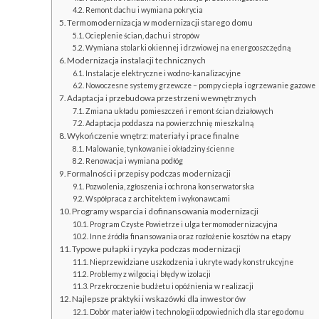
Remont dachu i wymiana pokrycia
Termomodernizacja w modernizacji starego domu
Ocieplenie ścian, dachu i stropów
Wymiana stolarki okiennej i drzwiowej na energooszczędną
Modernizacja instalacji technicznych
Instalacje elektryczne i wodno-kanalizacyjne
Nowoczesne systemy grzewcze – pompy ciepła i ogrzewanie gazowe
Adaptacja i przebudowa przestrzeni wewnętrznych
Zmiana układu pomieszczeń i remont ścian działowych
Adaptacja poddasza na powierzchnię mieszkalną
Wykończenie wnętrz: materiały i prace finalne
Malowanie, tynkowanie i okładziny ścienne
Renowacja i wymiana podłóg
Formalności i przepisy podczas modernizacji
Pozwolenia, zgłoszenia i ochrona konserwatorska
Współpraca z architektem i wykonawcami
Programy wsparcia i dofinansowania modernizacji
Program Czyste Powietrze i ulga termomodernizacyjna
Inne źródła finansowania oraz rozłożenie kosztów na etapy
Typowe pułapki i ryzyka podczas modernizacji
Nieprzewidziane uszkodzenia i ukryte wady konstrukcyjne
Problemy z wilgocią i błędy w izolacji
Przekroczenie budżetu i opóźnienia w realizacji
Najlepsze praktyki i wskazówki dla inwestorów
Dobór materiałów i technologii odpowiednich dla starego domu