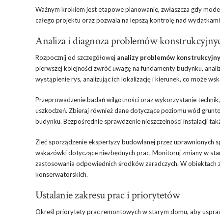
Ważnym krokiem jest etapowe planowanie, zwłaszcza gdy moder
całego projektu oraz pozwala na lepszą kontrolę nad wydatkami
Analiza i diagnoza problemów konstrukcyjny
Rozpocznij od szczegółowej
analizy problemów konstrukcyjn
pierwszej kolejności zwróć uwagę na fundamenty budynku, anali
wystąpienie rys, analizując ich lokalizację i kierunek, co może w
Przeprowadzenie badań wilgotności oraz wykorzystanie technik,
uszkodzeń. Zbieraj również dane dotyczące poziomu wód grunto
budynku. Bezpośrednie sprawdzenie nieszczelności instalacji takż
Zleć sporządzenie ekspertyzy budowlanej przez uprawnionych sp
wskazówki dotyczące niezbędnych prac. Monitoruj zmiany w sta
zastosowania odpowiednich środków zaradczych. W obiektach 
konserwatorskich.
Ustalanie zakresu prac i priorytetów
Określ priorytety prac remontowych w starym domu, aby usprawn