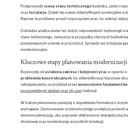
Przeprowadź
ocenę stanu technicznego
budynku, zanim rozpoc
oraz
instalacje
. Dzięki tej ocenie zidentyfikujesz potencjalne ust
Napraw te problemy przed rozpoczęciem prac, by uniknąć dals
Dokładna analiza ułatwi też dobór odpowiednich technologii or
stanu technicznego, zwłaszcza w przypadku starszych budynków
poważniejszych usterek w przyszłości. Sprawdź też instalacje gazo
modernizacyjne.
Kluczowe etapy planowania modernizacji
Rozpocznij od
ustalenia zakresu i kolejności prac
w oparciu o
problemów konstrukcyjnych
, by zidentyfikować kluczowe ob
zabezpieczenia, na przykład przez
wzmocnienie fundamentów
poszczególnych działań oraz ich czas
realizacji.
W trakcie planowania pamiętaj o dopełnieniu formalności urzędo
wymagane. Zastosowanie systematycznego podejścia pozwoli uni
termomodernizację, aby poprawić efektywność energetyczną bu
drzwiowej oraz modernizację wszystkich instalacji.