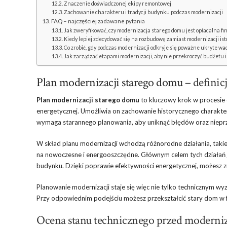
Znaczenie doświadczonej ekipy remontowej
Zachowanie charakteru i tradycji budynku podczas modernizacji
FAQ – najczęściej zadawane pytania
Jak zweryfikować, czy modernizacja starego domu jest opłacalna f
Kiedy lepiej zdecydować się na rozbudowę zamiast modernizacji is
Co zrobić, gdy podczas modernizacji odkryje się poważne ukryte w
Jak zarządzać etapami modernizacji, aby nie przekroczyć budżetu 
Plan modernizacji starego domu
– definicj
Plan modernizacji starego domu
to kluczowy krok w procesi
energetycznej. Umożliwia on zachowanie historycznego charak
wymaga starannego planowania, aby uniknąć błędów oraz niepr
W skład planu modernizacji wchodzą różnorodne działania, taki
na nowoczesne i energooszczędne. Głównym celem tych działań
budynku. Dzięki poprawie efektywności energetycznej, możesz zn
Planowanie modernizacji staje się więc nie tylko technicznym w
Przy odpowiednim podejściu możesz przekształcić stary dom w 
Ocena stanu technicznego przed moderniz