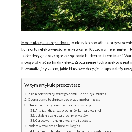
Modernizacja starego domu
to nie tylko sposób na przywróceni
komfortu i efektywności energetycznej. Kluczowym elementem teg
także decyzje dotyczące zarządzania budżetem i terminami. Wart
mogą wpłynąć na finalny efekt. Zrozumienie tych aspektów jest n
Przeanalizujmy zatem, jakie kluczowe decyzje i etapy należy uwzg
W tym artykule przeczytasz
Plan modernizacji starego domu – definicja i zakres
Ocena stanu technicznego przed modernizacją
Kluczowe etapy planowania modernizacji
Analiza i diagnoza problemów konstrukcyjnych
Ustalanie zakresu prac i priorytetów
Opracowanie harmonogramu i budżetu
Podstawowe prace konstrukcyjne
Podbijanie fundamentów i izolacja przeciwwilgociowa