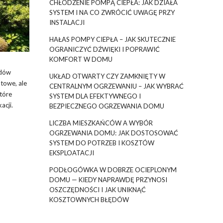
CHŁODZENIE POMPĄ CIEPŁA: JAK DZIAŁA
SYSTEM I NA CO ZWRÓCIĆ UWAGĘ PRZY
INSTALACJI
HAŁAS POMPY CIEPŁA – JAK SKUTECZNIE
OGRANICZYĆ DŹWIĘKI I POPRAWIĆ
KOMFORT W DOMU
rdów
UKŁAD OTWARTY CZY ZAMKNIĘTY W
towe, ale
CENTRALNYM OGRZEWANIU – JAK WYBRAĆ
które
SYSTEM DLA EFEKTYWNEGO I
acji.
BEZPIECZNEGO OGRZEWANIA DOMU
LICZBA MIESZKAŃCÓW A WYBÓR
OGRZEWANIA DOMU: JAK DOSTOSOWAĆ
SYSTEM DO POTRZEB I KOSZTÓW
EKSPLOATACJI
PODŁOGÓWKA W DOBRZE OCIEPLONYM
DOMU — KIEDY NAPRAWDĘ PRZYNOSI
OSZCZĘDNOŚCI I JAK UNIKNĄĆ
KOSZTOWNYCH BŁĘDÓW