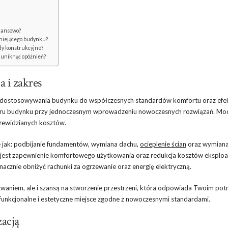
inansowo?
tniejącego budynku?
ady konstrukcyjne?
i uniknąć opóźnień?
a i zakres
e dostosowywania budynku do współczesnych standardów komfortu oraz efe
teru budynku przy jednoczesnym wprowadzeniu nowoczesnych rozwiązań. Mod
zewidzianych kosztów.
e jak: podbijanie fundamentów, wymiana dachu,
ocieplenie ścian
oraz wymiana 
 jest zapewnienie komfortowego użytkowania oraz redukcja kosztów eksploa
acznie obniżyć rachunki za ogrzewanie oraz energię elektryczną.
yzwaniem, ale i szansą na stworzenie przestrzeni, która odpowiada Twoim po
funkcjonalne i estetyczne miejsce zgodne z nowoczesnymi standardami.
acją