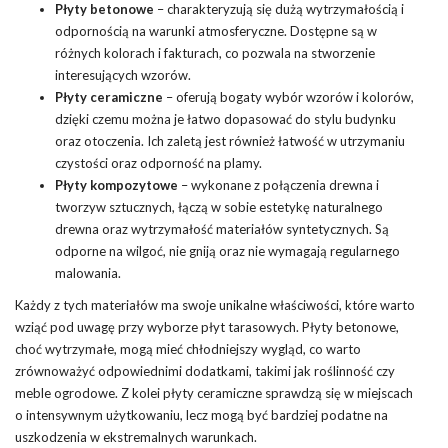
Płyty betonowe
– charakteryzują się dużą wytrzymałością i
odpornością na warunki atmosferyczne. Dostępne są w
różnych kolorach i fakturach, co pozwala na stworzenie
interesujących wzorów.
Płyty ceramiczne
– oferują bogaty wybór wzorów i kolorów,
dzięki czemu można je łatwo dopasować do stylu budynku
oraz otoczenia. Ich zaletą jest również łatwość w utrzymaniu
czystości oraz odporność na plamy.
Płyty kompozytowe
– wykonane z połączenia drewna i
tworzyw sztucznych, łączą w sobie estetykę naturalnego
drewna oraz wytrzymałość materiałów syntetycznych. Są
odporne na
wilgoć
, nie gniją oraz nie wymagają regularnego
malowania.
Każdy z tych materiałów ma swoje unikalne właściwości, które warto
wziąć pod uwagę przy wyborze płyt tarasowych. Płyty betonowe,
choć wytrzymałe, mogą mieć chłodniejszy wygląd, co warto
zrównoważyć odpowiednimi dodatkami, takimi jak roślinność czy
meble ogrodowe. Z kolei płyty ceramiczne sprawdzą się w miejscach
o intensywnym użytkowaniu, lecz mogą być bardziej podatne na
uszkodzenia w ekstremalnych warunkach.