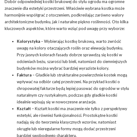
Dobór odpowiedniej kostki brukowej do stylu ogrodu ma ogromne
znaczenie dla estetyki przestrzeni. Właściwie wybrana kostka może
harmonijnie współgrać z otoczeniem, podkreślając zarówno walory
architektoniczne budynku, jak i naturalne piękno roślinności. Oto kilka
kluczowych aspektów, które warto wziąć pod uwagę przy wyborze:
Kolorystyka
– Wybierając kostkę brukową, warto zwrócić
uwagę na kolory otaczających roślin oraz
elewację
budynku.
Przy jasnych kolorach fasady dobrze sprawdzą się kostki w
odcieniach beżu, szarości lub bieli, natomiast do ciemniejszych
budynków można wybrać bardziej wyraziste kolory.
Faktura
– Gładkie lub strukturalne powierzchnie kostek mogą
wpływać na odbiór całej przestrzeni. Na przykład kostki o
chropowatej fakturze będą lepiej pasować do ogrodów w stylu
naturalnym czy rustykalnym, podczas gdy gładkie kostki
idealnie wpisują się w nowoczesne aranżacje.
Kształt
– Kształt kostki ma znaczenie nie tylko z perspektywy
estetyki, ale również funkcjonalności. Prostokątne kostki
nadają się do tworzenia klasycznych wzorów, natomiast
okrągłe lub nieregularne formy mogą dodać przestrzeni
bardziej swobodnego charakteru.