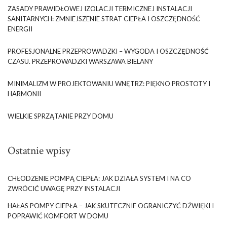
ZASADY PRAWIDŁOWEJ IZOLACJI TERMICZNEJ INSTALACJI
SANITARNYCH: ZMNIEJSZENIE STRAT CIEPŁA I OSZCZĘDNOŚĆ
ENERGII
PROFESJONALNE PRZEPROWADZKI – WYGODA I OSZCZĘDNOŚĆ
CZASU. PRZEPROWADZKI WARSZAWA BIELANY
MINIMALIZM W PROJEKTOWANIU WNĘTRZ: PIĘKNO PROSTOTY I
HARMONII
WIELKIE SPRZĄTANIE PRZY DOMU
Ostatnie wpisy
CHŁODZENIE POMPĄ CIEPŁA: JAK DZIAŁA SYSTEM I NA CO
ZWRÓCIĆ UWAGĘ PRZY INSTALACJI
HAŁAS POMPY CIEPŁA – JAK SKUTECZNIE OGRANICZYĆ DŹWIĘKI I
POPRAWIĆ KOMFORT W DOMU