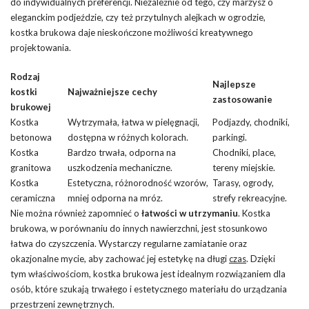
do indywidualnych preferencji. Niezależnie od tego, czy marzysz o
eleganckim podjeździe, czy też przytulnych alejkach w ogrodzie,
kostka brukowa daje nieskończone możliwości kreatywnego
projektowania.
Rodzaj
Najlepsze
kostki
Najważniejsze cechy
zastosowanie
brukowej
Kostka
Wytrzymała, łatwa w pielęgnacji,
Podjazdy, chodniki,
betonowa
dostępna w różnych kolorach.
parkingi.
Kostka
Bardzo trwała, odporna na
Chodniki, place,
granitowa
uszkodzenia mechaniczne.
tereny miejskie.
Kostka
Estetyczna, różnorodność wzorów,
Tarasy, ogrody,
ceramiczna
mniej odporna na mróz.
strefy rekreacyjne.
Nie można również zapomnieć o
łatwości w utrzymaniu
. Kostka
brukowa, w porównaniu do innych nawierzchni, jest stosunkowo
łatwa do czyszczenia. Wystarczy regularne zamiatanie oraz
okazjonalne mycie, aby zachować jej estetykę na długi
czas
. Dzięki
tym właściwościom, kostka brukowa jest idealnym rozwiązaniem dla
osób, które szukają trwałego i estetycznego materiału do urządzania
przestrzeni zewnętrznych.