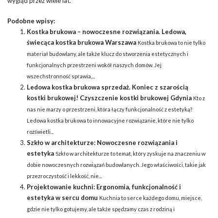
wygląd przez wiele lat.
Podobne wpisy:
Kostka brukowa – nowoczesne rozwiązania. Ledowa,
świecąca kostka brukowa Warszawa
Kostka brukowa to nie tylko
materiał budowlany, ale także klucz do stworzenia estetycznych i
funkcjonalnych przestrzeni wokół naszych domów. Jej
wszechstronność sprawia,...
Ledowa kostka brukowa sprzedaż. Koniec z szarością
kostki brukowej! Czyszczenie kostki brukowej Gdynia
Kto z
nas nie marzy o przestrzeni, która łączy funkcjonalność z estetyką?
Ledowa kostka brukowa to innowacyjne rozwiązanie, które nie tylko
rozświetli...
Szkło w architekturze: Nowoczesne rozwiązania i
estetyka
Szkło w architekturze to temat, który zyskuje na znaczeniu w
dobie nowoczesnych rozwiązań budowlanych. Jego właściwości, takie jak
przezroczystość i lekkość, nie...
Projektowanie kuchni: Ergonomia, funkcjonalność i
estetyka w sercu domu
Kuchnia to serce każdego domu, miejsce,
gdzie nie tylko gotujemy, ale także spędzamy czas z rodziną i