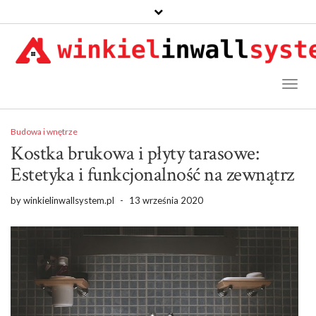
Toggl
Naviga
Budowa i wnętrze
Kostka brukowa i płyty tarasowe:
Estetyka i funkcjonalność na zewnątrz
by
winkielinwallsystem.pl
-
13 września 2020