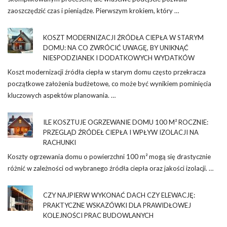
zaoszczędzić czas i pieniądze. Pierwszym krokiem, który …
KOSZT MODERNIZACJI ŹRÓDŁA CIEPŁA W STARYM
DOMU: NA CO ZWRÓCIĆ UWAGĘ, BY UNIKNĄĆ
NIESPODZIANEK I DODATKOWYCH WYDATKÓW
Koszt modernizacji źródła ciepła w starym domu często przekracza
początkowe założenia budżetowe, co może być wynikiem pominięcia
kluczowych aspektów planowania. …
ILE KOSZTUJE OGRZEWANIE DOMU 100 M² ROCZNIE:
PRZEGLĄD ŹRÓDEŁ CIEPŁA I WPŁYW IZOLACJI NA
RACHUNKI
Koszty ogrzewania domu o powierzchni 100 m² mogą się drastycznie
różnić w zależności od wybranego źródła ciepła oraz jakości izolacji. …
CZY NAJPIERW WYKONAĆ DACH CZY ELEWACJĘ:
PRAKTYCZNE WSKAZÓWKI DLA PRAWIDŁOWEJ
KOLEJNOŚCI PRAC BUDOWLANYCH