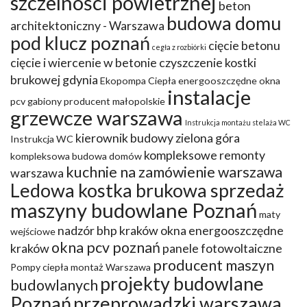
szczelności powietrznej
beton
budowa domu
architektoniczny - Warszawa
pod klucz poznań
cięcie betonu
cegła z rozbiórki
cięcie i wiercenie w betonie
czyszczenie kostki
brukowej gdynia
Ekopompa Ciepła
energooszczędne okna
instalacje
pcv
gabiony producent małopolskie
grzewcze warszawa
Instrukcja montażu stelaża WC
kierownik budowy zielona góra
Instrukcja WC
kompleksowe remonty
kompleksowa budowa domów
kuchnie na zamówienie warszawa
warszawa
Ledowa kostka brukowa sprzedaż
maszyny budowlane Poznań
maty
nadzór bhp kraków
okna energooszczędne
wejściowe
okna pcv poznań
kraków
panele fotowoltaiczne
producent maszyn
Pompy ciepła montaż Warszawa
projekty budowlane
budowlanych
Poznań
przeprowadzki warszawa