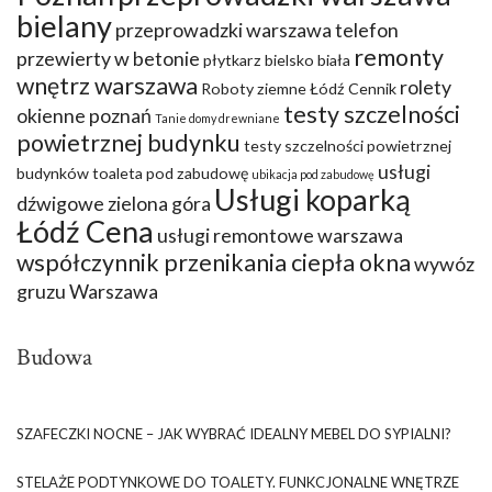
bielany
przeprowadzki warszawa telefon
remonty
przewierty w betonie
płytkarz bielsko biała
wnętrz warszawa
rolety
Roboty ziemne Łódź Cennik
testy szczelności
okienne poznań
Tanie domy drewniane
powietrznej budynku
testy szczelności powietrznej
usługi
budynków
toaleta pod zabudowę
ubikacja pod zabudowę
Usługi koparką
dźwigowe zielona góra
Łódź Cena
usługi remontowe warszawa
współczynnik przenikania ciepła okna
wywóz
gruzu Warszawa
Budowa
SZAFECZKI NOCNE – JAK WYBRAĆ IDEALNY MEBEL DO SYPIALNI?
STELAŻE PODTYNKOWE DO TOALETY. FUNKCJONALNE WNĘTRZE