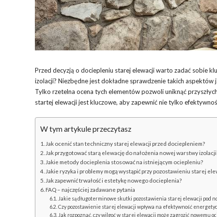
Przed decyzją o dociepleniu starej elewacji warto zadać sobie k
izolacji? Niezbędne jest dokładne sprawdzenie takich aspektów j
Tylko rzetelna ocena tych elementów pozwoli uniknąć przyszłyc
startej elewacji jest kluczowe, aby zapewnić nie tylko efektywno
W tym artykule przeczytasz
Jak ocenić stan techniczny starej elewacji przed dociepleniem?
Jak przygotować starą elewację do nałożenia nowej warstwy izolacji
Jakie metody docieplenia stosować na istniejącym ociepleniu?
Jakie ryzyka i problemy mogą wystąpić przy pozostawieniu starej e
Jak zapewnić trwałość i estetykę nowego docieplenia?
FAQ – najczęściej zadawane pytania
Jakie są długoterminowe skutki pozostawienia starej elewacji pod 
Czy pozostawienie starej elewacji wpływa na efektywność energet
Jak rozpoznać, czy wilgoć w starej elewacji może zagrozić nowemu oc