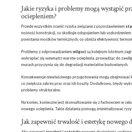
Jakie ryzyka i problemy mogą wystąpić pr
ociepleniem?
Przede wszystkim ocenić ryzyka związane z pozostawieniem
sta
nośność konstrukcji, co skutkuje odspojeniem lub uszkodzeniem
powstania mostków termicznych, co obniża efektywność termom
Problemy z odprowadzaniem
wilgoci
są kolejnym istotnym zagr
wykraplać się wewnątrz warstw ocieplenia, prowadząc do zawilgo
murach przyczynia się do degradacji materiałów budowlanych.
Konsekwencje niewłaściwego przygotowania mogą obejmować koni
co zwiększa zakres prac oraz ich koszty. Dodatkowo, błędy 
problemy strukturalne.
Na koniec, konieczne jest skonsultowanie się z fachowcem w ce
nowego ocieplenia. Takie działania pomogą zminimalizować ryz
Jak zapewnić trwałość i estetykę nowego 
Aby zapewnić
trwałość
i
estetykę
nowego docieplenia, wybierz 