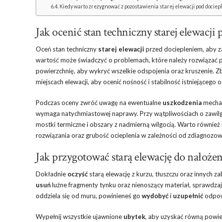
Kiedy warto zrezygnować z pozostawienia starej elewacji pod dociep
Jak ocenić stan techniczny starej elewacji
Oceń stan techniczny
starej elewacji
przed dociepleniem, aby 
wartość może świadczyć o problemach, które należy rozwiązać p
powierzchnię, aby wykryć wszelkie odspojenia oraz kruszenie. Z
miejscach elewacji, aby ocenić nośność i stabilność istniejącego
Podczas oceny zwróć uwagę na ewentualne
uszkodzenia
mechan
wymaga natychmiastowej naprawy. Przy wątpliwościach o zawilgotn
mostki termiczne i obszary z nadmierną wilgocią. Warto równie
rozwiązania oraz grubość ocieplenia w zależności od zdiagnoz
Jak przygotować starą elewację do nałożen
Dokładnie
oczyść
starą elewację z kurzu, tłuszczu oraz innych 
usuń
luźne fragmenty tynku oraz nienoszący materiał, sprawdzaj
oddziela się od muru, powinieneś go
wydobyć
i
uzupełnić
odpow
Wypełnij wszystkie ujawnione
ubytek
, aby uzyskać równą powie