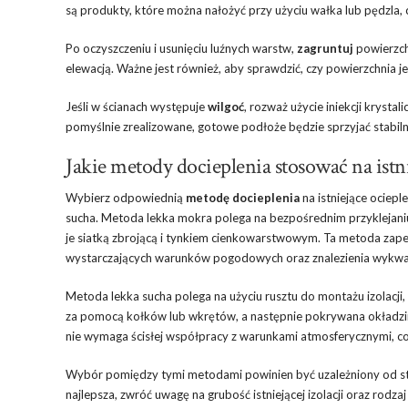
są produkty, które można nałożyć przy użyciu wałka lub pędzla,
Po oczyszczeniu i usunięciu luźnych warstw,
zagruntuj
powierzchn
elewacją. Ważne jest również, aby sprawdzić, czy powierzchnia j
Jeśli w ścianach występuje
wilgoć
, rozważ użycie iniekcji kryst
pomyślnie zrealizowane, gotowe podłoże będzie sprzyjać stabiln
Jakie metody docieplenia stosować na istn
Wybierz odpowiednią
metodę docieplenia
na istniejące ociep
sucha. Metoda lekka mokra polega na bezpośrednim przyklejaniu 
je siatką zbrojącą i tynkiem cienkowarstwowym. Ta metoda zapew
wystarczających warunków pogodowych oraz znalezienia wykwal
Metoda lekka sucha polega na użyciu rusztu do montażu izolacji,
za pomocą kołków lub wkrętów, a następnie pokrywana okładziną 
nie wymaga ścisłej współpracy z warunkami atmosferycznymi, co
Wybór pomiędzy tymi metodami powinien być uzależniony od sta
najlepsza, zwróć uwagę na grubość istniejącej izolacji oraz rodza