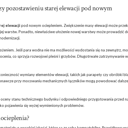
zy pozostawieniu starej elewacji pod nowym
rej elewacji
pod nowym ociepleniem. Zwiększenie masy elewacji może przek
 jej warstw. Ponadto, niewłaściwe ułożenie nowej warstwy może prowadzić d
odernizacji.
ożeniem. Jeśli para wodna nie ma możliwości wydostania się na zewnątrz, m
cenia, co sprzyja rozwojowi pleśni i grzybów. Długotrwałe zatrzymywanie w
eczność wymiany elementów elewacji, takich jak parapety czy obróbki bla
wykonawcze przy mocowaniu mechanicznych łączników mogą powodować dalsz
lu oceny stanu technicznego budynku i odpowiedniego przygotowania przed 
yko pojawienia się wyżej wymienionych problemów.
docieplenia?
materiały o wysokiej jakości, które są ze sobą kompatybilne. Prawidłowe w