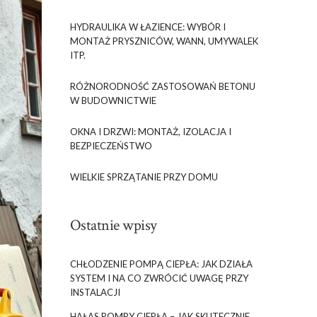
HYDRAULIKA W ŁAZIENCE: WYBÓR I
MONTAŻ PRYSZNICÓW, WANN, UMYWALEK
ITP.
RÓŻNORODNOŚĆ ZASTOSOWAŃ BETONU
W BUDOWNICTWIE
OKNA I DRZWI: MONTAŻ, IZOLACJA I
BEZPIECZEŃSTWO
WIELKIE SPRZĄTANIE PRZY DOMU
Ostatnie wpisy
CHŁODZENIE POMPĄ CIEPŁA: JAK DZIAŁA
SYSTEM I NA CO ZWRÓCIĆ UWAGĘ PRZY
INSTALACJI
HAŁAS POMPY CIEPŁA – JAK SKUTECZNIE