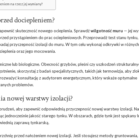
leniem na rzecz jej wymiany?
 przed dociepleniem?
zapewnić skuteczność nowego ocieplenia. Sprawdź
wilgotność muru
— jej wy
rzed przystąpieniem do prac ociepleniowych. Przeprowadź test stanu tynku,
badaj przyczepność izolacji do muru. W tym celu wykonaj odkrywki w różnych
 ocieplenia oraz jego mocowania.
iczne lub biologiczne. Obecność grzybów, pleśni czy uszkodzeń strukturalny
ienie, skorzystaj z badań specjalistycznych, takich jak termowizja, aby zlo
ż rozważyć konsultację z audytorem energetycznym, który wskaże optymalne
owanych problemów.
ia nowej warstwy izolacji?
zabrudzeń, aby zapewnić odpowiednią przyczepność nowej warstwy izolacji. N
ąc jednocześnie jakość starego tynku. W obszarach, gdzie tynk jest spękany 
iednią zaprawą tynkarską.
rzchnię przed nałożeniem nowej izolacji. Jeśli stosujesz metody gruntowania