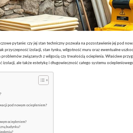
luczowe pytanie: czy jej stan techniczny pozwala na pozostawienie jej pod no
ak przyczepność izolacji, stan tynku, wilgotność muru oraz ewentualne uszko
h problemów związanych z wilgocią czy trwałością ocieplenia. Właściwe przy
ść izolacji, ale także estetykę i długowieczność całego systemu ocieplenioweg
?
lewacji pod nowym ociepleniem?
nowym ociepleniem?
yczną budynku?
iepleniu?