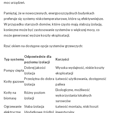
moc urządzeń.
Pamiętaj, że w nowoczesnych, energooszczędnych budynkach
preferuje się systemy niskotemperaturowe, które są efektywniejsze.
W przypadku starszych domów, które często mają słabszą izolację,
konieczne może być zastosowanie systemów o większej mocy, co
może generować wyższe koszty eksploatacji.
Rzuć okiem na dostępne opcje systemów grzewczych:
Odpowiednie dla
Typ systemu
Korzyści
poziomu izolacji
Dobrej jakości
Wysoka wydajność, niskie koszty
Pompy ciepła
izolacja
eksploatacji
Przeciętna do dobra
Łatwość użytkowania, dostępność
Kotły gazowe
izolacja
paliwa
Ekologiczne, możliwość
Kotły na
Różny poziom
wykorzystania lokalnych
biomasę
izolacji
surowców
Ogrzewanie
Słaba izolacja
Łatwość montażu, niski koszt
elektryczne
(dodatkowe źródło)
inwestycyjny