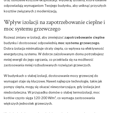
oraz obniżenie kosztów eksploatacji. Wybieraj systemy, które idealnie
odpowiadają wymaganiom Twojego budynku, aby uniknąć przyszłych
kosztów związanych z modernizacją.
Wpływ izolacji na zapotrzebowanie cieplne i
moc systemu grzewczego
Rozważ zmiany w izolacji, aby zmniejszyć
zapotrzebowanie cieplne
budynku i dostosować odpowiednią
moc systemu grzewczego
.
Dobra izolacja minimalizuje straty ciepła, co wpływa na efektywność
energetyczną systemu. W dobrze zaizolowanym domu potrzebujesz
mniej energii do jego ogrzania, co przekłada się na możliwość
zastosowania mniej rozbudowanych rozwiązań grzewczych.
W budynkach o słabej izolacji, dostosowanie mocy grzewczej do
wymagań staje się kluczowe. Nawet najlepsze technologie, takie jak
pompy ciepła, mogą się okazać niewystarczające, gdy izolacja jest
niedostateczna. W przypadku domów o słabej termoizolacji, moc
kotłów często sięga 120-200 W/m², co wymaga zastosowania
większych jednostek grzewczych.