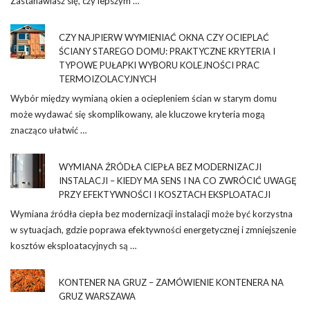
Zastanawiasz się, czy lepszym …
CZY NAJPIERW WYMIENIAĆ OKNA CZY OCIEPLAĆ
ŚCIANY STAREGO DOMU: PRAKTYCZNE KRYTERIA I
TYPOWE PUŁAPKI WYBORU KOLEJNOŚCI PRAC
TERMOIZOLACYJNYCH
Wybór między wymianą okien a ociepleniem ścian w starym domu
może wydawać się skomplikowany, ale kluczowe kryteria mogą
znacząco ułatwić …
WYMIANA ŹRÓDŁA CIEPŁA BEZ MODERNIZACJI
INSTALACJI – KIEDY MA SENS I NA CO ZWRÓCIĆ UWAGĘ
PRZY EFEKTYWNOŚCI I KOSZTACH EKSPLOATACJI
Wymiana źródła ciepła bez modernizacji instalacji może być korzystna
w sytuacjach, gdzie poprawa efektywności energetycznej i zmniejszenie
kosztów eksploatacyjnych są …
KONTENER NA GRUZ – ZAMÓWIENIE KONTENERA NA
GRUZ WARSZAWA