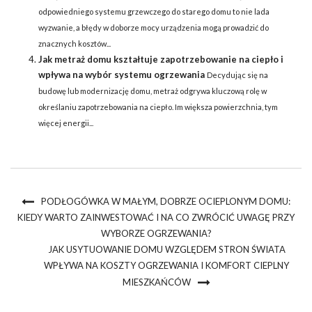
odpowiedniego systemu grzewczego do starego domu to nie lada
wyzwanie, a błędy w doborze mocy urządzenia mogą prowadzić do
znacznych kosztów...
Jak metraż domu kształtuje zapotrzebowanie na ciepło i
wpływa na wybór systemu ogrzewania
Decydując się na
budowę lub modernizację domu, metraż odgrywa kluczową rolę w
określaniu zapotrzebowania na ciepło. Im większa powierzchnia, tym
więcej energii...
PODŁOGÓWKA W MAŁYM, DOBRZE OCIEPLONYM DOMU:
KIEDY WARTO ZAINWESTOWAĆ I NA CO ZWRÓCIĆ UWAGĘ PRZY
WYBORZE OGRZEWANIA?
JAK USYTUOWANIE DOMU WZGLĘDEM STRON ŚWIATA
WPŁYWA NA KOSZTY OGRZEWANIA I KOMFORT CIEPLNY
MIESZKAŃCÓW