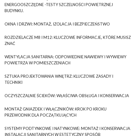
ENERGOOSZCZĘDNE -TESTY SZCZELNOŚCI POWIETRZNEJ
BUDYNKU.
OKNA I DRZWI: MONTAŻ, IZOLACJA I BEZPIECZEŃSTWO
ROZDZIELACZE M8 I M12: KLUCZOWE INFORMACJE, KTÓRE MUSISZ
ZNAĆ
WENTYLACJA SANITARNA: ODPOWIEDNIE NAWIEWY I WYWIEWY
POWIETRZA W POMIESZCZENIACH
SZTUKA PROJEKTOWANIA WNĘTRZ: KLUCZOWE ZASADY I
TECHNIKI
OCZYSZCZALNIE ŚCIEKÓW: WŁAŚCIWA OBSŁUGA I KONSERWACJA
MONTAŻ GNIAZDEK I WŁĄCZNIKÓW: KROK PO KROKU
PRZEWODNIK DLA POCZĄTKUJĄCYCH
SYSTEMY PODTYNKOWE I NATYNKOWE: MONTAŻ I KONSERWACJA
INSTALACJI SANITARNYCH W ESTETYCZNY SPOSÓB