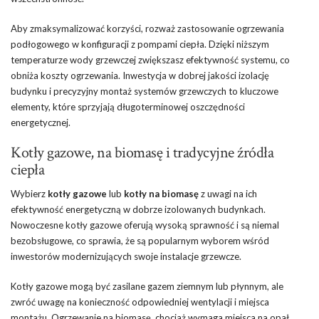
Aby zmaksymalizować korzyści, rozważ zastosowanie ogrzewania
podłogowego w konfiguracji z pompami ciepła. Dzięki niższym
temperaturze wody grzewczej zwiększasz efektywność systemu, co
obniża koszty ogrzewania. Inwestycja w dobrej jakości izolację
budynku i precyzyjny montaż systemów grzewczych to kluczowe
elementy, które sprzyjają długoterminowej oszczędności
energetycznej.
Kotły gazowe, na biomasę i tradycyjne źródła
ciepła
Wybierz
kotły gazowe
lub
kotły na biomasę
z uwagi na ich
efektywność energetyczną w dobrze izolowanych budynkach.
Nowoczesne kotły gazowe oferują wysoką sprawność i są niemal
bezobsługowe, co sprawia, że są popularnym wyborem wśród
inwestorów modernizujących swoje instalacje grzewcze.
Kotły gazowe mogą być zasilane gazem ziemnym lub płynnym, ale
zwróć uwagę na konieczność odpowiedniej wentylacji i miejsca
montażu. Ogrzewanie na biomasę, chociaż wymaga miejsca na opał,