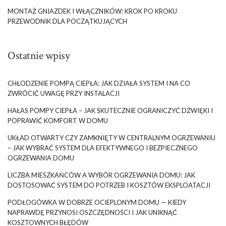
MONTAŻ GNIAZDEK I WŁĄCZNIKÓW: KROK PO KROKU
PRZEWODNIK DLA POCZĄTKUJĄCYCH
Ostatnie wpisy
CHŁODZENIE POMPĄ CIEPŁA: JAK DZIAŁA SYSTEM I NA CO
ZWRÓCIĆ UWAGĘ PRZY INSTALACJI
HAŁAS POMPY CIEPŁA – JAK SKUTECZNIE OGRANICZYĆ DŹWIĘKI I
POPRAWIĆ KOMFORT W DOMU
UKŁAD OTWARTY CZY ZAMKNIĘTY W CENTRALNYM OGRZEWANIU
– JAK WYBRAĆ SYSTEM DLA EFEKTYWNEGO I BEZPIECZNEGO
OGRZEWANIA DOMU
LICZBA MIESZKAŃCÓW A WYBÓR OGRZEWANIA DOMU: JAK
DOSTOSOWAĆ SYSTEM DO POTRZEB I KOSZTÓW EKSPLOATACJI
PODŁOGÓWKA W DOBRZE OCIEPLONYM DOMU — KIEDY
NAPRAWDĘ PRZYNOSI OSZCZĘDNOŚCI I JAK UNIKNĄĆ
KOSZTOWNYCH BŁĘDÓW