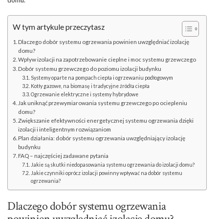
domu.
W tym artykule przeczytasz
Dlaczego dobór systemu ogrzewania powinien uwzględniać izolację
domu?
Wpływ izolacji na zapotrzebowanie cieplne i moc systemu grzewczego
Dobór systemu grzewczego do poziomu izolacji budynku
Systemy oparte na pompach ciepła i ogrzewaniu podłogowym
Kotły gazowe, na biomasę i tradycyjne źródła ciepła
Ogrzewanie elektryczne i systemy hybrydowe
Jak uniknąć przewymiarowania systemu grzewczego po ociepleniu
domu?
Zwiększanie efektywności energetycznej systemu ogrzewania dzięki
izolacji i inteligentnym rozwiązaniom
Plan działania: dobór systemu ogrzewania uwzględniający izolację
budynku
FAQ – najczęściej zadawane pytania
Jakie są skutki niedopasowania systemu ogrzewania do izolacji domu?
Jakie czynniki oprócz izolacji powinny wpływać na dobór systemu
ogrzewania?
Dlaczego dobór systemu ogrzewania
powinien uwzględniać izolację domu?