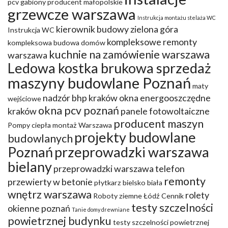
pcv
gabiony producent małopolskie
grzewcze warszawa
Instrukcja montażu stelaża WC
kierownik budowy zielona góra
Instrukcja WC
kompleksowe remonty
kompleksowa budowa domów
kuchnie na zamówienie warszawa
warszawa
Ledowa kostka brukowa sprzedaż
maszyny budowlane Poznań
maty
nadzór bhp kraków
okna energooszczędne
wejściowe
okna pcv poznań
kraków
panele fotowoltaiczne
producent maszyn
Pompy ciepła montaż Warszawa
projekty budowlane
budowlanych
Poznań
przeprowadzki warszawa
bielany
przeprowadzki warszawa telefon
remonty
przewierty w betonie
płytkarz bielsko biała
wnętrz warszawa
rolety
Roboty ziemne Łódź Cennik
testy szczelności
okienne poznań
Tanie domy drewniane
powietrznej budynku
testy szczelności powietrznej