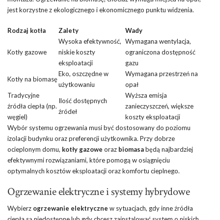
jest korzystne z ekologicznego i ekonomicznego punktu widzenia.
Rodzaj kotła
Zalety
Wady
Wysoka efektywność,
Wymagana wentylacja,
Kotły gazowe
niskie koszty
ograniczona dostępność
eksploatacji
gazu
Eko, oszczędne w
Wymagana przestrzeń na
Kotły na biomasę
użytkowaniu
opał
Tradycyjne
Wyższa emisja
Ilość dostępnych
źródła ciepła (np.
zanieczyszczeń, większe
źródeł
węgiel)
koszty eksploatacji
Wybór systemu ogrzewania musi być dostosowany do poziomu
izolacji budynku oraz preferencji użytkownika. Przy dobrze
ocieplonym domu,
kotły gazowe
oraz
biomasa
będą najbardziej
efektywnymi rozwiązaniami, które pomogą w osiągnięciu
optymalnych kosztów eksploatacji oraz komfortu cieplnego.
Ogrzewanie elektryczne i systemy hybrydowe
Wybierz
ogrzewanie elektryczne
w sytuacjach, gdy inne źródła
ciepła są niedostępne lub gdy chcesz zainstalować system o niskich