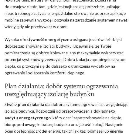
regulację temperatury w różnych pomieszczeniach. Dzięki temu
dostosujesz ciepło tam, gdzie jest najbardziej potrzebne, unikając
niepotrzebnego zużycia energii. Zdalne sterowanie poprzez aplikacje
mobilne zapewnia wygodę i pozwala na zarządzanie systemem nawet
wtedy, gdy nie przebywasz w domu.
Wysoka
efektywność energetyczna
osiągana jest również dzięki
dobrze zaplanowanej izolacji budynku. Upewnij się, że Twoje
pomieszczenia są dobrze izolowane, aby maksymalnie wykorzystać
potencjał systemów grzewczych. Dobra izolacja zapobiegnie stratom
ciepła, co przyczyni się do dalszego ograniczenia wydatków na
ogrzewanie i polepszenia komfortu cieplnego.
Plan działania: dobór systemu ogrzewania
uwzględniający izolację budynku
Stwórz
plan działania
dla doboru systemu ogrzewania, uwzględniając
izolację budynku. Rozpocznij od przeprowadzenia dokładnego
audytu energetycznego
, który oceni zapotrzebowanie na ciepło,
biorąc pod uwagę kubaturę budynku oraz jakość izolacji. Następnie
oceń dostępność źródeł energii, takich jak gaz, biomasę lub energię