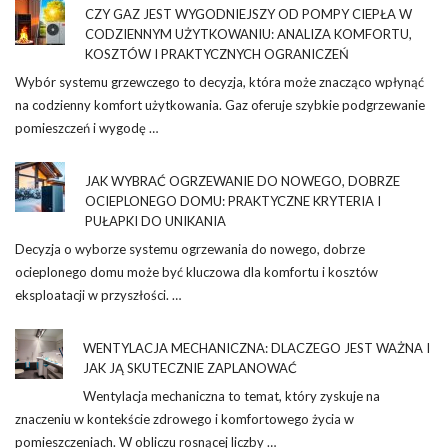
CZY GAZ JEST WYGODNIEJSZY OD POMPY CIEPŁA W
CODZIENNYM UŻYTKOWANIU: ANALIZA KOMFORTU,
KOSZTÓW I PRAKTYCZNYCH OGRANICZEŃ
Wybór systemu grzewczego to decyzja, która może znacząco wpłynąć
na codzienny komfort użytkowania. Gaz oferuje szybkie podgrzewanie
pomieszczeń i wygodę …
JAK WYBRAĆ OGRZEWANIE DO NOWEGO, DOBRZE
OCIEPLONEGO DOMU: PRAKTYCZNE KRYTERIA I
PUŁAPKI DO UNIKANIA
Decyzja o wyborze systemu ogrzewania do nowego, dobrze
ocieplonego domu może być kluczowa dla komfortu i kosztów
eksploatacji w przyszłości. …
WENTYLACJA MECHANICZNA: DLACZEGO JEST WAŻNA I
JAK JĄ SKUTECZNIE ZAPLANOWAĆ
Wentylacja mechaniczna to temat, który zyskuje na
znaczeniu w kontekście zdrowego i komfortowego życia w
pomieszczeniach. W obliczu rosnącej liczby …