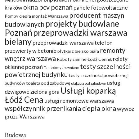
okna pcv poznań
kraków
panele fotowoltaiczne
producent maszyn
Pompy ciepła montaż Warszawa
projekty budowlane
budowlanych
Poznań
przeprowadzki warszawa
bielany
przeprowadzki warszawa telefon
remonty
przewierty w betonie
płytkarz bielsko biała
wnętrz warszawa
rolety
Roboty ziemne Łódź Cennik
testy szczelności
okienne poznań
Tanie domy drewniane
powietrznej budynku
testy szczelności powietrznej
usługi
budynków
toaleta pod zabudowę
ubikacja pod zabudowę
Usługi koparką
dźwigowe zielona góra
Łódź Cena
usługi remontowe warszawa
współczynnik przenikania ciepła okna
wywóz
gruzu Warszawa
Budowa