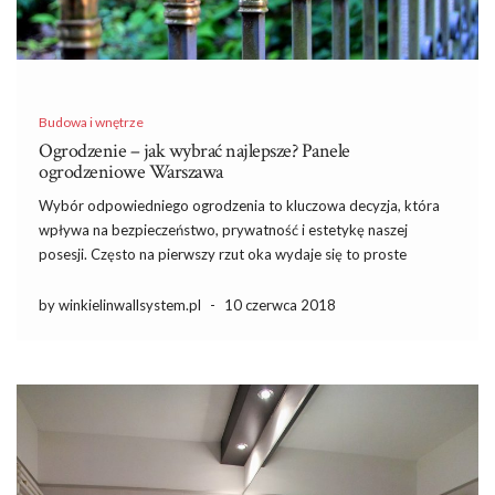
Budowa i wnętrze
Ogrodzenie – jak wybrać najlepsze? Panele
ogrodzeniowe Warszawa
Wybór odpowiedniego ogrodzenia to kluczowa decyzja, która
wpływa na bezpieczeństwo, prywatność i estetykę naszej
posesji. Często na pierwszy rzut oka wydaje się to proste
zadanie, jednak wiele czynników, takich jak materiał, styl
architektoniczny czy koszty, może skomplikować sprawę. Panele
by winkielinwallsystem.pl
-
10 czerwca 2018
ogrodzeniowe zyskują na popularności dzięki swojej […]