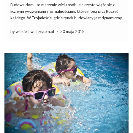
Budowa domu to marzenie wielu osób, ale często wiąże się z
licznymi wyzwaniami i formalnościami, które mogą przytłoczyć
każdego. W Trójmieście, gdzie rynek budowlany jest dynamiczny,
warto skorzystać z profesjonalnych usług, które zapewnią
sprawne i kompleksowe zrealizowanie projektu. Od etapu
by winkielinwallsystem.pl
-
30 maja 2018
planowania, przez uzyskiwanie niezbędnych pozwoleń, […]