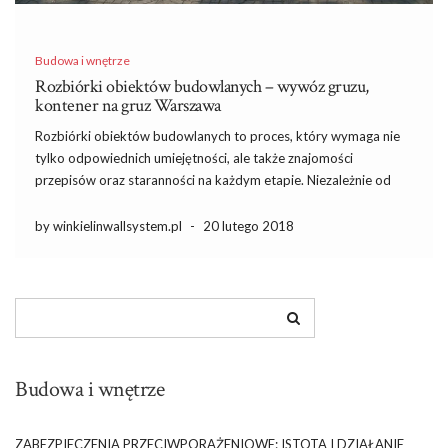
Budowa i wnętrze
Rozbiórki obiektów budowlanych – wywóz gruzu,
kontener na gruz Warszawa
Rozbiórki obiektów budowlanych to proces, który wymaga nie
tylko odpowiednich umiejętności, ale także znajomości
przepisów oraz staranności na każdym etapie. Niezależnie od
tego, czy planujesz zburzenie starego budynku, czy tylko
modernizację przestrzeni, kluczowe będzie zorganizowanie
by winkielinwallsystem.pl
-
20 lutego 2018
całego przedsięwzięcia w sposób bezpieczny i zgodny z prawem.
Warto […]
Budowa i wnętrze
ZABEZPIECZENIA PRZECIWPORAŻENIOWE: ISTOTA I DZIAŁANIE