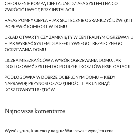
CHŁODZENIE POMPĄ CIEPŁA: JAK DZIAŁA SYSTEM I NA CO
ZWRÓCIĆ UWAGĘ PRZY INSTALACJI
HAŁAS POMPY CIEPŁA – JAK SKUTECZNIE OGRANICZYĆ DŹWIĘKI I
POPRAWIĆ KOMFORT W DOMU
UKŁAD OTWARTY CZY ZAMKNIĘTY W CENTRALNYM OGRZEWANIU
– JAK WYBRAĆ SYSTEM DLA EFEKTYWNEGO I BEZPIECZNEGO
OGRZEWANIA DOMU
LICZBA MIESZKAŃCÓW A WYBÓR OGRZEWANIA DOMU: JAK
DOSTOSOWAĆ SYSTEM DO POTRZEB I KOSZTÓW EKSPLOATACJI
PODŁOGÓWKA W DOBRZE OCIEPLONYM DOMU — KIEDY
NAPRAWDĘ PRZYNOSI OSZCZĘDNOŚCI I JAK UNIKNĄĆ
KOSZTOWNYCH BŁĘDÓW
Najnowsze komentarze
Wywóz gruzu, kontenery na gruz Warszawa – wynajem cena