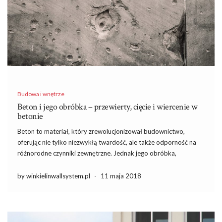
Budowa i wnętrze
Beton i jego obróbka – przewierty, cięcie i wiercenie w
betonie
Beton to materiał, który zrewolucjonizował budownictwo,
oferując nie tylko niezwykłą twardość, ale także odporność na
różnorodne czynniki zewnętrzne. Jednak jego obróbka,
obejmująca cięcie i wiercenie, stawia przed nami szereg wyzwań,
które wymagają odpowiednich narzędzi i technik. Właściwe
by winkielinwallsystem.pl
-
11 maja 2018
zrozumienie właściwości betonu oraz umiejętność unikania
najczęstszych błędów […]