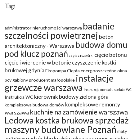
Tagi
badanie
administrator nieruchomości warszawa
szczelności powietrznej
beton
budowa domu
architektoniczny - Warszawa
pod klucz poznań
cięcie betonu
cegła z rozbiórki
cięcie i wiercenie w betonie
czyszczenie kostki
brukowej gdynia
Ekopompa Ciepła
energooszczędne okna
instalacje
pcv
gabiony producent małopolskie
grzewcze warszawa
Instrukcja montażu stelaża WC
kierownik budowy zielona góra
Instrukcja WC
kompleksowe remonty
kompleksowa budowa domów
kuchnie na zamówienie warszawa
warszawa
Ledowa kostka brukowa sprzedaż
maszyny budowlane Poznań
maty
nadzór bhp kraków
okna energooszczędne
wejściowe