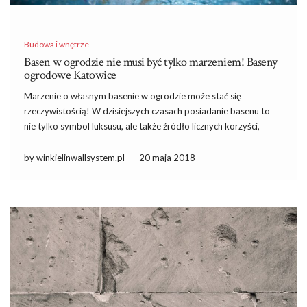
Budowa i wnętrze
Basen w ogrodzie nie musi być tylko marzeniem! Baseny
ogrodowe Katowice
Marzenie o własnym basenie w ogrodzie może stać się
rzeczywistością! W dzisiejszych czasach posiadanie basenu to
nie tylko symbol luksusu, ale także źródło licznych korzyści,
takich jak relaks, aktywność fizyczna oraz wspólne chwile z
bliskimi. Dla mieszkańców Katowic dostępne są różnorodne
by winkielinwallsystem.pl
-
20 maja 2018
opcje, które mogą zaspokoić […]