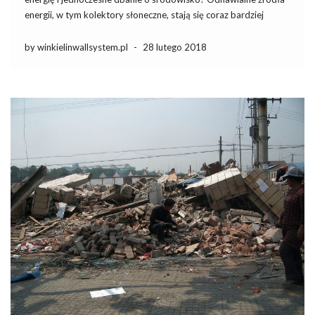
energii, w tym kolektory słoneczne, stają się coraz bardziej
popularnym rozwiązaniem w polskich domach. Dzięki nim nie
tylko zyskujesz oszczędności, ale także przyczyniasz się do
by winkielinwallsystem.pl
-
28 lutego 2018
redukcji emisji dwutlenku węgla. […]