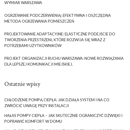
WYMIAR WARSZAWA
OGRZEWANIE PODCZERWIENIĄ: EFEKTYWNA I OSZCZĘDNA
METODA OGRZEWANIA POMIESZCZEŃ
PROJEKTOWANIE ADAPTACYJNE: ELASTYCZNE PODEJŚCIE DO
TWORZENIA PRZESTRZENI, KTÓRE ROZWIJA SIĘ WRAZ Z
POTRZEBAMI UŻYTKOWNIKÓW
PROJEKT ORGANIZACJI RUCHU WARSZAWA: NOWE ROZWIĄZANIA
DLA LEPSZEJ KOMUNIKACJI MIEJSKIEJ.
Ostatnie wpisy
CHŁODZENIE POMPĄ CIEPŁA: JAK DZIAŁA SYSTEM I NA CO
ZWRÓCIĆ UWAGĘ PRZY INSTALACJI
HAŁAS POMPY CIEPŁA – JAK SKUTECZNIE OGRANICZYĆ DŹWIĘKI I
POPRAWIĆ KOMFORT W DOMU