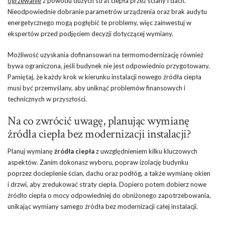
ogrzewanie
z powodu dużych strat ciepła przez ściany i dach.
Nieodpowiednie dobranie parametrów urządzenia oraz brak audytu
energetycznego mogą pogłębić te problemy, więc zainwestuj w
ekspertów przed podjęciem decyzji dotyczącej wymiany.
Możliwość uzyskania dofinansowań na termomodernizację również
bywa ograniczona, jeśli budynek nie jest odpowiednio przygotowany.
Pamiętaj, że każdy krok w kierunku instalacji nowego źródła ciepła
musi być przemyślany, aby uniknąć problemów finansowych i
technicznych w przyszłości.
Na co zwrócić uwagę, planując wymianę
źródła ciepła bez modernizacji instalacji?
Planuj wymianę
źródła ciepła
z uwzględnieniem kilku kluczowych
aspektów. Zanim dokonasz wyboru, popraw izolację budynku
poprzez docieplenie ścian, dachu oraz podłóg, a także wymianę okien
i drzwi, aby zredukować straty ciepła. Dopiero potem dobierz nowe
źródło ciepła o mocy odpowiedniej do obniżonego zapotrzebowania,
unikając wymiany samego źródła bez modernizacji całej instalacji.