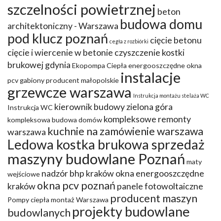
szczelności powietrznej
beton
budowa domu
architektoniczny - Warszawa
pod klucz poznań
cięcie betonu
cegła z rozbiórki
cięcie i wiercenie w betonie
czyszczenie kostki
brukowej gdynia
Ekopompa Ciepła
energooszczędne okna
instalacje
pcv
gabiony producent małopolskie
grzewcze warszawa
Instrukcja montażu stelaża WC
kierownik budowy zielona góra
Instrukcja WC
kompleksowe remonty
kompleksowa budowa domów
kuchnie na zamówienie warszawa
warszawa
Ledowa kostka brukowa sprzedaż
maszyny budowlane Poznań
maty
nadzór bhp kraków
okna energooszczędne
wejściowe
okna pcv poznań
kraków
panele fotowoltaiczne
producent maszyn
Pompy ciepła montaż Warszawa
projekty budowlane
budowlanych