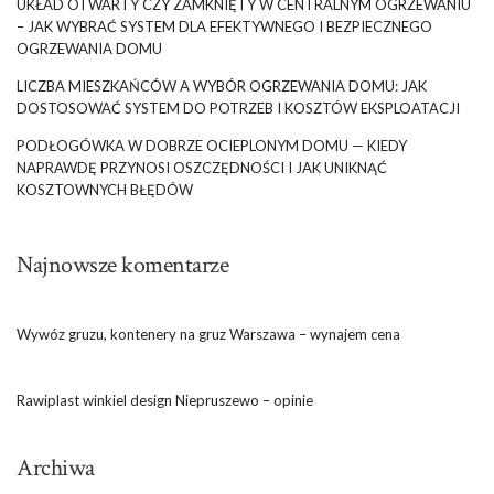
UKŁAD OTWARTY CZY ZAMKNIĘTY W CENTRALNYM OGRZEWANIU
– JAK WYBRAĆ SYSTEM DLA EFEKTYWNEGO I BEZPIECZNEGO
OGRZEWANIA DOMU
LICZBA MIESZKAŃCÓW A WYBÓR OGRZEWANIA DOMU: JAK
DOSTOSOWAĆ SYSTEM DO POTRZEB I KOSZTÓW EKSPLOATACJI
PODŁOGÓWKA W DOBRZE OCIEPLONYM DOMU — KIEDY
NAPRAWDĘ PRZYNOSI OSZCZĘDNOŚCI I JAK UNIKNĄĆ
KOSZTOWNYCH BŁĘDÓW
Najnowsze komentarze
Wywóz gruzu, kontenery na gruz Warszawa – wynajem cena
Rawiplast winkiel design Niepruszewo – opinie
Archiwa