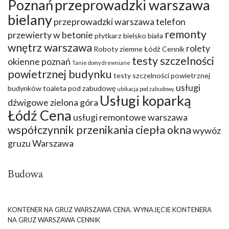
Poznań
przeprowadzki warszawa
bielany
przeprowadzki warszawa telefon
remonty
przewierty w betonie
płytkarz bielsko biała
wnętrz warszawa
rolety
Roboty ziemne Łódź Cennik
testy szczelności
okienne poznań
Tanie domy drewniane
powietrznej budynku
testy szczelności powietrznej
usługi
budynków
toaleta pod zabudowę
ubikacja pod zabudowę
Usługi koparką
dźwigowe zielona góra
Łódź Cena
usługi remontowe warszawa
współczynnik przenikania ciepła okna
wywóz
gruzu Warszawa
Budowa
KONTENER NA GRUZ WARSZAWA CENA. WYNAJĘCIE KONTENERA
NA GRUZ WARSZAWA CENNIK