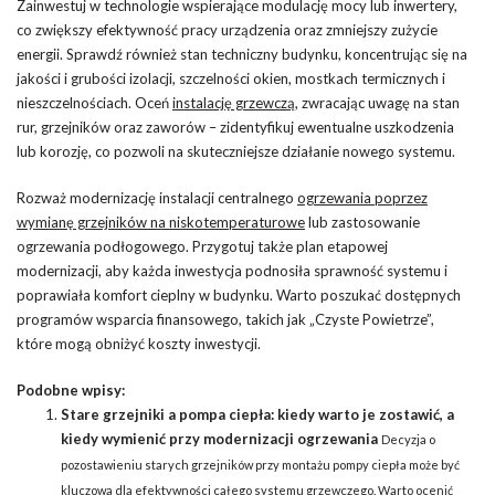
Zainwestuj w technologie wspierające modulację mocy lub inwertery,
co zwiększy efektywność pracy urządzenia oraz zmniejszy zużycie
energii. Sprawdź również stan techniczny budynku, koncentrując się na
jakości i grubości izolacji, szczelności okien, mostkach termicznych i
nieszczelnościach. Oceń
instalację grzewczą
, zwracając uwagę na stan
rur, grzejników oraz zaworów – zidentyfikuj ewentualne uszkodzenia
lub korozję, co pozwoli na skuteczniejsze działanie nowego systemu.
Rozważ modernizację instalacji centralnego
ogrzewania poprzez
wymianę grzejników na niskotemperaturowe
lub zastosowanie
ogrzewania podłogowego. Przygotuj także plan etapowej
modernizacji, aby każda inwestycja podnosiła sprawność systemu i
poprawiała komfort cieplny w budynku. Warto poszukać dostępnych
programów wsparcia finansowego, takich jak „Czyste Powietrze”,
które mogą obniżyć koszty inwestycji.
Podobne wpisy:
Stare grzejniki a pompa ciepła: kiedy warto je zostawić, a
kiedy wymienić przy modernizacji ogrzewania
Decyzja o
pozostawieniu starych grzejników przy montażu pompy ciepła może być
kluczowa dla efektywności całego systemu grzewczego. Warto ocenić