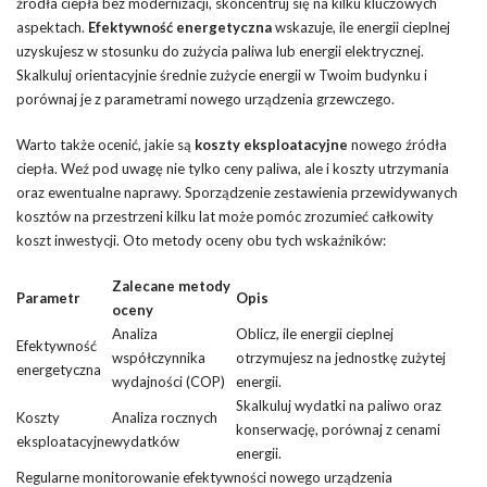
źródła ciepła bez modernizacji, skoncentruj się na kilku kluczowych
aspektach.
Efektywność energetyczna
wskazuje, ile energii cieplnej
uzyskujesz w stosunku do zużycia paliwa lub energii elektrycznej.
Skalkuluj orientacyjnie średnie zużycie energii w Twoim budynku i
porównaj je z parametrami nowego urządzenia grzewczego.
Warto także ocenić, jakie są
koszty eksploatacyjne
nowego źródła
ciepła. Weź pod uwagę nie tylko ceny paliwa, ale i koszty utrzymania
oraz ewentualne naprawy. Sporządzenie zestawienia przewidywanych
kosztów na przestrzeni kilku lat może pomóc zrozumieć całkowity
koszt inwestycji. Oto metody oceny obu tych wskaźników:
Zalecane metody
Parametr
Opis
oceny
Analiza
Oblicz, ile energii cieplnej
Efektywność
współczynnika
otrzymujesz na jednostkę zużytej
energetyczna
wydajności (COP)
energii.
Skalkuluj wydatki na paliwo oraz
Koszty
Analiza rocznych
konserwację, porównaj z cenami
eksploatacyjne
wydatków
energii.
Regularne monitorowanie efektywności nowego urządzenia