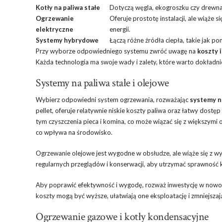
Kotły na paliwa stałe
Dotyczą węgla, ekogroszku czy drewna
Ogrzewanie
Oferuje prostotę instalacji, ale wiąże
elektryczne
energii.
Systemy hybrydowe
Łączą różne źródła ciepła, takie jak p
Przy wyborze odpowiedniego systemu zwróć uwagę na
koszty 
Każda technologia ma swoje wady i zalety, które warto dokładni
Systemy na paliwa stałe i olejowe
Wybierz odpowiedni system ogrzewania, rozważając
systemy na
pellet, oferuje relatywnie niskie koszty paliwa oraz łatwy dos
tym czyszczenia pieca i komina, co może wiązać się z większymi
co wpływa na środowisko.
Ogrzewanie olejowe jest wygodne w obsłudze, ale wiąże się z wys
regularnych przeglądów i konserwacji, aby utrzymać sprawność k
Aby poprawić efektywność i wygodę, rozważ inwestycję w nowo
koszty mogą być wyższe, ułatwiają one eksploatację i zmniejszaj
Ogrzewanie gazowe i kotły kondensacyjne