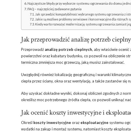
Najczęstsze błędy przy wyborze systemu ogrzewania do domu jed
FAQ – najczęściej zadawane pytania
Jak sprawdzić kompatybilność wybranego systemu ogrzewania z istn
Jakie są możliwe problemy serwisowe i konserwacyjne dla różnych 
Kiedy warto rozważyć modernizację systemu ogrzewania zamiast jeg
Jak przeprowadzić analizę potrzeb ciepl
Przeprowadź
analizę potrzeb cieplnych
, aby właściwie oceni
powierzchni oraz kubatury budynku, co pozwoli na obliczenie stra
termiczna zmniejsza moc grzewczą, jaką musisz zainstalować.
Uwzględnij również lokalizację geograficzną i warunki klimatycz
ciepła przez ściany, okna oraz wentylację, a także zastanów si
Aby uzyskać dokładne wyniki, dokonaj obliczeń zgodnych z nor
określisz moc potrzebnego źródła ciepła, co pozwoli uniknąć n
Jak ocenić koszty inwestycyjne i eksploa
Określ
koszty inwestycyjne
oraz
eksploatacyjne
systemu ogrz
wydatki na zakup i montaż systemu, natomiast koszty eksploata