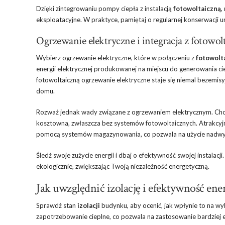
Dzięki zintegrowaniu pompy ciepła z instalacją
fotowoltaiczną
,
eksploatacyjne. W praktyce, pamiętaj o regularnej konserwacji 
Ogrzewanie elektryczne i integracja z fotowol
Wybierz ogrzewanie elektryczne, które w połączeniu z
fotowolt
energii elektrycznej produkowanej na miejscu do generowania ciep
fotowoltaiczną ogrzewanie elektryczne staje się niemal bezemisy
domu.
Rozważ jednak wady związane z ogrzewaniem elektrycznym. Choć j
kosztowna, zwłaszcza bez systemów fotowoltaicznych. Atrakcyjn
pomocą systemów magazynowania, co pozwala na użycie nadwyżek 
Śledź swoje zużycie energii i dbaj o efektywność swojej instalacj
ekologicznie, zwiększając Twoją niezależność energetyczną.
Jak uwzględnić izolację i efektywność en
Sprawdź stan
izolacji
budynku, aby ocenić, jak wpłynie to na w
zapotrzebowanie cieplne, co pozwala na zastosowanie bardziej