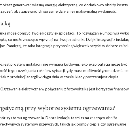
 możesz generować własną energię elektryczną, co dodatkowo obniży koszty
urządzeń, aby zapewnić ich sprawne działanie i maksymalną wydajność.
taiką
aiką
może obniżyć Twoje koszty eksploatacji. To rozwiązanie umożliwia wyko
ła, co może znacząco wpłynąć na Twoje rachunki. Dzięki integracji z instalac
jne. Pamiętaj, że taka integracja przynosi największe korzyści w dobrze zai
est proste w instalacji i nie wymaga kotłowni, jego eksploatacja może być
ość tego rozwiązania rośnie w sytuacji, gdy masz możliwość gromadzenia ene
z produkcji energii w ciągu dnia w czasie, kiedy potrzebujesz ciepła.
i. Ogrzewanie elektryczne w połączeniu z fotowoltaiką jest korzystne finansow
ergetyczną przy wyborze systemu ogrzewania?
ybór
systemu ogrzewania
. Dobra izolacja
termiczna
znacząco obniża
 efektywnych systemów grzewczych, takich jak pompy ciepła czy ogrzewanie