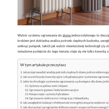
Wybór systemu ogrzewania do
domu
jednorodzinnego to decyzj
krokiem jest dokładna analiza potrzeb cieplnych budynku, uwzglę
uniknąć pułapek, takich jak wybór niewłaściwej technologii czy 
świadome podejście do tego tematu staje się nie tylko kwestią o
W tym artykule przeczytasz
Jak przeprowadzić analizę potrzeb cieplnych domu jednorodzinnego
Jak ocenić koszty inwestycyjne i eksploatacyjne systemów ogrzewa
Jakie technologie systemów ogrzewania są dostępne dla domu jed
Systemy na paliwa stałe i olejowe
Ogrzewanie gazowe i kotły kondensacyjne
Pompy ciepła i systemy hybrydowe
Ogrzewanie elektryczne i integracja z fotowoltaiką
Jak uwzględnić izolację i efektywność energetyczną przy wyborze 
Jak skorzystać z programów dofinansowań i wsparcia finansowego?