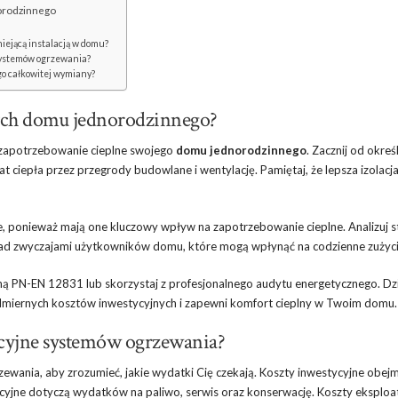
norodzinnego
iejącą instalacją w domu?
systemów ogrzewania?
o całkowitej wymiany?
nych domu jednorodzinnego?
ć zapotrzebowanie cieplne swojego
domu jednorodzinnego
. Zacznij od okreś
t ciepła przez przegrody budowlane i wentylację. Pamiętaj, że lepsza izolacj
ne, ponieważ mają one kluczowy wpływ na zapotrzebowanie cieplne. Analizuj s
ę nad zwyczajami użytkowników domu, które mogą wpłynąć na codzienne zużycie
mą PN-EN 12831 lub skorzystaj z profesjonalnego audytu energetycznego. Dz
admiernych kosztów inwestycyjnych i zapewni komfort cieplny w Twoim domu.
tacyjne systemów ogrzewania?
ewania, aby zrozumieć, jakie wydatki Cię czekają. Koszty inwestycyjne obej
cyjne dotyczą wydatków na paliwo, serwis oraz konserwację. Koszty eksploat