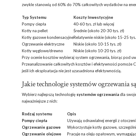
zwykle stanowią od 60% do 70% całkowitych wydatków na ene
Typ Systemu
Koszty Inwestycyjne
Pompy ciepła
40-60 tys. zł lub więcej
Kotły na pellet
Średnie (około 20-30 tys. zł)
Kotły gazowe kondensacyjne
Relatywnie niskie (około 15-25 tys. 
Ogrzewanie elektryczne
Niskie (około 10-15 tys. zł)
Kotły węglowe/drewno
Niskie (około 10-20 tys. zł)
Przy ocenie kosztów wybieraj system ogrzewania, biorąc pod u
Przeanalizowanie całkowitych kosztów i efektywności pomoże C
jeśli ich eksploatacja nie jest uzasadniona efektywnością.
Jakie technologie systemów ogrzewania s
Wybierz najlepszą technologię
systemów ogrzewania
dla swoj
najważniejsze z nich:
Rodzaj systemu
Opis
Pompy ciepła
Używają odnawialnej energii z otoczeni
Ogrzewanie gazowe
Wykorzystuje kotły gazowe, szczególni
Ogrzewanie olejowe
Pracuje na oleju opałowym, wymagając