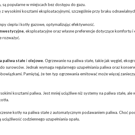
, są popularne w miejscach bez dostępu do gazu.
 się z wysokimi kosztami eksploatacyjnymi, szczególnie przy braku odnawialnyc
ompy ciepła i kotły gazowe, optymalizując efektywność.
inwestycyjne
, eksploatacyjne oraz własne preferencje dotyczące komfortu i e
e rozważyć.
 paliwa stałe
i
olejowe
. Ogrzewanie na paliwa stałe, takie jak węgiel, ekogr
tęp do surowców. Jednak wymaga regularnego uzupełniania paliwa oraz konserw
 obowiązkami. Pamiętaj, że ten typ ogrzewania emitować może więcej zanieczy
okimi kosztami paliwa. Jest mniej uciążliwe niż systemy na paliwa stałe, al
otła.
czesne kotły na paliwa stałe z automatycznym podawaniem paliwa. Choć p
ą uciążliwość codziennego uzupełniania opału.