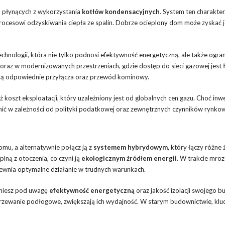
ch płynących z wykorzystania
kotłów kondensacyjnych
. System ten charakter
 procesowi odzyskiwania ciepła ze spalin. Dobrze ocieplony dom może zyskać 
echnologii, która nie tylko podnosi efektywność energetyczną, ale także ogra
raz w modernizowanych przestrzeniach, gdzie dostęp do sieci gazowej jest 
 są odpowiednie przyłącza oraz przewód kominowy.
oszt eksploatacji, który uzależniony jest od globalnych cen gazu. Choć inw
żnić w zależności od polityki podatkowej oraz zewnętrznych czynników rynko
mu, a alternatywnie połącz ją z
systemem hybrydowym
, który łączy różne 
plną z otoczenia, co czyni ją
ekologicznym źródłem energii
. W trakcie mro
ewnia optymalne działanie w trudnych warunkach.
źmiesz pod uwagę
efektywność energetyczną
oraz jakość izolacji swojego b
rzewanie podłogowe, zwiększają ich wydajność. W starym budownictwie, kl