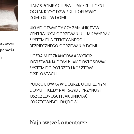
HAŁAS POMPY CIEPŁA – JAK SKUTECZNIE
OGRANICZYĆ DŹWIĘKI I POPRAWIĆ
KOMFORT W DOMU
UKŁAD OTWARTY CZY ZAMKNIĘTY W
CENTRALNYM OGRZEWANIU – JAK WYBRAĆ
SYSTEM DLA EFEKTYWNEGO I
Kluczowym
BEZPIECZNEGO OGRZEWANIA DOMU
ów pomoże
LICZBA MIESZKAŃCÓW A WYBÓR
h,
OGRZEWANIA DOMU: JAK DOSTOSOWAĆ
SYSTEM DO POTRZEB I KOSZTÓW
EKSPLOATACJI
PODŁOGÓWKA W DOBRZE OCIEPLONYM
DOMU — KIEDY NAPRAWDĘ PRZYNOSI
OSZCZĘDNOŚCI I JAK UNIKNĄĆ
KOSZTOWNYCH BŁĘDÓW
Najnowsze komentarze