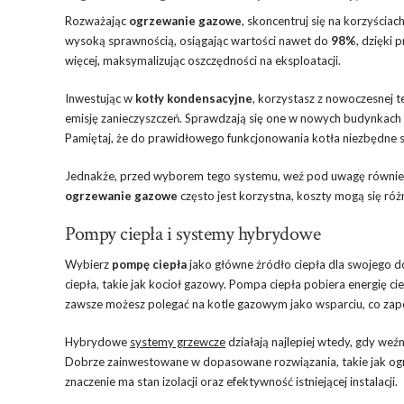
Rozważając
ogrzewanie gazowe
, skoncentruj się na korzyścia
wysoką sprawnością, osiągając wartości nawet do
98%
, dzięki
więcej, maksymalizując oszczędności na eksploatacji.
Inwestując w
kotły kondensacyjne
, korzystasz z nowoczesnej t
emisję zanieczyszczeń. Sprawdzają się one w nowych budynkach o
Pamiętaj, że do prawidłowego funkcjonowania kotła niezbędne
Jednakże, przed wyborem tego systemu, weź pod uwagę również k
ogrzewanie gazowe
często jest korzystna, koszty mogą się ró
Pompy ciepła i systemy hybrydowe
Wybierz
pompę ciepła
jako główne źródło ciepła dla swojego do
ciepła, takie jak kocioł gazowy. Pompa ciepła pobiera energię cie
zawsze możesz polegać na kotle gazowym jako wsparciu, co zap
Hybrydowe
systemy grzewcze
działają najlepiej wtedy, gdy we
Dobrze zainwestowane w dopasowane rozwiązania, takie jak og
znaczenie ma stan izolacji oraz efektywność istniejącej instalacji.