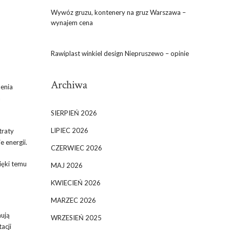
Wywóz gruzu, kontenery na gruz Warszawa –
wynajem cena
Rawiplast winkiel design Niepruszewo – opinie
Archiwa
lenia
a
SIERPIEŃ 2026
LIPIEC 2026
traty
 energii.
CZERWIEC 2026
ięki temu
MAJ 2026
KWIECIEŃ 2026
MARZEC 2026
mują
WRZESIEŃ 2025
acji