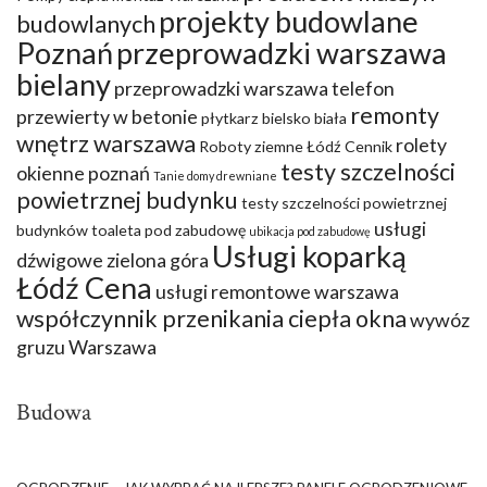
projekty budowlane
budowlanych
Poznań
przeprowadzki warszawa
bielany
przeprowadzki warszawa telefon
remonty
przewierty w betonie
płytkarz bielsko biała
wnętrz warszawa
rolety
Roboty ziemne Łódź Cennik
testy szczelności
okienne poznań
Tanie domy drewniane
powietrznej budynku
testy szczelności powietrznej
usługi
budynków
toaleta pod zabudowę
ubikacja pod zabudowę
Usługi koparką
dźwigowe zielona góra
Łódź Cena
usługi remontowe warszawa
współczynnik przenikania ciepła okna
wywóz
gruzu Warszawa
Budowa