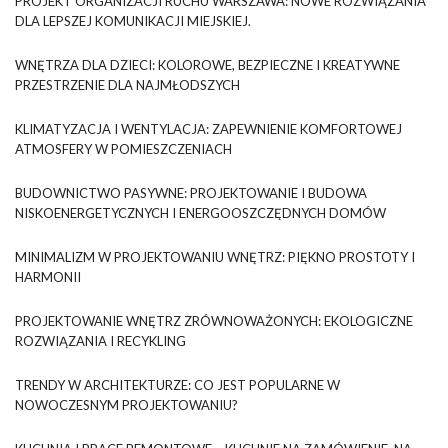
PROJEKT ORGANIZACJI RUCHU WARSZAWA: NOWE ROZWIĄZANIA
DLA LEPSZEJ KOMUNIKACJI MIEJSKIEJ.
WNĘTRZA DLA DZIECI: KOLOROWE, BEZPIECZNE I KREATYWNE
PRZESTRZENIE DLA NAJMŁODSZYCH
KLIMATYZACJA I WENTYLACJA: ZAPEWNIENIE KOMFORTOWEJ
ATMOSFERY W POMIESZCZENIACH
BUDOWNICTWO PASYWNE: PROJEKTOWANIE I BUDOWA
NISKOENERGETYCZNYCH I ENERGOOSZCZĘDNYCH DOMÓW
MINIMALIZM W PROJEKTOWANIU WNĘTRZ: PIĘKNO PROSTOTY I
HARMONII
PROJEKTOWANIE WNĘTRZ ZRÓWNOWAŻONYCH: EKOLOGICZNE
ROZWIĄZANIA I RECYKLING
TRENDY W ARCHITEKTURZE: CO JEST POPULARNE W
NOWOCZESNYM PROJEKTOWANIU?