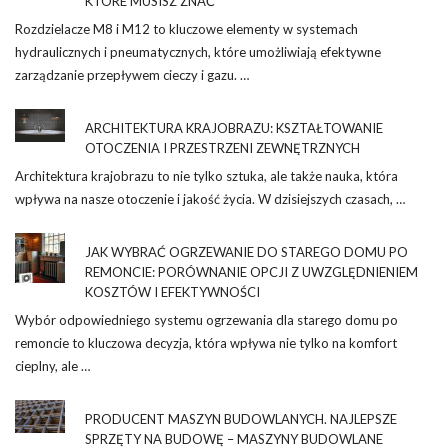
KTÓRE MUSISZ ZNAĆ
Rozdzielacze M8 i M12 to kluczowe elementy w systemach
hydraulicznych i pneumatycznych, które umożliwiają efektywne
zarządzanie przepływem cieczy i gazu. …
ARCHITEKTURA KRAJOBRAZU: KSZTAŁTOWANIE
OTOCZENIA I PRZESTRZENI ZEWNĘTRZNYCH
Architektura krajobrazu to nie tylko sztuka, ale także nauka, która
wpływa na nasze otoczenie i jakość życia. W dzisiejszych czasach, …
JAK WYBRAĆ OGRZEWANIE DO STAREGO DOMU PO
REMONCIE: PORÓWNANIE OPCJI Z UWZGLĘDNIENIEM
KOSZTÓW I EFEKTYWNOŚCI
Wybór odpowiedniego systemu ogrzewania dla starego domu po
remoncie to kluczowa decyzja, która wpływa nie tylko na komfort
cieplny, ale …
PRODUCENT MASZYN BUDOWLANYCH. NAJLEPSZE
SPRZĘTY NA BUDOWĘ – MASZYNY BUDOWLANE