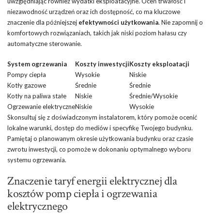
uwzględniając również wydatki eksploatacyjne. Oceń trwałość i
niezawodność urządzeń oraz ich dostępność, co ma kluczowe
znaczenie dla późniejszej
efektywności użytkowania
. Nie zapomnij o
komfortowych rozwiązaniach, takich jak niski poziom hałasu czy
automatyczne sterowanie.
System ogrzewania
Koszty inwestycji
Koszty eksploatacji
Pompy ciepła
Wysokie
Niskie
Kotły gazowe
Średnie
Średnie
Kotły na paliwa stałe
Niskie
Średnie/Wysokie
Ogrzewanie elektryczne
Niskie
Wysokie
Skonsultuj się z doświadczonym instalatorem, który pomoże ocenić
lokalne warunki, dostęp do mediów i specyfikę Twojego budynku.
Pamiętaj o planowanym okresie użytkowania budynku oraz czasie
zwrotu inwestycji, co pomoże w dokonaniu optymalnego wyboru
systemu ogrzewania.
Znaczenie taryf energii elektrycznej dla
kosztów pomp ciepła i ogrzewania
elektrycznego