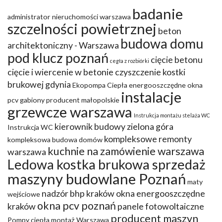
badanie
administrator nieruchomości warszawa
szczelności powietrznej
beton
budowa domu
architektoniczny - Warszawa
pod klucz poznań
cięcie betonu
cegła z rozbiórki
cięcie i wiercenie w betonie
czyszczenie kostki
brukowej gdynia
Ekopompa Ciepła
energooszczędne okna
instalacje
pcv
gabiony producent małopolskie
grzewcze warszawa
Instrukcja montażu stelaża WC
kierownik budowy zielona góra
Instrukcja WC
kompleksowe remonty
kompleksowa budowa domów
kuchnie na zamówienie warszawa
warszawa
Ledowa kostka brukowa sprzedaż
maszyny budowlane Poznań
maty
nadzór bhp kraków
okna energooszczędne
wejściowe
okna pcv poznań
kraków
panele fotowoltaiczne
producent maszyn
Pompy ciepła montaż Warszawa