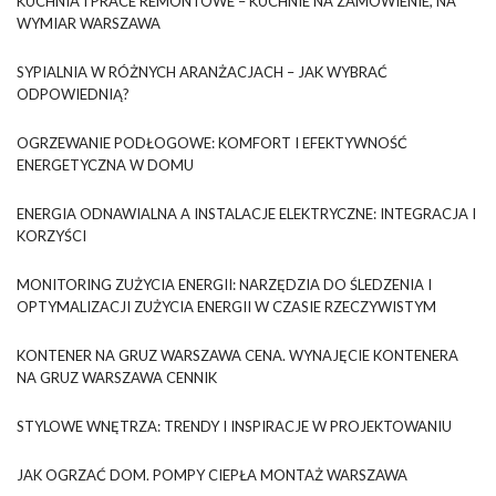
KUCHNIA I PRACE REMONTOWE – KUCHNIE NA ZAMÓWIENIE, NA
WYMIAR WARSZAWA
SYPIALNIA W RÓŻNYCH ARANŻACJACH – JAK WYBRAĆ
ODPOWIEDNIĄ?
OGRZEWANIE PODŁOGOWE: KOMFORT I EFEKTYWNOŚĆ
ENERGETYCZNA W DOMU
ENERGIA ODNAWIALNA A INSTALACJE ELEKTRYCZNE: INTEGRACJA I
KORZYŚCI
MONITORING ZUŻYCIA ENERGII: NARZĘDZIA DO ŚLEDZENIA I
OPTYMALIZACJI ZUŻYCIA ENERGII W CZASIE RZECZYWISTYM
KONTENER NA GRUZ WARSZAWA CENA. WYNAJĘCIE KONTENERA
NA GRUZ WARSZAWA CENNIK
STYLOWE WNĘTRZA: TRENDY I INSPIRACJE W PROJEKTOWANIU
JAK OGRZAĆ DOM. POMPY CIEPŁA MONTAŻ WARSZAWA