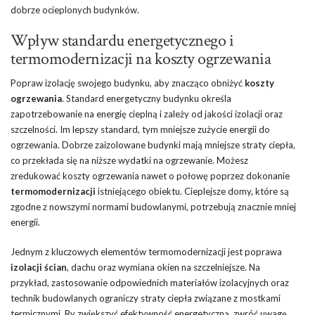
dobrze ocieplonych budynków.
Wpływ standardu energetycznego i
termomodernizacji na koszty ogrzewania
Popraw izolację swojego budynku, aby znacząco obniżyć
koszty
ogrzewania
. Standard energetyczny budynku określa
zapotrzebowanie na energię cieplną i zależy od jakości izolacji oraz
szczelności. Im lepszy standard, tym mniejsze zużycie energii do
ogrzewania. Dobrze zaizolowane budynki mają mniejsze straty ciepła,
co przekłada się na niższe wydatki na ogrzewanie. Możesz
zredukować koszty ogrzewania nawet o połowę poprzez dokonanie
termomodernizacji
istniejącego obiektu. Cieplejsze domy, które są
zgodne z nowszymi normami budowlanymi, potrzebują znacznie mniej
energii.
Jednym z kluczowych elementów termomodernizacji jest poprawa
izolacji ścian
, dachu oraz wymiana okien na szczelniejsze. Na
przykład, zastosowanie odpowiednich materiałów izolacyjnych oraz
technik budowlanych ograniczy straty ciepła związane z mostkami
termicznymi. By zwiększyć efektywność energetyczną, zwróć uwagę