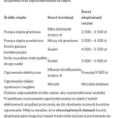
urządzenia oraz zapotrzebowania na ciepło.
Koszt
Źródło ciepła
Koszt instalacji
eksploatacji
roczny
Kilka dziesiątek
Pompa ciepła gruntowa
2 500 – 3 500 zł
tysięcy zł
Pompa ciepła powietrzna
Niższy niż gruntowa
3 000 – 4 500 zł
Kocioł gazowy
Średni
4 000 – 5 500 zł
kondensacyjny
Kotły na paliwa stałe (pellet,
Średni
3 000 – 5 000 zł
ekogroszek)
Kilkaset do kilkunastu
Ogrzewanie elektryczne
Powyżej 9 000 zł
tysięcy zł
Ogrzewanie olejem
Wysoki
Wysokie zmienne
opałowym i węglem
Dobierz odpowiednie źródło ciepła, aby zoptymalizować wydatki.
Prawidłowe oszacowanie zapotrzebowania na ciepło i wybór
efektywnych urządzeń przyczynią się do obniżenia rocznych kosztów
ogrzewania. Miej na uwadze, że w
nieocieplonych domach
koszty
eksploatacyjne mogą być nawet trzykrotnie wyższe w porównaniu do