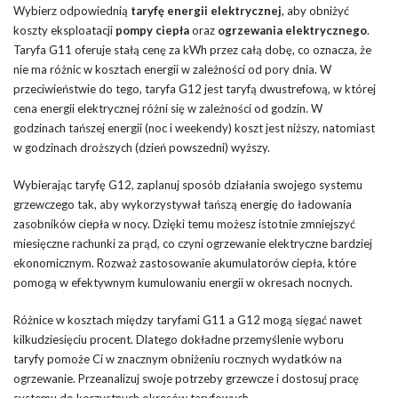
Wybierz odpowiednią
taryfę energii elektrycznej
, aby obniżyć
koszty eksploatacji
pompy ciepła
oraz
ogrzewania elektrycznego
.
Taryfa G11 oferuje stałą cenę za kWh przez całą dobę, co oznacza, że
nie ma różnic w kosztach energii w zależności od pory dnia. W
przeciwieństwie do tego, taryfa G12 jest taryfą dwustrefową, w której
cena energii elektrycznej różni się w zależności od godzin. W
godzinach tańszej energii (noc i weekendy) koszt jest niższy, natomiast
w godzinach droższych (dzień powszedni) wyższy.
Wybierając taryfę G12, zaplanuj sposób działania swojego systemu
grzewczego tak, aby wykorzystywał tańszą energię do ładowania
zasobników ciepła w nocy. Dzięki temu możesz istotnie zmniejszyć
miesięczne rachunki za prąd, co czyni ogrzewanie elektryczne bardziej
ekonomicznym. Rozważ zastosowanie akumulatorów ciepła, które
pomogą w efektywnym kumulowaniu energii w okresach nocnych.
Różnice w kosztach między taryfami G11 a G12 mogą sięgać nawet
kilkudziesięciu procent. Dlatego dokładne przemyślenie wyboru
taryfy pomoże Ci w znacznym obniżeniu rocznych wydatków na
ogrzewanie. Przeanalizuj swoje potrzeby grzewcze i dostosuj pracę