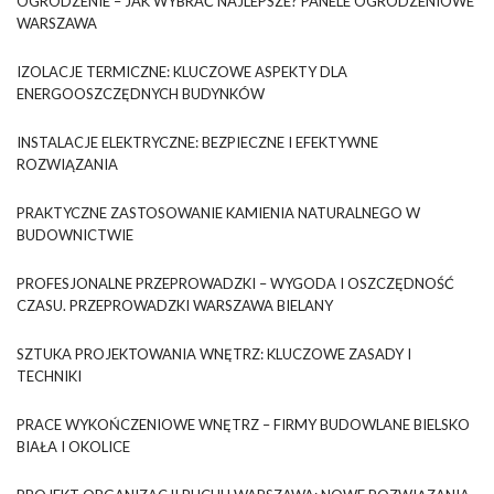
OGRODZENIE – JAK WYBRAĆ NAJLEPSZE? PANELE OGRODZENIOWE
WARSZAWA
IZOLACJE TERMICZNE: KLUCZOWE ASPEKTY DLA
ENERGOOSZCZĘDNYCH BUDYNKÓW
INSTALACJE ELEKTRYCZNE: BEZPIECZNE I EFEKTYWNE
ROZWIĄZANIA
PRAKTYCZNE ZASTOSOWANIE KAMIENIA NATURALNEGO W
BUDOWNICTWIE
PROFESJONALNE PRZEPROWADZKI – WYGODA I OSZCZĘDNOŚĆ
CZASU. PRZEPROWADZKI WARSZAWA BIELANY
SZTUKA PROJEKTOWANIA WNĘTRZ: KLUCZOWE ZASADY I
TECHNIKI
PRACE WYKOŃCZENIOWE WNĘTRZ – FIRMY BUDOWLANE BIELSKO
BIAŁA I OKOLICE