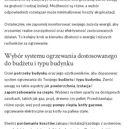
na grubość i rodzaj izolacji. Możliwości są różne, a wybór
odpowiednich rozwiązań może minimalizować koszty eksploatacji.
Ostatecznie, nie zapomnij monitorować swojego zużycia energii, aby
zrozumieć realne oszczędności oraz efektywność zastosowanych
działań. To kolejny krok w kierunku dbałości o energię i niższych
rachunków za ogrzewanie.
Wybór systemu ogrzewania dostosowanego
do budżetu i typu budynku
Oceń
potrzeby budynku
oraz jego użytkowników, aby dopasować
system ogrzewania do Twojego
budżetu
i
typu budynku
. Zwróć
uwagę na takie aspekty jak
powierzchnia
,
izolacja
i
zapotrzebowanie na ciepło
. Wybierz system oparty na dostępnych
zasobach, takich jak gaz, prąd, drewno czy pellet. Przedstawiając
różne opcje, weź pod uwagę
pompy ciepła
,
kotły gazowe
,
ogrzewanie elektryczne oraz kotły na paliwa stałe.
Stwórz
porównanie kosztów
zakupu i instalacji każdego z systemów,