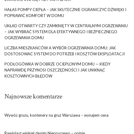
HAŁAS POMPY CIEPŁA – JAK SKUTECZNIE OGRANICZYĆ DŹWIĘKI I
POPRAWIĆ KOMFORT W DOMU
UKŁAD OTWARTY CZY ZAMKNIĘTY W CENTRALNYM OGRZEWANIU
– JAK WYBRAĆ SYSTEM DLA EFEKTYWNEGO I BEZPIECZNEGO
OGRZEWANIA DOMU
LICZBA MIESZKAŃCÓW A WYBÓR OGRZEWANIA DOMU: JAK
DOSTOSOWAĆ SYSTEM DO POTRZEB I KOSZTÓW EKSPLOATACJI
PODŁOGÓWKA W DOBRZE OCIEPLONYM DOMU — KIEDY
NAPRAWDĘ PRZYNOSI OSZCZĘDNOŚCI I JAK UNIKNĄĆ
KOSZTOWNYCH BŁĘDÓW
Najnowsze komentarze
Wywóz gruzu, kontenery na gruz Warszawa – wynajem cena
Rawiplast winkiel design Niepruszewo – opinie