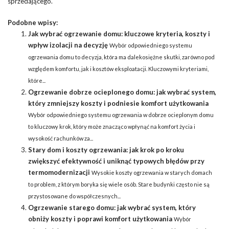
sprzedającego.
Podobne wpisy:
Jak wybrać ogrzewanie domu: kluczowe kryteria, koszty i
wpływ izolacji na decyzję
Wybór odpowiedniego systemu
ogrzewania domu to decyzja, która ma dalekosiężne skutki, zarówno pod
względem komfortu, jak i kosztów eksploatacji. Kluczowymi kryteriami,
które...
Ogrzewanie dobrze ocieplonego domu: jak wybrać system,
który zmniejszy koszty i podniesie komfort użytkowania
Wybór odpowiedniego systemu ogrzewania w dobrze ocieplonym domu
to kluczowy krok, który może znacząco wpłynąć na komfort życia i
wysokość rachunków za...
Stary dom i koszty ogrzewania: jak krok po kroku
zwiększyć efektywność i uniknąć typowych błędów przy
termomodernizacji
Wysokie koszty ogrzewania w starych domach
to problem, z którym boryka się wiele osób. Stare budynki często nie są
przystosowane do współczesnych...
Ogrzewanie starego domu: jak wybrać system, który
obniży koszty i poprawi komfort użytkowania
Wybór