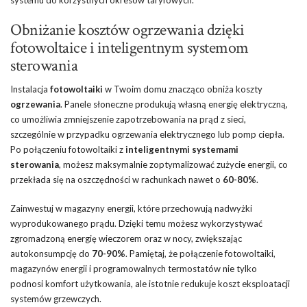
systemu do korzystnych okresów taryfowych.
Obniżanie kosztów ogrzewania dzięki
fotowoltaice i inteligentnym systemom
sterowania
Instalacja
fotowoltaiki
w Twoim domu znacząco obniża koszty
ogrzewania
. Panele słoneczne produkują własną energię elektryczną,
co umożliwia zmniejszenie zapotrzebowania na prąd z sieci,
szczególnie w przypadku ogrzewania elektrycznego lub pomp ciepła.
Po połączeniu fotowoltaiki z
inteligentnymi systemami
sterowania
, możesz maksymalnie zoptymalizować zużycie energii, co
przekłada się na oszczędności w rachunkach nawet o
60-80%
.
Zainwestuj w magazyny energii, które przechowują nadwyżki
wyprodukowanego prądu. Dzięki temu możesz wykorzystywać
zgromadzoną energię wieczorem oraz w nocy, zwiększając
autokonsumpcję do
70-90%
. Pamiętaj, że połączenie fotowoltaiki,
magazynów energii i programowalnych termostatów nie tylko
podnosi komfort użytkowania, ale istotnie redukuje koszt eksploatacji
systemów grzewczych.