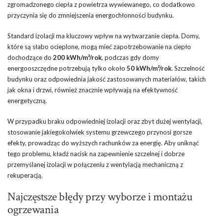
zgromadzonego ciepła z powietrza wywiewanego, co dodatkowo
przyczynia się do zmniejszenia energochłonności budynku.
Standard izolacji ma kluczowy wpływ na wytwarzanie ciepła. Domy,
które są słabo ocieplone, mogą mieć zapotrzebowanie na ciepło
dochodzące do
200 kWh/m²/rok
, podczas gdy domy
energooszczędne potrzebują tylko około
50 kWh/m²/rok
. Szczelność
budynku oraz odpowiednia jakość zastosowanych materiałów, takich
jak okna i drzwi, również znacznie wpływają na efektywność
energetyczną.
W przypadku braku odpowiedniej izolacji oraz zbyt dużej wentylacji,
stosowanie jakiegokolwiek systemu grzewczego przynosi gorsze
efekty, prowadząc do wyższych rachunków za energię. Aby uniknąć
tego problemu, kładź nacisk na zapewnienie szczelnej i dobrze
przemyślanej izolacji w połączeniu z wentylacją mechaniczną z
rekuperacją.
Najczęstsze błędy przy wyborze i montażu
ogrzewania