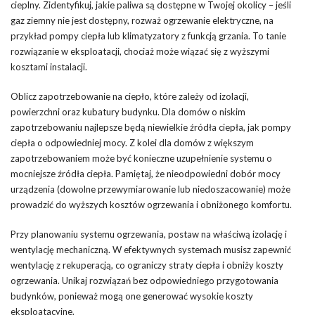
cieplny. Zidentyfikuj, jakie paliwa są dostępne w Twojej okolicy – jeśli
gaz ziemny nie jest dostępny, rozważ ogrzewanie elektryczne, na
przykład pompy ciepła lub klimatyzatory z funkcją grzania. To tanie
rozwiązanie w eksploatacji, chociaż może wiązać się z wyższymi
kosztami instalacji.
Oblicz zapotrzebowanie na ciepło, które zależy od izolacji,
powierzchni oraz kubatury budynku. Dla domów o niskim
zapotrzebowaniu najlepsze będą niewielkie źródła ciepła, jak pompy
ciepła o odpowiedniej mocy. Z kolei dla domów z większym
zapotrzebowaniem może być konieczne uzupełnienie systemu o
mocniejsze źródła ciepła. Pamiętaj, że nieodpowiedni dobór mocy
urządzenia (dowolne przewymiarowanie lub niedoszacowanie) może
prowadzić do wyższych kosztów ogrzewania i obniżonego komfortu.
Przy planowaniu systemu ogrzewania, postaw na właściwą izolację i
wentylację mechaniczną. W efektywnych systemach musisz zapewnić
wentylację z rekuperacją, co ograniczy straty ciepła i obniży koszty
ogrzewania. Unikaj rozwiązań bez odpowiedniego przygotowania
budynków, ponieważ mogą one generować wysokie koszty
eksploatacyjne.