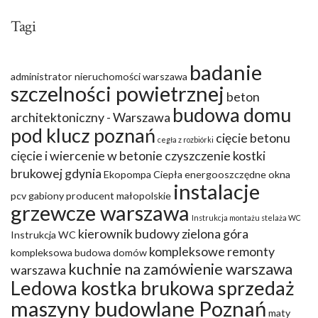
Tagi
badanie
administrator nieruchomości warszawa
szczelności powietrznej
beton
budowa domu
architektoniczny - Warszawa
pod klucz poznań
cięcie betonu
cegła z rozbiórki
cięcie i wiercenie w betonie
czyszczenie kostki
brukowej gdynia
Ekopompa Ciepła
energooszczędne okna
instalacje
pcv
gabiony producent małopolskie
grzewcze warszawa
Instrukcja montażu stelaża WC
kierownik budowy zielona góra
Instrukcja WC
kompleksowe remonty
kompleksowa budowa domów
kuchnie na zamówienie warszawa
warszawa
Ledowa kostka brukowa sprzedaż
maszyny budowlane Poznań
maty