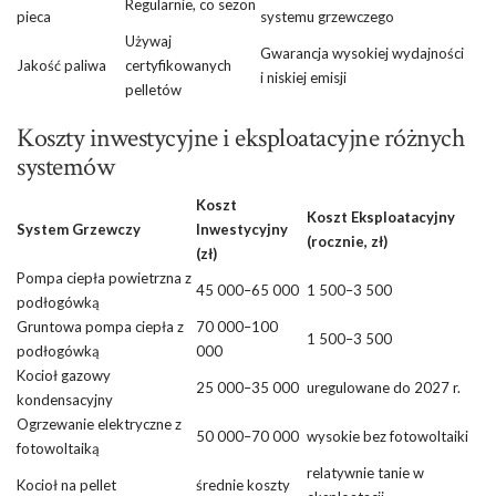
Regularnie, co sezon
pieca
systemu grzewczego
Używaj
Gwarancja wysokiej wydajności
Jakość paliwa
certyfikowanych
i niskiej emisji
pelletów
Koszty inwestycyjne i eksploatacyjne różnych
systemów
Koszt
Koszt Eksploatacyjny
System Grzewczy
Inwestycyjny
(rocznie, zł)
(zł)
Pompa ciepła powietrzna z
45 000–65 000
1 500–3 500
podłogówką
Gruntowa pompa ciepła z
70 000–100
1 500–3 500
podłogówką
000
Kocioł gazowy
25 000–35 000
uregulowane do 2027 r.
kondensacyjny
Ogrzewanie elektryczne z
50 000–70 000
wysokie bez fotowoltaiki
fotowoltaiką
relatywnie tanie w
Kocioł na pellet
średnie koszty