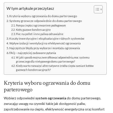
W tym artykule przeczytasz
Kryteria wyboru ogrzewania do domu parterowego
Systemy grzewcze odpowiednie do domu parterowego
Pompa ciepła z ogrzewaniem podłogowym
Kotły gazowe kondensacyjne
Piec na pellet i inne paliwa odnawialne
Koszty inwestycyjne i eksploatacyjne różnych systemów
Wpływ izolacji i wentylacji na efektywność ogrzewania
Najczęstsze błędy przy wyborze i montażu ogrzewania
FAQ – najczęściej zadawane pytania
W jaki sposób można zweryfikować odpowiednią moc systemu
grzewczego dla nietypowego domu parterowego?
Kiedy warto rozważyć alternatywne źródła ciepła zamiast kotłów
gazowych kondensacyjnych?
Kryteria wyboru ogrzewania do domu
parterowego
Wybierz odpowiedni
system ogrzewania
do domu parterowego,
zwracając uwagę na czynniki takie jak dostępność paliw,
zapotrzebowanie na ciepło, efektywność energetyczna oraz komfort