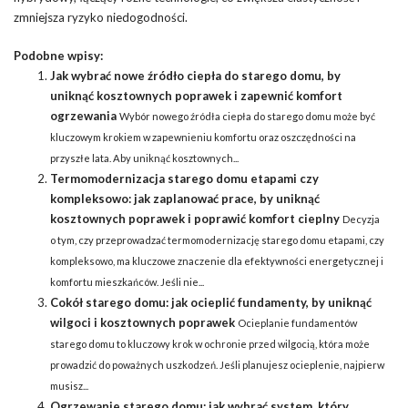
zmniejsza ryzyko niedogodności.
Podobne wpisy:
Jak wybrać nowe źródło ciepła do starego domu, by
uniknąć kosztownych poprawek i zapewnić komfort
ogrzewania
Wybór nowego źródła ciepła do starego domu może być
kluczowym krokiem w zapewnieniu komfortu oraz oszczędności na
przyszłe lata. Aby uniknąć kosztownych...
Termomodernizacja starego domu etapami czy
kompleksowo: jak zaplanować prace, by uniknąć
kosztownych poprawek i poprawić komfort cieplny
Decyzja
o tym, czy przeprowadzać termomodernizację starego domu etapami, czy
kompleksowo, ma kluczowe znaczenie dla efektywności energetycznej i
komfortu mieszkańców. Jeśli nie...
Cokół starego domu: jak ocieplić fundamenty, by uniknąć
wilgoci i kosztownych poprawek
Ocieplanie fundamentów
starego domu to kluczowy krok w ochronie przed wilgocią, która może
prowadzić do poważnych uszkodzeń. Jeśli planujesz ocieplenie, najpierw
musisz...
Ogrzewanie starego domu: jak wybrać system, który