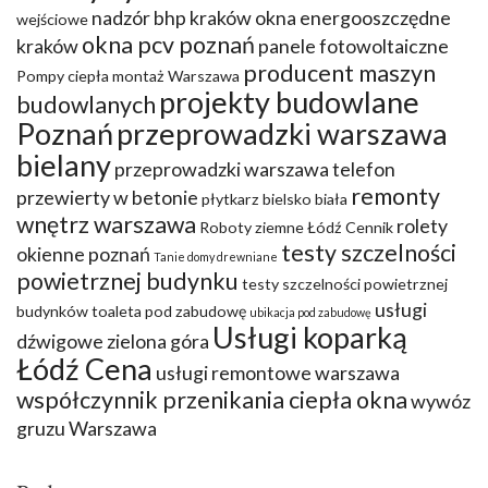
nadzór bhp kraków
okna energooszczędne
wejściowe
okna pcv poznań
kraków
panele fotowoltaiczne
producent maszyn
Pompy ciepła montaż Warszawa
projekty budowlane
budowlanych
Poznań
przeprowadzki warszawa
bielany
przeprowadzki warszawa telefon
remonty
przewierty w betonie
płytkarz bielsko biała
wnętrz warszawa
rolety
Roboty ziemne Łódź Cennik
testy szczelności
okienne poznań
Tanie domy drewniane
powietrznej budynku
testy szczelności powietrznej
usługi
budynków
toaleta pod zabudowę
ubikacja pod zabudowę
Usługi koparką
dźwigowe zielona góra
Łódź Cena
usługi remontowe warszawa
współczynnik przenikania ciepła okna
wywóz
gruzu Warszawa