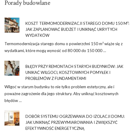
Porady budowlane
KOSZT TERMOMODERNIZACJI STAREGO DOMU 150 M²:
JAK ZAPLANOWAĆ BUDŻET I UNIKNĄĆ UKRYTYCH
WYDATKÓW
Termomodernizacja starego domu o powierzchni 150 m² wiąże się z
wydatkami, które mogą wynosić od 80 000 do 150 000 …
BŁĘDY PRZY REMONTACH STARYCH BUDYNKÓW: JAK
UNIKAĆ WILGOCI, KOSZTOWNYCH POMYŁEK I
PROBLEMÓW Z FUNDAMENTAMI
Wilgoć w starym budynku to nie tylko problem estetyczny, ale i
poważne zagrożenie dla jego struktury. Aby uniknąć kosztownych
błędów …
DOBÓR SYSTEMU OGRZEWANIA DO IZOLACJI DOMU:
JAK UNIKNĄĆ PRZEWYMIAROWANIA I ZWIĘKSZYĆ
EFEKTYWNOŚĆ ENERGETYCZNĄ