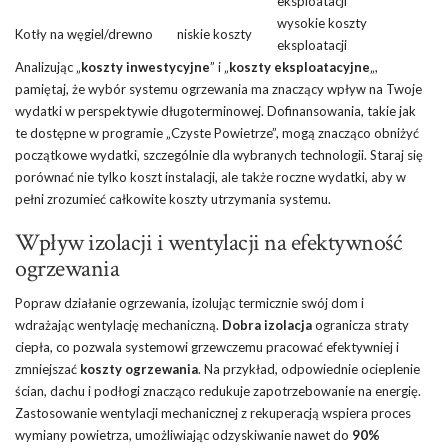
eksploatacji
wysokie koszty
Kotły na węgiel/drewno
niskie koszty
eksploatacji
Analizując „
koszty inwestycyjne
” i „
koszty eksploatacyjne
„,
pamiętaj, że wybór systemu ogrzewania ma znaczący wpływ na Twoje
wydatki w perspektywie długoterminowej. Dofinansowania, takie jak
te dostępne w programie „Czyste Powietrze”, mogą znacząco obniżyć
początkowe wydatki, szczególnie dla wybranych technologii. Staraj się
porównać nie tylko koszt instalacji, ale także roczne wydatki, aby w
pełni zrozumieć całkowite koszty utrzymania systemu.
Wpływ izolacji i wentylacji na efektywność
ogrzewania
Popraw działanie ogrzewania, izolując termicznie swój dom i
wdrażając wentylację mechaniczną.
Dobra izolacja
ogranicza straty
ciepła, co pozwala systemowi grzewczemu pracować efektywniej i
zmniejszać
koszty ogrzewania
. Na przykład, odpowiednie ocieplenie
ścian, dachu i podłogi znacząco redukuje zapotrzebowanie na energię.
Zastosowanie wentylacji mechanicznej z rekuperacją wspiera proces
wymiany powietrza, umożliwiając odzyskiwanie nawet do
90%