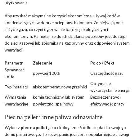
użytkowania.
Aby uzyskać maksymalne korzyści ekonomiczne, używaj kotłów
kondensacyjnych w dobrze ocieplonych domach. Zmniejszają one
zużycie gazu, co czyni ogrzewanie bardziej ekologicznym i
ekonomicznym. Pamiętaj, że do ich działania potrzebny jest dostęp
do sieci gazowej lub zbiornika na gaz płynny oraz odpowiedni system
wentylacji.
Parametr
Zalecenie
Po co / Efekt
Sprawność
powyżej 100%
Oszczędność gazu
kotła
Optymalne
Typ instalacji
niskotemperaturowe grzejniki
wykorzystanie energii
Wymagania
komin techniczny lub system
Bezpieczeństwo i
wentylacyjne
powietrzno-spalinowy
efektywność pracy
Piec na pellet i inne paliwa odnawialne
Wybierz
piec na pellet
jako ekologiczne źródło ciepła dla swojego
domu parterowego. To rozwiązanie jest coraz popularniejsze z uwagi