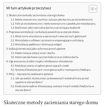
W tym artykule przeczytasz
Skuteczne metody zacieniania starego domu
Rolety zewnętrzne, markizy i żaluzje jako bariery przeciwsłoneczne
Folie przeciwsłoneczne i rolety wewnętrzne z powłoką termoizolacyjną
Roślinność jako naturalna bariera zacieniająca budynek
Poprawa wentylacji i cyrkulacji powietrza w starym domu
Wietrzenie mieszkania w porannych i wieczornych godzinach
Wentylatory sufitowe i przenośne wspomagające cyrkulację
Wentylacja poddasza i eliminacja wilgoci
Izolacja termiczna jako ochrona przed upałem
Modernizacja izolacji ścian i dachu
Materiały dachowe o jasnym kolorze oraz zielone dachy
Ograniczenie źródeł ciepła i efektywne chłodzenie
Redukcja użycia urządzeń generujących ciepło
Systemy klimatyzacyjne i energooszczędne rozwiązania chłodzące
FAQ – najczęściej zadawane pytania
Jak sprawdzić skuteczność zastosowanych metod ochrony przed
upałem w starym domu?
Kiedy warto wybrać klimatyzację zamiast innych metod chłodzenia w
starym domu?
Skuteczne metody zacieniania starego domu