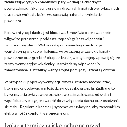
zmniejszając ryzyko kondensacji pary wodnej na chłodnych
powierzchniach. Skoncentruj się na drożnych kanałach wentylacyjnych
oraz nawiewnikach, które wspomagają naturalną cyrkulację
powietrza.
Rola
wentylacji dachu
jest kluczowa. Umożliwia odprowadzenie
wilgoci ze przestrzeni poddasza, zapobiegając zawilgoceniu i
tworzeniu się pleśni. Wykorzystaj odpowiednią konstrukcję
wentylacyjną w okapie i kalenicy, wyposażoną w szerokie kanały
powietrzne oraz grzebień okapu z kratką wentylacyjną. Upewnij się, że
taśmy wentylacyjne w kalenicy i narożach są odpowiednio
zamontowane, a szczeliny wentylacyjne pomiędzy łatami są drożne.
W przypadku poprawy wentylacji, rozważ systemy mechaniczne,
które mogą dodawać wartość dzięki odzyskowi ciepła. Zadbaj o to,
by wentylacja była zawsze prawidłowo zainstalowana, gdyż zbyt
wąskie kanały mogą prowadzić do zawilgocenia dachu oraz osadzania
się mchu. Regularnie kontroluj systemy wentylacyjne, aby zapewnić ich
efektywność i komfort w słoneczne dni.
Izolacja termiczna jako ochrona przed