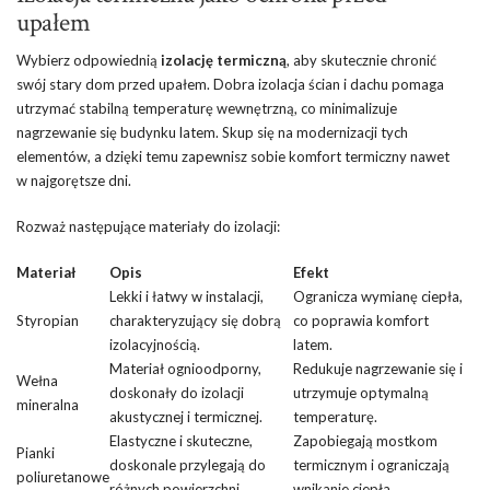
upałem
Wybierz odpowiednią
izolację termiczną
, aby skutecznie chronić
swój stary dom przed upałem. Dobra izolacja ścian i dachu pomaga
utrzymać stabilną temperaturę wewnętrzną, co minimalizuje
nagrzewanie się budynku latem. Skup się na modernizacji tych
elementów, a dzięki temu zapewnisz sobie komfort termiczny nawet
w najgorętsze dni.
Rozważ następujące materiały do izolacji:
Materiał
Opis
Efekt
Lekki i łatwy w instalacji,
Ogranicza wymianę ciepła,
Styropian
charakteryzujący się dobrą
co poprawia komfort
izolacyjnością.
latem.
Materiał ognioodporny,
Redukuje nagrzewanie się i
Wełna
doskonały do izolacji
utrzymuje optymalną
mineralna
akustycznej i termicznej.
temperaturę.
Elastyczne i skuteczne,
Zapobiegają mostkom
Pianki
doskonale przylegają do
termicznym i ograniczają
poliuretanowe
różnych powierzchni.
wnikanie ciepła.