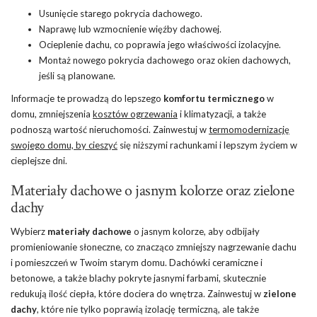
Usunięcie starego pokrycia dachowego.
Naprawę lub wzmocnienie więźby dachowej.
Ocieplenie dachu, co poprawia jego właściwości izolacyjne.
Montaż nowego pokrycia dachowego oraz okien dachowych,
jeśli są planowane.
Informacje te prowadzą do lepszego
komfortu termicznego
w
domu, zmniejszenia
kosztów ogrzewania
i klimatyzacji, a także
podnoszą wartość nieruchomości. Zainwestuj w
termomodernizację
swojego domu, by cieszyć
się niższymi rachunkami i lepszym życiem w
cieplejsze dni.
Materiały dachowe o jasnym kolorze oraz zielone
dachy
Wybierz
materiały dachowe
o jasnym kolorze, aby odbijały
promieniowanie słoneczne, co znacząco zmniejszy nagrzewanie dachu
i pomieszczeń w Twoim starym domu. Dachówki ceramiczne i
betonowe, a także blachy pokryte jasnymi farbami, skutecznie
redukują ilość ciepła, które dociera do wnętrza. Zainwestuj w
zielone
dachy
, które nie tylko poprawią izolację termiczną, ale także