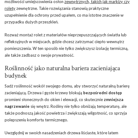
możliwości umiejscowienia osłon
zewnętrznych, takich jak markizy czy
rolety
zewnętrzne. Takie rozwiązania stanowią praktyczne
uzupełnienie dla ochrony przed upałem, co ma istotne znaczenie w
przypadku dużych przeszkleń.
Rozważ montaż rolet z materiałów nieprzepuszczających światła lub
refleksyjnych w miejscach, gdzie chcesz zatrzymać ciepło wewnątrz
pomieszczenia. W ten sposób nie tylko zwiększysz izolację termiczną,
ale także zadbasz o swoje prywatność.
Roślinność jako naturalna bariera zacieniająca
budynek
Sadź roślinność wokół swojego domu, aby stworzyć naturalną barierę
zacieniającą. Drzewa i gęste krzewy blokują
bezpośredni dostęp
promieni słonecznych do okien i elewacji, co skutecznie
zmniejsza
nagrzewanie
się wnętrz. Rośliny nie tylko obniżają temperaturę, ale
także podnoszą jakość powietrza i zwiększają wilgotność, co sprzyja
polepszeniu komfortu termicznego.
Uwzględnij w swoich nasadzeniach drzewa liściaste, które latem