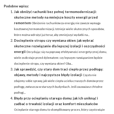
Podobne wpisy:
Jak obniżyć rachunki bez pełnej termomodernizacji:
skuteczne metody na mniejsze koszty energii przed
remontem
Obniżenie rachunków za energię nie zawsze wymaga
kosztownej termomodernizacji. Istnieje wiele skutecznych sposobów,
które można wdrożyć już teraz, aby zmniejszyć wydatki na...
Docieplenie stropu czy wymiana okien: jak wybrać
skuteczne rozwiązanie dla lepszej izolacji i oszczędności
energii
Decydując się na poprawę efektywności energetycznej domu,
wiele osób staje przed dylematem: czy lepszym rozwiązaniem będzie
docieplenie stropu, czy wymiana okien? Oba...
Jak sprawdzić, czy stary dom traci ciepło przez podłogę:
objawy, metody i najczęstsze błędy izolacji
Często nie
zdajemy sobie sprawy, jak wiele ciepła ucieka z naszych domów przez
podłogę, zwłaszcza w starszych budynkach. Jeśli zauważasz chłodne
podłogi,...
Błędy przy ocieplaniu starego domu: jak ich uniknąć i
zadbać o trwałość izolacji oraz komfort mieszkańców
Ocieplanie starego domu to skomplikowany proces, który często wiąże