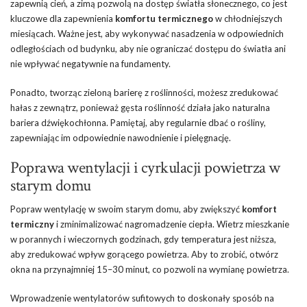
zapewnią cień, a zimą pozwolą na dostęp światła słonecznego, co jest
kluczowe dla zapewnienia
komfortu termicznego
w chłodniejszych
miesiącach. Ważne jest, aby wykonywać nasadzenia w odpowiednich
odległościach od budynku, aby nie ograniczać dostępu do światła ani
nie wpływać negatywnie na fundamenty.
Ponadto, tworząc zieloną barierę z roślinności, możesz zredukować
hałas z zewnątrz, ponieważ gęsta roślinność działa jako naturalna
bariera dźwiękochłonna. Pamiętaj, aby regularnie dbać o rośliny,
zapewniając im odpowiednie nawodnienie i pielęgnację.
Poprawa wentylacji i cyrkulacji powietrza w
starym domu
Popraw wentylację w swoim starym domu, aby zwiększyć
komfort
termiczny
i zminimalizować nagromadzenie ciepła. Wietrz mieszkanie
w porannych i wieczornych godzinach, gdy temperatura jest niższa,
aby zredukować wpływ gorącego powietrza. Aby to zrobić, otwórz
okna na przynajmniej 15–30 minut, co pozwoli na wymianę powietrza.
Wprowadzenie wentylatorów sufitowych to doskonały sposób na