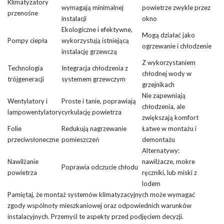
Klimatyzatory
wymagają minimalnej
powietrze zwykle przez
przenośne
instalacji
okno
Ekologiczne i efektywne,
Mogą działać jako
Pompy ciepła
wykorzystują istniejącą
ogrzewanie i chłodzenie
instalację grzewczą
Z wykorzystaniem
Technologia
Integracja chłodzenia z
chłodnej wody w
trójgeneracji
systemem grzewczym
grzejnikach
Nie zapewniają
Wentylatory i
Proste i tanie, poprawiają
chłodzenia, ale
lampowentylatory
cyrkulację powietrza
zwiększają komfort
Folie
Redukują nagrzewanie
Łatwe w montażu i
przeciwsłoneczne
pomieszczeń
demontażu
Alternatywy:
Nawilżanie
nawilżacze, mokre
Poprawia odczucie chłodu
powietrza
ręczniki, lub miski z
lodem
Pamiętaj, że montaż systemów klimatyzacyjnych może wymagać
zgody wspólnoty mieszkaniowej oraz odpowiednich warunków
instalacyjnych. Przemyśl te aspekty przed podjęciem decyzji.