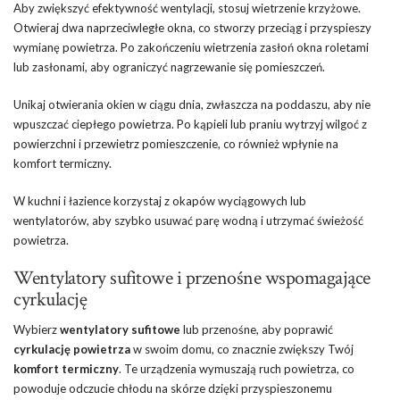
Aby zwiększyć efektywność wentylacji, stosuj wietrzenie krzyżowe.
Otwieraj dwa naprzeciwległe okna, co stworzy przeciąg i przyspieszy
wymianę powietrza. Po zakończeniu wietrzenia zasłoń okna roletami
lub zasłonami, aby ograniczyć nagrzewanie się pomieszczeń.
Unikaj otwierania okien w ciągu dnia, zwłaszcza na poddaszu, aby nie
wpuszczać ciepłego powietrza. Po kąpieli lub praniu wytrzyj wilgoć z
powierzchni i przewietrz pomieszczenie, co również wpłynie na
komfort termiczny.
W kuchni i łazience korzystaj z okapów wyciągowych lub
wentylatorów, aby szybko usuwać parę wodną i utrzymać świeżość
powietrza.
Wentylatory sufitowe i przenośne wspomagające
cyrkulację
Wybierz
wentylatory sufitowe
lub przenośne, aby poprawić
cyrkulację powietrza
w swoim domu, co znacznie zwiększy Twój
komfort termiczny
. Te urządzenia wymuszają ruch powietrza, co
powoduje odczucie chłodu na skórze dzięki przyspieszonemu