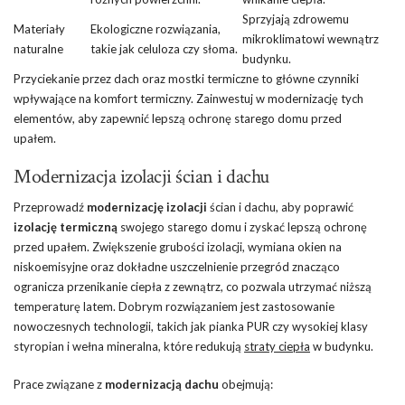
Sprzyjają zdrowemu
Materiały
Ekologiczne rozwiązania,
mikroklimatowi wewnątrz
naturalne
takie jak celuloza czy słoma.
budynku.
Przyciekanie przez dach oraz mostki termiczne to główne czynniki
wpływające na komfort termiczny. Zainwestuj w modernizację tych
elementów, aby zapewnić lepszą ochronę starego domu przed
upałem.
Modernizacja izolacji ścian i dachu
Przeprowadź
modernizację izolacji
ścian i dachu, aby poprawić
izolację termiczną
swojego starego domu i zyskać lepszą ochronę
przed upałem. Zwiększenie grubości izolacji, wymiana okien na
niskoemisyjne oraz dokładne uszczelnienie przegród znacząco
ogranicza przenikanie ciepła z zewnątrz, co pozwala utrzymać niższą
temperaturę latem. Dobrym rozwiązaniem jest zastosowanie
nowoczesnych technologii, takich jak pianka PUR czy wysokiej klasy
styropian i wełna mineralna, które redukują
straty ciepła
w budynku.
Prace związane z
modernizacją dachu
obejmują: