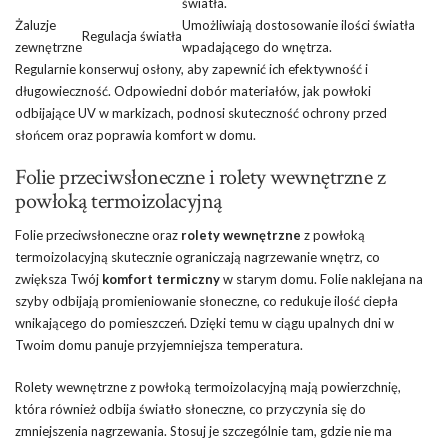
światła.
Żaluzje
Umożliwiają dostosowanie ilości światła
Regulacja światła
zewnętrzne
wpadającego do wnętrza.
Regularnie konserwuj osłony, aby zapewnić ich efektywność i
długowieczność. Odpowiedni dobór materiałów, jak powłoki
odbijające UV w markizach, podnosi skuteczność ochrony przed
słońcem oraz poprawia komfort w domu.
Folie przeciwsłoneczne i rolety wewnętrzne z
powłoką termoizolacyjną
Folie przeciwsłoneczne oraz
rolety wewnętrzne
z powłoką
termoizolacyjną skutecznie ograniczają nagrzewanie wnętrz, co
zwiększa Twój
komfort termiczny
w starym domu. Folie naklejana na
szyby odbijają promieniowanie słoneczne, co redukuje ilość ciepła
wnikającego do pomieszczeń. Dzięki temu w ciągu upalnych dni w
Twoim domu panuje przyjemniejsza temperatura.
Rolety wewnętrzne z powłoką termoizolacyjną mają powierzchnię,
która również odbija światło słoneczne, co przyczynia się do
zmniejszenia nagrzewania. Stosuj je szczególnie tam, gdzie nie ma