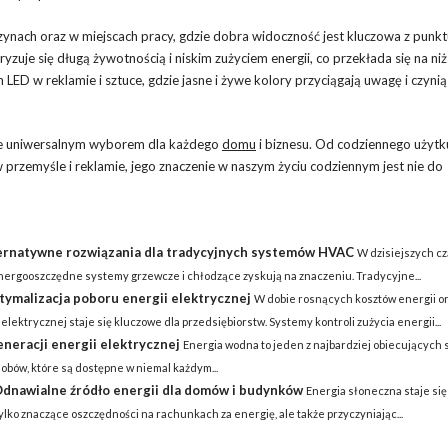
nach oraz w miejscach pracy, gdzie dobra widoczność jest kluczowa z punkt
zuje się długą żywotnością i niskim zużyciem energii, co przekłada się na ni
ED w reklamie i sztuce, gdzie jasne i żywe kolory przyciągają uwagę i czyni
 je uniwersalnym wyborem dla każdego
domu
i biznesu. Od codziennego użytk
przemyśle i reklamie, jego znaczenie w naszym życiu codziennym jest nie do
ernatywne rozwiązania dla tradycyjnych systemów HVAC
W dzisiejszych cz
, energooszczędne systemy grzewcze i chłodzące zyskują na znaczeniu. Tradycyjne...
tymalizacja poboru energii elektrycznej
W dobie rosnących kosztów energii o
lektrycznej staje się kluczowe dla przedsiębiorstw. Systemy kontroli zużycia energii...
neracji energii elektrycznej
Energia wodna to jeden z najbardziej obiecujących
sobów, które są dostępne w niemal każdym...
Odnawialne źródło energii dla domów i budynków
Energia słoneczna staje się
lko znaczące oszczędności na rachunkach za energię, ale także przyczyniając...