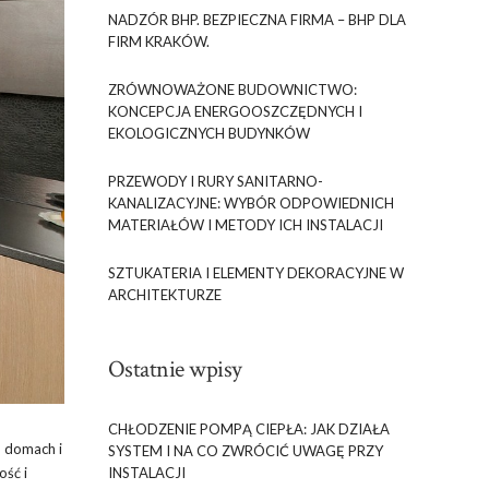
NADZÓR BHP. BEZPIECZNA FIRMA – BHP DLA
FIRM KRAKÓW.
ZRÓWNOWAŻONE BUDOWNICTWO:
KONCEPCJA ENERGOOSZCZĘDNYCH I
EKOLOGICZNYCH BUDYNKÓW
PRZEWODY I RURY SANITARNO-
KANALIZACYJNE: WYBÓR ODPOWIEDNICH
MATERIAŁÓW I METODY ICH INSTALACJI
SZTUKATERIA I ELEMENTY DEKORACYJNE W
ARCHITEKTURZE
Ostatnie wpisy
CHŁODZENIE POMPĄ CIEPŁA: JAK DZIAŁA
h domach i
SYSTEM I NA CO ZWRÓCIĆ UWAGĘ PRZY
ość i
INSTALACJI