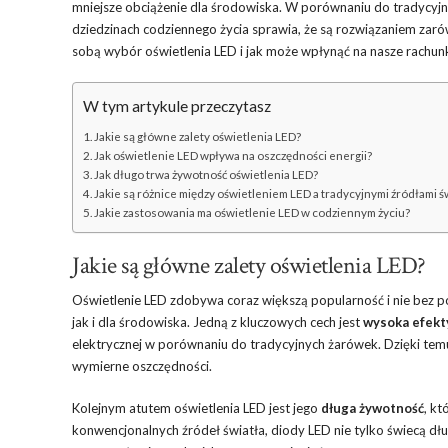
mniejsze obciążenie dla środowiska. W porównaniu do tradycyjny
dziedzinach codziennego życia sprawia, że są rozwiązaniem zarów
sobą wybór oświetlenia LED i jak może wpłynąć na nasze rachunk
W tym artykule przeczytasz
Jakie są główne zalety oświetlenia LED?
Jak oświetlenie LED wpływa na oszczędności energii?
Jak długo trwa żywotność oświetlenia LED?
Jakie są różnice między oświetleniem LED a tradycyjnymi źródłami ś
Jakie zastosowania ma oświetlenie LED w codziennym życiu?
Jakie są główne zalety oświetlenia LED?
Oświetlenie LED zdobywa coraz większą popularność i nie bez 
jak i dla środowiska. Jedną z kluczowych cech jest
wysoka efekt
elektrycznej w porównaniu do tradycyjnych żarówek. Dzięki tem
wymierne oszczędności.
Kolejnym atutem oświetlenia LED jest jego
długa żywotność
, k
konwencjonalnych źródeł światła, diody LED nie tylko świecą dłu