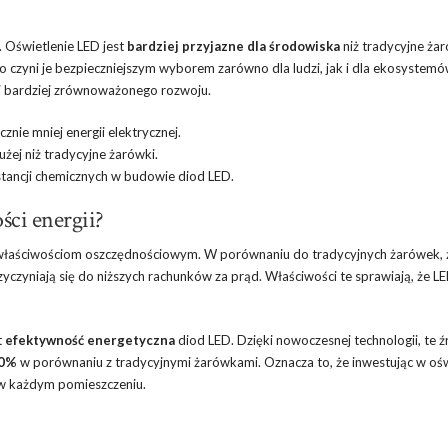
. Oświetlenie LED jest
bardziej przyjazne dla środowiska
niż tradycyjne żar
 co czyni je bezpieczniejszym wyborem zarówno dla ludzi, jak i dla ekosystemó
a i bardziej zrównoważonego rozwoju.
nie mniej energii elektrycznej.
użej niż tradycyjne żarówki.
tancji chemicznych w budowie diod LED.
ści energii?
m właściwościom oszczędnościowym. W porównaniu do tradycyjnych żarówek, 
rzyczyniają się do niższych rachunków za prąd. Właściwości te sprawiają, że L
t
efektywność energetyczna
diod LED. Dzięki nowoczesnej technologii, te ź
0%
w porównaniu z tradycyjnymi żarówkami. Oznacza to, że inwestując w ośw
 w każdym pomieszczeniu.