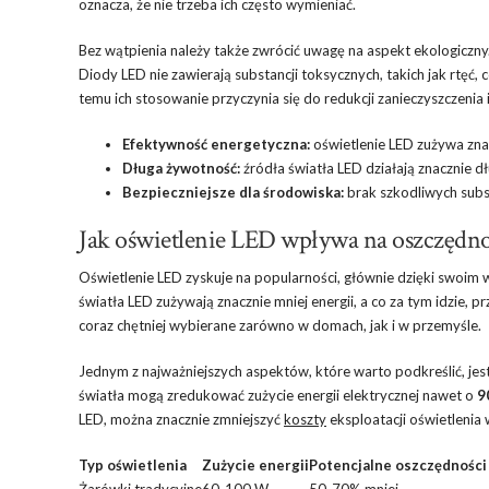
oznacza, że nie trzeba ich często wymieniać.
Bez wątpienia należy także zwrócić uwagę na aspekt ekologiczny
Diody LED nie zawierają substancji toksycznych, takich jak rtęć,
temu ich stosowanie przyczynia się do redukcji zanieczyszczeni
Efektywność energetyczna:
oświetlenie LED zużywa znacz
Długa żywotność:
źródła światła LED działają znacznie dł
Bezpieczniejsze dla środowiska:
brak szkodliwych subs
Jak oświetlenie LED wpływa na oszczędno
Oświetlenie LED zyskuje na popularności, głównie dzięki swoi
światła LED zużywają znacznie mniej energii, a co za tym idzie, p
coraz chętniej wybierane zarówno w domach, jak i w przemyśle.
Jednym z najważniejszych aspektów, które warto podkreślić, jes
światła mogą zredukować zużycie energii elektrycznej nawet o
9
LED, można znacznie zmniejszyć
koszty
eksploatacji oświetlenia
Typ oświetlenia
Zużycie energii
Potencjalne oszczędności
Żarówki tradycyjne
60-100 W
50-70% mniej