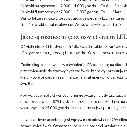
Żarówki halogenowe
2 000 – 4 000 godzin
Co 6 – 12 miesi
Żarówki fluorescencyjne
7 000 – 15 000 godzin
Co 1 – 2 lata
Warto także zauważyć, że żywotność oświetlenia LED jest zależna
sposób, w jaki są zainstalowane. Właściwe użytkowanie i unika
Jakie są różnice między oświetleniem LED
Oświetlenie LED i tradycyjne źródła światła, takie jak żarówki 
efektywność energetyczną i środowisko. Oto kluczowe różnice, k
Technologia
stosowana w oświetleniu LED opiera się na diodach
przeciwieństwie do tradycyjnych żarówek, które wykorzystują ż
kierunkowe oświetlenie i zmniejszenie strat energii. To oznacza, 
światła.
Pod względem
efektywności energetycznej
, diody LED zużywa
mogą być nawet o 80% bardziej oszczędne, co przekłada się na 
wynosząca do 25 000 godzin, znacząco zmniejsza potrzebę częs
Innym istotnym aspektem jest
wpływ na środowisko
. Oświetlen
typach świetlówek. Oznacza to, że są one bardziej przyjazne dla ś