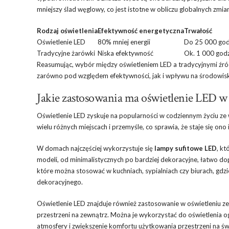
mniejszy ślad węglowy, co jest istotne w obliczu globalnych zmia
Rodzaj oświetlenia
Efektywność energetyczna
Trwałość
Oświetlenie LED
80% mniej energii
Do 25 000 god
Tradycyjne żarówki
Niska efektywność
Ok. 1 000 god
Reasumując, wybór między oświetleniem LED a tradycyjnymi źród
zarówno pod względem efektywności, jak i wpływu na środowis
Jakie zastosowania ma oświetlenie LED w
Oświetlenie LED zyskuje na popularności w codziennym życiu ze
wielu różnych miejscach i przemyśle, co sprawia, że staje się o
W domach najczęściej wykorzystuje się
lampy sufitowe LED
, k
modeli, od minimalistycznych po bardziej dekoracyjne, łatwo d
które można stosować w kuchniach, sypialniach czy biurach, gdz
dekoracyjnego.
Oświetlenie LED znajduje również zastosowanie w oświetleniu zew
przestrzeni na zewnątrz. Można je wykorzystać do oświetlenia 
atmosfery i zwiększenie komfortu użytkowania przestrzeni na ś