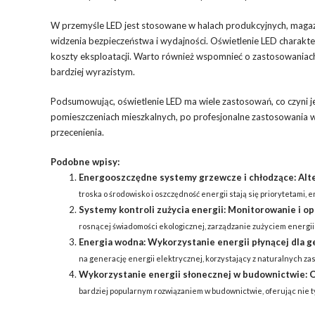
W przemyśle LED jest stosowane w halach produkcyjnych, magazy
widzenia bezpieczeństwa i wydajności. Oświetlenie LED charaktery
koszty eksploatacji. Warto również wspomnieć o zastosowaniach L
bardziej wyrazistym.
Podsumowując, oświetlenie LED ma wiele zastosowań, co czyni
pomieszczeniach mieszkalnych, po profesjonalne zastosowania w 
przecenienia.
Podobne wpisy:
Energooszczędne systemy grzewcze i chłodzące: Alt
troska o środowisko i oszczędność energii stają się priorytetami
Systemy kontroli zużycia energii: Monitorowanie i op
rosnącej świadomości ekologicznej, zarządzanie zużyciem energii e
Energia wodna: Wykorzystanie energii płynącej dla ge
na generację energii elektrycznej, korzystający z naturalnych za
Wykorzystanie energii słonecznej w budownictwie: 
bardziej popularnym rozwiązaniem w budownictwie, oferując nie ty