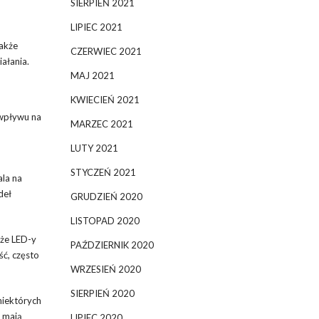
SIERPIEŃ 2021
LIPIEC 2021
także
CZERWIEC 2021
ałania.
MAJ 2021
KWIECIEŃ 2021
 wpływu na
MARZEC 2021
LUTY 2021
STYCZEŃ 2021
ala na
deł
GRUDZIEŃ 2020
LISTOPAD 2020
 że LED-y
PAŹDZIERNIK 2020
ć, często
WRZESIEŃ 2020
SIERPIEŃ 2020
 niektórych
, mają
LIPIEC 2020