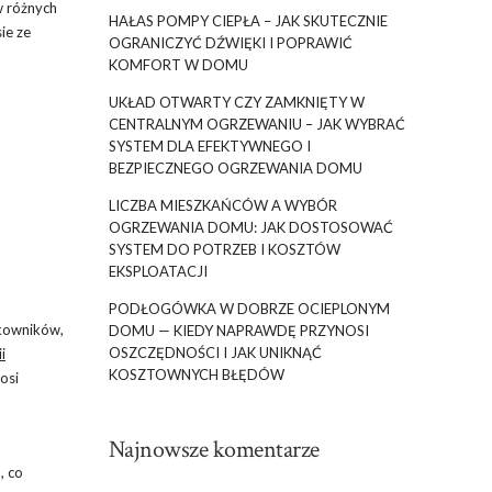
w różnych
HAŁAS POMPY CIEPŁA – JAK SKUTECZNIE
ie ze
OGRANICZYĆ DŹWIĘKI I POPRAWIĆ
KOMFORT W DOMU
UKŁAD OTWARTY CZY ZAMKNIĘTY W
CENTRALNYM OGRZEWANIU – JAK WYBRAĆ
SYSTEM DLA EFEKTYWNEGO I
BEZPIECZNEGO OGRZEWANIA DOMU
LICZBA MIESZKAŃCÓW A WYBÓR
OGRZEWANIA DOMU: JAK DOSTOSOWAĆ
SYSTEM DO POTRZEB I KOSZTÓW
EKSPLOATACJI
PODŁOGÓWKA W DOBRZE OCIEPLONYM
tkowników,
DOMU — KIEDY NAPRAWDĘ PRZYNOSI
OSZCZĘDNOŚCI I JAK UNIKNĄĆ
i
KOSZTOWNYCH BŁĘDÓW
osi
Najnowsze komentarze
, co