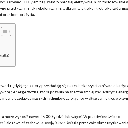
ch żarówek, LED-y emitują światło bardziej efektywnie, a ich zastosowanie 
no praktycznym, jak i ekologicznym. Odkryjmy, jakie konkretne korzyści nies
i oraz komfort życia.
wiatła?
powodu, gdyż jego
zalety
przekładają się na realne korzyści zarówno dla uży
ywność energetyczna
, która pozwala na znaczne
zmniejszenie zużycia energi
u można oczekiwać niższych rachunków za prąd, co w dłuższym okresie przyn
tóra może wynosić nawet 25 000 godzin lub więcej. W przeciwieństwie do
żej, ale również zachowują swoją jakość światła przez cały okres użytkowania