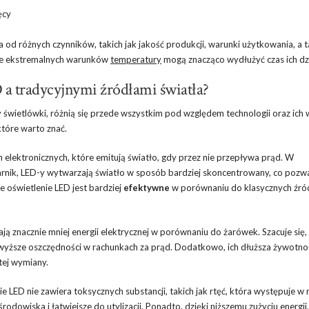
ęcy
 od różnych czynników, takich jak jakość produkcji, warunki użytkowania, a 
nie ekstremalnych warunków
temperatury
mogą znacząco wydłużyć czas ich dzi
 a tradycyjnymi źródłami światła?
czy świetlówki, różnią się przede wszystkim pod względem technologii oraz ich
tóre warto znać.
 elektronicznych, które emitują światło, gdy przez nie przepływa prąd. W
arnik, LED-y wytwarzają światło w sposób bardziej skoncentrowany, co pozw
że oświetlenie LED jest bardziej
efektywne
w porównaniu do klasycznych źró
ją znacznie mniej energii elektrycznej w porównaniu do żarówek. Szacuje się,
wyższe oszczędności w rachunkach za prąd. Dodatkowo, ich dłuższa żywotnoś
tej wymiany.
ie LED nie zawiera toksycznych substancji, takich jak rtęć, która występuje w
rodowiska i łatwiejsze do utylizacji. Ponadto, dzięki niższemu zużyciu energii