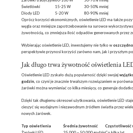
Świetlówki
15-25 W
30-50% mniej
Diody LED
5-20 W
80-90% mniej
Oprócz korzyści ekonomicznych, oświetlenie LED ma także po
węgla oraz mniejsze zapotrzebowanie na surowce wykorzystywan
żywotnością, co zmniejsza ilość odpadów generowanych przez z
Wybierając oświetlenie LED, inwestujemy nie tylko w
oszczędno
perspektywie przynosi korzyści zarówno nam, jak i przyszłym p
Jak długo trwa żywotność oświetlenia LE
Oświetlenie LED zyskało dużą popularność dzięki swojej
wyjątk
godzin
, co czyni je znacznie trwalszym rozwiązaniem w porówna
żarówki można wymieniać co kilka miesięcy, co generuje dodatko
Dzięki tak długiemu okresowi użytkowania, oświetlenie LED staj
cieszyć się wydajnym i niezawodnym źródłem światła przez wiele 
nowych żarówek.
Typ oświetlenia
Średnia żywotność
Częstotliwość
Żarówki LED
25 000 – 50 000 godzin
Co kilka lat