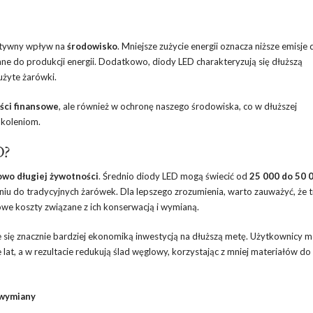
zytywny wpływ na
środowisko
. Mniejsze zużycie energii oznacza niższe emisje
e do produkcji energii. Dodatkowo, diody LED charakteryzują się dłuższą
użyte żarówki.
ści finansowe
, ale również w ochronę naszego środowiska, co w dłuższej
okoleniom.
D?
owo długiej żywotności
. Średnio diody LED mogą świecić od
25 000 do 50 
niu do tradycyjnych żarówek. Dla lepszego zrozumienia, warto zauważyć, że 
we koszty związane z ich konserwacją i wymianą.
e się znacznie bardziej ekonomiką inwestycją na dłuższą metę. Użytkownicy 
lat, a w rezultacie redukują ślad węglowy, korzystając z mniej materiałów do
 wymiany