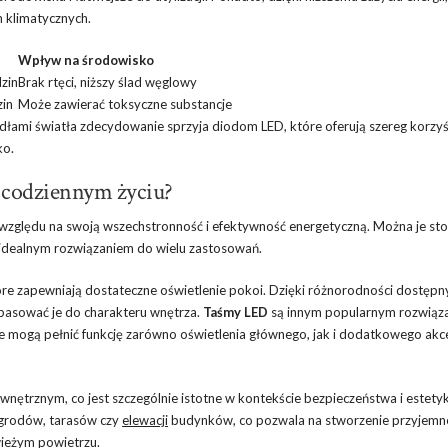
n klimatycznych.
Wpływ na środowisko
zin
Brak rtęci, niższy ślad węglowy
zin
Może zawierać toksyczne substancje
łami światła zdecydowanie sprzyja diodom LED, które oferują szereg korzyś
ko.
 codziennym życiu?
 względu na swoją wszechstronność i efektywność energetyczną. Można je s
no idealnym rozwiązaniem do wielu zastosowań.
tóre zapewniają dostateczne oświetlenie pokoi. Dzięki różnorodności dostępn
opasować je do charakteru wnętrza.
Taśmy LED
są innym popularnym rozwiąz
ie mogą pełnić funkcję zarówno oświetlenia głównego, jak i dodatkowego akc
nętrznym, co jest szczególnie istotne w kontekście bezpieczeństwa i estetyk
ogrodów, tarasów czy
elewacji
budynków, co pozwala na stworzenie przyjemn
wieżym powietrzu.