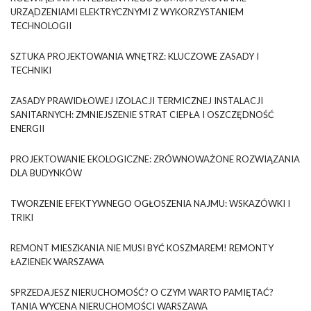
URZĄDZENIAMI ELEKTRYCZNYMI Z WYKORZYSTANIEM
TECHNOLOGII
SZTUKA PROJEKTOWANIA WNĘTRZ: KLUCZOWE ZASADY I
TECHNIKI
ZASADY PRAWIDŁOWEJ IZOLACJI TERMICZNEJ INSTALACJI
SANITARNYCH: ZMNIEJSZENIE STRAT CIEPŁA I OSZCZĘDNOŚĆ
ENERGII
PROJEKTOWANIE EKOLOGICZNE: ZRÓWNOWAŻONE ROZWIĄZANIA
DLA BUDYNKÓW
TWORZENIE EFEKTYWNEGO OGŁOSZENIA NAJMU: WSKAZÓWKI I
TRIKI
REMONT MIESZKANIA NIE MUSI BYĆ KOSZMAREM! REMONTY
ŁAZIENEK WARSZAWA
SPRZEDAJESZ NIERUCHOMOŚĆ? O CZYM WARTO PAMIĘTAĆ?
TANIA WYCENA NIERUCHOMOŚCI WARSZAWA