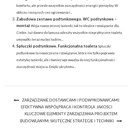
komfortu, ale przede wszystkim oszczędności energii i pieniędzy. W
obliczu rosnących cen ogrzewania i...
Zabudowa zestawu podtynkowego. WC podtynkowe –
montaż
Wizja nowoczesnej łazienki, tak to idealne rozwiązanie dla
Ciebie. Już dawno do lamusa odeszły wszystkie niepraktyczne toalety,
umywalki, teraz ma być ładnie,...
Spłuczki podtynkowe. Funkcjonalna toaleta
Spłuczki
podtynkowe to nowoczesne rozwiązanie, które nie tylko poprawia
estetykę łazienki, ale również wprowadza do niej funkcjonalność i
oszczędność miejsca. Dzięki ukrytemu...
ZARZĄDZANIE DOSTAWCAMI I PODWYKONAWCAMI:
EFEKTYWNA WSPÓŁPRACA I KONTROLA JAKOŚCI
KLUCZOWE ELEMENTY ZARZĄDZANIA PROJEKTEM
BUDOWLANYM: SKUTECZNE STRATEGIE I TECHNIKI