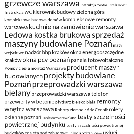
grzewcze warszawa
Instrukcja montażu stelaża WC
kierownik budowy zielona góra
Instrukcja WC
kompleksowe remonty
kompleksowa budowa domów
kuchnie na zamówienie warszawa
warszawa
Ledowa kostka brukowa sprzedaż
maszyny budowlane Poznań
maty
nadzór bhp kraków
okna energooszczędne
wejściowe
okna pcv poznań
kraków
panele fotowoltaiczne
producent maszyn
Pompy ciepła montaż Warszawa
projekty budowlane
budowlanych
Poznań
przeprowadzki warszawa
bielany
przeprowadzki warszawa telefon
remonty
przewierty w betonie
płytkarz bielsko biała
wnętrz warszawa
rolety
Roboty ziemne Łódź Cennik
testy szczelności
okienne poznań
Tanie domy drewniane
powietrznej budynku
testy szczelności powietrznej
usługi
budynków
toaleta pod zabudowę
ubikacja pod zabudowę