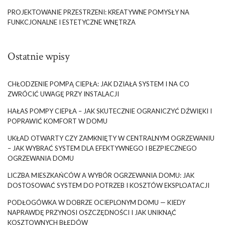
PROJEKTOWANIE PRZESTRZENI: KREATYWNE POMYSŁY NA
FUNKCJONALNE I ESTETYCZNE WNĘTRZA
Ostatnie wpisy
CHŁODZENIE POMPĄ CIEPŁA: JAK DZIAŁA SYSTEM I NA CO
ZWRÓCIĆ UWAGĘ PRZY INSTALACJI
HAŁAS POMPY CIEPŁA – JAK SKUTECZNIE OGRANICZYĆ DŹWIĘKI I
POPRAWIĆ KOMFORT W DOMU
UKŁAD OTWARTY CZY ZAMKNIĘTY W CENTRALNYM OGRZEWANIU
– JAK WYBRAĆ SYSTEM DLA EFEKTYWNEGO I BEZPIECZNEGO
OGRZEWANIA DOMU
LICZBA MIESZKAŃCÓW A WYBÓR OGRZEWANIA DOMU: JAK
DOSTOSOWAĆ SYSTEM DO POTRZEB I KOSZTÓW EKSPLOATACJI
PODŁOGÓWKA W DOBRZE OCIEPLONYM DOMU — KIEDY
NAPRAWDĘ PRZYNOSI OSZCZĘDNOŚCI I JAK UNIKNĄĆ
KOSZTOWNYCH BŁĘDÓW