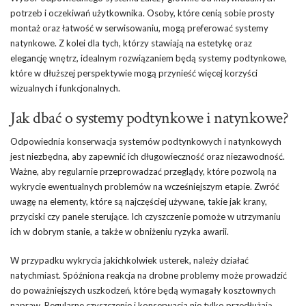
potrzeb i oczekiwań użytkownika. Osoby, które cenią sobie prosty
montaż oraz łatwość w serwisowaniu, mogą preferować systemy
natynkowe. Z kolei dla tych, którzy stawiają na estetykę oraz
elegancję wnętrz, idealnym rozwiązaniem będą systemy podtynkowe,
które w dłuższej perspektywie mogą przynieść więcej korzyści
wizualnych i funkcjonalnych.
Jak dbać o systemy podtynkowe i natynkowe?
Odpowiednia konserwacja systemów podtynkowych i natynkowych
jest niezbędna, aby zapewnić ich długowieczność oraz niezawodność.
Ważne, aby regularnie przeprowadzać przeglądy, które pozwolą na
wykrycie ewentualnych problemów na wcześniejszym etapie. Zwróć
uwagę na elementy, które są najczęściej używane, takie jak krany,
przyciski czy panele sterujące. Ich czyszczenie pomoże w utrzymaniu
ich w dobrym stanie, a także w obniżeniu ryzyka awarii.
W przypadku wykrycia jakichkolwiek usterek, należy działać
natychmiast. Spóźniona reakcja na drobne problemy może prowadzić
do poważniejszych uszkodzeń, które będą wymagały kosztownych
napraw. Regularne czyszczenie i konserwacja nie tylko przedłużają