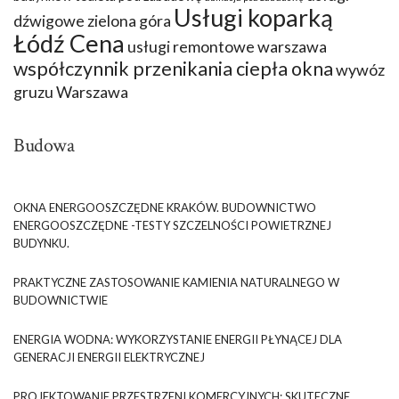
Usługi koparką
dźwigowe zielona góra
Łódź Cena
usługi remontowe warszawa
współczynnik przenikania ciepła okna
wywóz
gruzu Warszawa
Budowa
OKNA ENERGOOSZCZĘDNE KRAKÓW. BUDOWNICTWO
ENERGOOSZCZĘDNE -TESTY SZCZELNOŚCI POWIETRZNEJ
BUDYNKU.
PRAKTYCZNE ZASTOSOWANIE KAMIENIA NATURALNEGO W
BUDOWNICTWIE
ENERGIA WODNA: WYKORZYSTANIE ENERGII PŁYNĄCEJ DLA
GENERACJI ENERGII ELEKTRYCZNEJ
PROJEKTOWANIE PRZESTRZENI KOMERCYJNYCH: SKUTECZNE