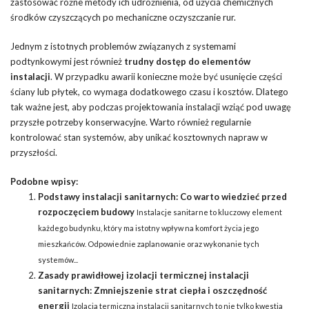
zastosować różne metody ich udrożnienia, od użycia chemicznych
środków czyszczących po mechaniczne oczyszczanie rur.
Jednym z istotnych problemów związanych z systemami
podtynkowymi jest również
trudny dostęp do elementów
instalacji
. W przypadku awarii konieczne może być usunięcie części
ściany lub płytek, co wymaga dodatkowego czasu i kosztów. Dlatego
tak ważne jest, aby podczas projektowania instalacji wziąć pod uwagę
przyszłe potrzeby konserwacyjne. Warto również regularnie
kontrolować stan systemów, aby unikać kosztownych napraw w
przyszłości.
Podobne wpisy:
Podstawy instalacji sanitarnych: Co warto wiedzieć przed
rozpoczęciem budowy
Instalacje sanitarne to kluczowy element
każdego budynku, który ma istotny wpływ na komfort życia jego
mieszkańców. Odpowiednie zaplanowanie oraz wykonanie tych
systemów...
Zasady prawidłowej izolacji termicznej instalacji
sanitarnych: Zmniejszenie strat ciepła i oszczędność
energii
Izolacja termiczna instalacji sanitarnych to nie tylko kwestia