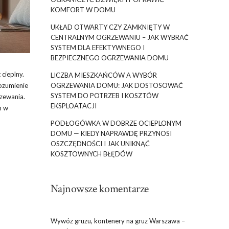
KOMFORT W DOMU
UKŁAD OTWARTY CZY ZAMKNIĘTY W
CENTRALNYM OGRZEWANIU – JAK WYBRAĆ
SYSTEM DLA EFEKTYWNEGO I
BEZPIECZNEGO OGRZEWANIA DOMU
cieplny.
LICZBA MIESZKAŃCÓW A WYBÓR
rozumienie
OGRZEWANIA DOMU: JAK DOSTOSOWAĆ
SYSTEM DO POTRZEB I KOSZTÓW
rzewania.
EKSPLOATACJI
m w
PODŁOGÓWKA W DOBRZE OCIEPLONYM
DOMU — KIEDY NAPRAWDĘ PRZYNOSI
OSZCZĘDNOŚCI I JAK UNIKNĄĆ
KOSZTOWNYCH BŁĘDÓW
Najnowsze komentarze
Wywóz gruzu, kontenery na gruz Warszawa –