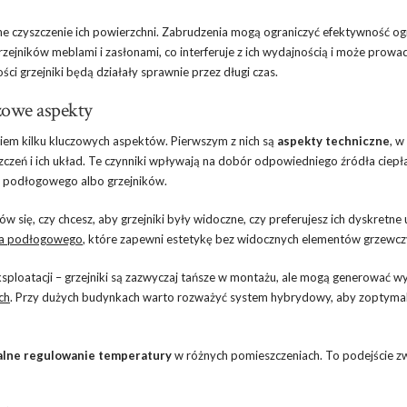
e czyszczenie ich powierzchni. Zabrudzenia mogą ograniczyć efektywność og
rzejników meblami i zasłonami, co interferuje z ich wydajnością i może prowa
i grzejniki będą działały sprawnie przez długi czas.
zowe aspekty
niem kilku kluczowych aspektów. Pierwszym z nich są
aspekty techniczne
, w
szczeń i ich układ. Te czynniki wpływają na dobór odpowiedniego źródła ciepła
 podłogowego albo grzejników.
ów się, czy chcesz, aby grzejniki były widoczne, czy preferujesz ich dyskretne
ia podłogowego
, które zapewni estetykę bez widocznych elementów grzewcz
i eksploatacji – grzejniki są zazwyczaj tańsze w montażu, ale mogą generować w
ch
. Przy dużych budynkach warto rozważyć system hybrydowy, aby zoptyma
alne regulowanie temperatury
w różnych pomieszczeniach. To podejście z