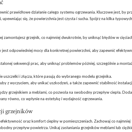
ać
pewnić prawidłowe działanie całego systemu ogrzewania. Kluczowe jest, by pr
 upewniając się, że powierzchnia jest czysta i sucha. Spójrz na kilka typowy
ej zamontujesz grzejnik, co najmniej dwukrotnie, by uniknąć błędów w cięciac
y jest odpowiedniej mocy dla konkretnej powierzchni, aby zapewnić efektyw
talonej sekwencji prac, aby uniknąć problemów później, szczególnie a montażu
 uszczelki i złącza, które pasują do wybranego modelu grzejnika.
uby z wyczuciem, aby unikać uszkodzeń, a także zapewnić stabilność instalacji
ędzy grzejnikiem a meblami, co pozwola na swobodny przepływ ciepła. Dod
owany równo, co wpłynie na estetykę i wydajność ogrzewania.
ji grzejników
h efektywność oraz komfort cieplny w pomieszczeniach. Zachowaj co najmniej
bodny przepływ powietrza. Unikaj zasłaniania grzejników meblami lub ciężki