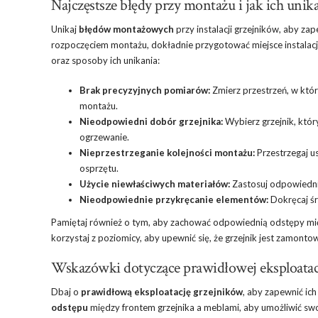
Najczęstsze błędy przy montażu i jak ich unik
Unikaj
błędów montażowych
przy instalacji grzejników, aby za
rozpoczęciem montażu, dokładnie przygotować miejsce instalacji,
oraz sposoby ich unikania:
Brak precyzyjnych pomiarów:
Zmierz przestrzeń, w któr
montażu.
Nieodpowiedni dobór grzejnika:
Wybierz grzejnik, któr
ogrzewanie.
Nieprzestrzeganie kolejności montażu:
Przestrzegaj us
osprzętu.
Użycie niewłaściwych materiałów:
Zastosuj odpowiednie
Nieodpowiednie przykręcanie elementów:
Dokręcaj śr
Pamiętaj również o tym, aby zachować odpowiednią odstępy mi
korzystaj z poziomicy, aby upewnić się, że grzejnik jest zamont
Wskazówki dotyczące prawidłowej eksploatac
Dbaj o
prawidłową eksploatację grzejników
, aby zapewnić ic
odstępu
między frontem grzejnika a meblami, aby umożliwić swo