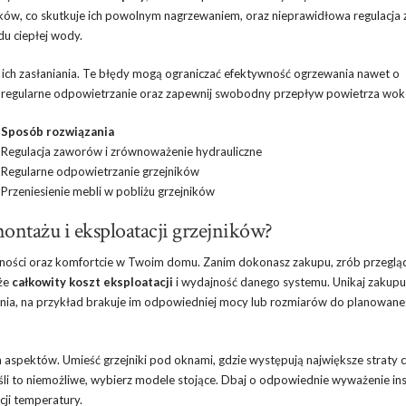
ów, co skutkuje ich powolnym nagrzewaniem, oraz nieprawidłowa regulacja
u ciepłej wody.
 ich zasłaniania. Te błędy mogą ograniczać efektywność ogrzewania nawet o
ez regularne odpowietrzanie oraz zapewnij swobodny przepływ powietrza wokó
Sposób rozwiązania
a
Regulacja zaworów i zrównoważenie hydrauliczne
Regularne odpowietrzanie grzejników
Przeniesienie mebli w pobliżu grzejników
ntażu i eksploatacji grzejników?
ności oraz komfortcie w Twoim domu. Zanim dokonasz zakupu, zrób przeglą
kże
całkowity koszt eksploatacji
i wydajność danego systemu. Unikaj zakupu
nia, na przykład brakuje im odpowiedniej mocy lub rozmiarów do planowan
 aspektów. Umieść grzejniki pod oknami, gdzie występują największe straty c
eśli to niemożliwe, wybierz modele stojące. Dbaj o odpowiednie wyważenie inst
cji temperatury.