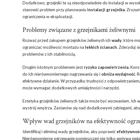
Dodatkowo, grzejniki te są nieodpowiednie do instalacji w wys
stanowić problem przy planowaniu
instalacji grzejnika
. Zrozum
ograniczenia w eksploatacji.
Problemy związane z
grzejnikami
żeliwnymi
Rozważ przed zakupem grzejników żeliwnych ich
wady
, które mo
ograniczać możliwość montażu na
lekkich ścianach
. Zdecyduj s
problemów z ich stabilnością.
Drugim istotnym problemem jest
ryzyko zapowietrzenia
. Kons
do ich nierównomiernego nagrzewania się i
obniża wydajność
. 
efektywne działanie. W przypadku trudności z odpowietrzaniem,
może wymagać dodatkowych umiejętności i narzędzi.
Estetyka grzejników żeliwnych także może być wyzwaniem. Ich
wystrój wnętrza. Zastanów się nad dodatkowymi zabiegami, aby
Wpływ wad grzejników na efektywność ogrz
Identifikuj i eliminuj wady grzejników, aby poprawić
efektywność
Nierównomierne ogrzewanie pomieszczeń nie tylko wpływa neg