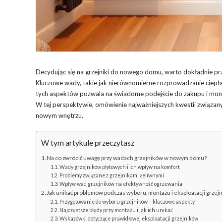
Decydując się na grzejniki do nowego domu, warto dokładnie pr
Kluczowe wady, takie jak nierównomierne rozprowadzanie ciepła 
tych aspektów pozwala na świadome podejście do zakupu i monta
W tej perspektywie, omówienie najważniejszych kwestii związany
nowym wnętrzu.
W tym artykule przeczytasz
Na co zwrócić uwagę przy wadach grzejników w nowym domu?
Wady grzejników płytowych i ich wpływ na komfort
Problemy związane z grzejnikami żeliwnymi
Wpływ wad grzejników na efektywność ogrzewania
Jak unikać problemów podczas wyboru, montażu i eksploatacji grzej
Przygotowanie do wyboru grzejników – kluczowe aspekty
Najczęstsze błędy przy montażu i jak ich unikać
Wskazówki dotyczące prawidłowej eksploatacji grzejników