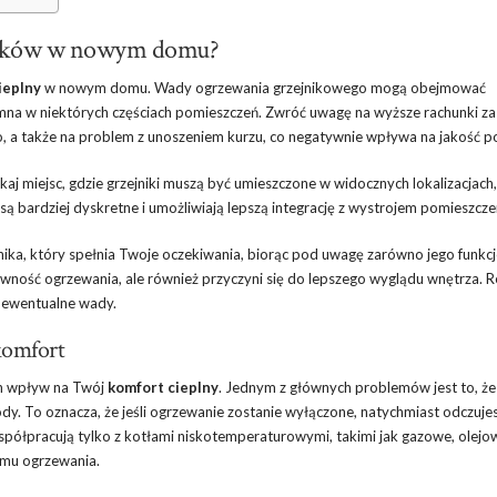
jników w nowym domu?
ieplny
w nowym domu. Wady ogrzewania grzejnikowego mogą obejmować
mna w niektórych częściach pomieszczeń. Zwróć uwagę na wyższe rachunki za 
 a także na problem z unoszeniem kurzu, co negatywnie wpływa na jakość p
aj miejsc, gdzie grzejniki muszą być umieszczone w widocznych lokalizacjach
są bardziej dyskretne i umożliwiają lepszą integrację z wystrojem pomieszcze
ika, który spełnia Twoje oczekiwania, biorąc pod uwagę zarówno jego funkcj
tywność ogrzewania, ale również przyczyni się do lepszego wyglądu wnętrza. R
ć ewentualne wady.
komfort
ch wpływ na Twój
komfort cieplny
. Jednym z głównych problemów jest to, że
ody. To oznacza, że jeśli ogrzewanie zostanie wyłączone, natychmiast odczuj
spółpracują tylko z kotłami niskotemperaturowymi, takimi jak gazowe, olejo
emu ogrzewania.