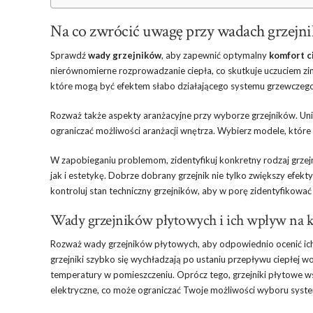
Na co zwrócić uwagę przy wadach grze
Sprawdź
wady grzejników
, aby zapewnić optymalny
komfort c
nierównomierne rozprowadzanie ciepła, co skutkuje uczuciem zi
które mogą być efektem słabo działającego systemu grzewczego,
Rozważ także aspekty aranżacyjne przy wyborze grzejników. Unik
ograniczać możliwości aranżacji wnętrza. Wybierz modele, które 
W zapobieganiu problemom, zidentyfikuj konkretny rodzaj grzejn
jak i estetykę. Dobrze dobrany grzejnik nie tylko zwiększy efek
kontroluj stan techniczny grzejników, aby w porę zidentyfikowa
Wady grzejników płytowych i ich wpływ na 
Rozważ wady grzejników płytowych, aby odpowiednio ocenić i
grzejniki szybko się wychładzają po ustaniu przepływu ciepłej w
temperatury w pomieszczeniu. Oprócz tego, grzejniki płytowe w
elektryczne, co może ograniczać Twoje możliwości wyboru syst