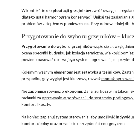
W kontekście
eksploatacji grzejników
zwróć uwagę na regularn
dlatego ustal harmonogram konserwacji. Unikaj też zasłaniania g
problemów z ciepłem w pomieszczeniu. Przy odpowiedniej dbałośc
Przygotowanie do wyboru grzejników – kluc
Przygotowanie do wyboru grzejników
wiąże się z uwzględnie
ocena specyfiki budynku, jak izolacja termiczna, wielkość pomie
powinno pasować do Twojego systemu ogrzewania, na przykład
Kolejnym ważnym elementem jest
estetyka grzejników
. Zastan
przypadku, gdy wygląd jest kluczowy, rozważ
montaż ogrzewan
Nie zapominaj również o
ekonomii
. Zanalizuj koszty instalacji 
rachunki za
ogrzewanie w porównaniu do systemów podłogowy
komfort i koszty.
Na koniec, zaplanuj system sterowania, aby umożliwić
indywidu
komfort cieplny oraz przyniesie oszczędności energetyczne.