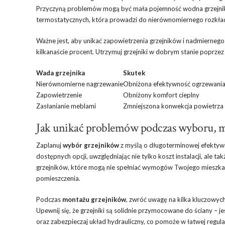
Przyczyną problemów mogą być mała pojemność wodna grzejnik
termostatycznych, która prowadzi do nierównomiernego rozkład
Ważne jest, aby unikać zapowietrzenia grzejników i nadmiernego
kilkanaście procent. Utrzymuj grzejniki w dobrym stanie poprz
Wada grzejnika
Skutek
Nierównomierne nagrzewanie
Obniżona efektywność ogrzewani
Zapowietrzenie
Obniżony komfort cieplny
Zasłanianie meblami
Zmniejszona konwekcja powietrza
Jak unikać problemów podczas wyboru, mo
Zaplanuj
wybór grzejników
z myślą o długoterminowej efektyw
dostępnych opcji, uwzględniając nie tylko koszt instalacji, ale ta
grzejników, które mogą nie spełniać wymogów Twojego mieszka
pomieszczenia.
Podczas
montażu grzejników
, zwróć uwagę na kilka kluczowych
Upewnij się, że grzejniki są solidnie przymocowane do ściany – j
oraz zabezpieczaj układ hydrauliczny, co pomoże w łatwej regula