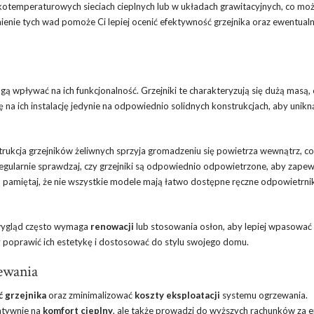
okotemperaturowych sieciach cieplnych lub w układach grawitacyjnych, co mo
ienie tych wad pomoże Ci lepiej ocenić efektywność grzejnika oraz ewentual
gą wpływać na ich funkcjonalność. Grzejniki te charakteryzują się dużą masą,
ię na ich instalację jedynie na odpowiednio solidnych konstrukcjach, aby unikn
trukcja grzejników żeliwnych sprzyja gromadzeniu się powietrza wewnątrz, c
Regularnie sprawdzaj, czy grzejniki są odpowiednio odpowietrzone, aby zapew
 pamiętaj, że nie wszystkie modele mają łatwo dostępne ręczne odpowietrnik
 wygląd często wymaga
renowacji
lub stosowania osłon, aby lepiej wpasować 
 poprawić ich estetykę i dostosować do stylu swojego domu.
ewania
 grzejnika
oraz zminimalizować
koszty eksploatacji
systemu ogrzewania.
atywnie na
komfort cieplny
, ale także prowadzi do wyższych rachunków za e