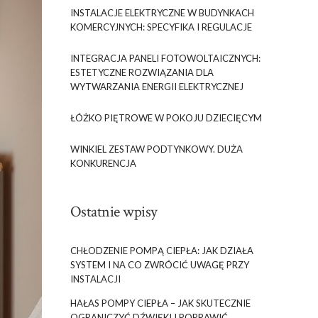
INSTALACJE ELEKTRYCZNE W BUDYNKACH
KOMERCYJNYCH: SPECYFIKA I REGULACJE
INTEGRACJA PANELI FOTOWOLTAICZNYCH:
ESTETYCZNE ROZWIĄZANIA DLA
WYTWARZANIA ENERGII ELEKTRYCZNEJ
ŁÓŻKO PIĘTROWE W POKOJU DZIECIĘCYM
WINKIEL ZESTAW PODTYNKOWY. DUŻA
KONKURENCJA
Ostatnie wpisy
CHŁODZENIE POMPĄ CIEPŁA: JAK DZIAŁA
SYSTEM I NA CO ZWRÓCIĆ UWAGĘ PRZY
INSTALACJI
HAŁAS POMPY CIEPŁA – JAK SKUTECZNIE
OGRANICZYĆ DŹWIĘKI I POPRAWIĆ