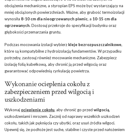
obciążenia mechaniczne, a styropian EPS może być wystarczający na
mniej obciążonych powierzchniach. Ważne, aby grubość termoizolacji
wynosiła
8-10 cm dla nieogrzewanych piwnic
, a
10-15 cm dla
ogrzewanych
. Dostosuj przekroje do specyfikacji budynku oraz
głębokości przemarzania gruntu.
Podczas mocowania izolacji wybierz
kleje bezrozpuszczalnikowe
,
które są kompatybilne z hydroizolacją fundamentów. W przypadku
potrzeby, zastosuj również mocowanie mechaniczne. Zabezpiecz
izolację folią kubełkową, aby chronić ją przed wilgocią oraz
gwarantować odpowiednią cyrkulację powietrza.
Wykonanie
ocieplenia cokołu z
zabezpieczeniem przed wilgocią
i
uszkodzeniami
Wykonaj
ocieplenie cokołu
, aby chronić go przed
wilgocią
,
uszkodzeniami i mrozem. Zacznij od naprawy wszelkich uszkodzeń
cokołu, takich jak pęknięcia czy ubytki, oraz usuń źródła wilgoci.
Upewnij się, że podłoże jest suche, stabilne i czyste przed nałożeniem