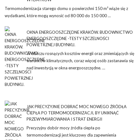
Termomodernizacja starego domu o powierzchni 150 m² wiąże się z
wydatkami, które mogą wynosić od 80 000 do 150 000 …
OKNA ENERGOOSZCZĘDNE KRAKÓW. BUDOWNICTWO
ENERGOOSZCZĘDNE -TESTY SZCZELNOŚCI
POWIETRZNEJ BUDYNKU.
W obliczu rosnących kosztów energii oraz zmieniających się
warunków klimatycznych, coraz więcej osób zastanawia się
nad inwestycją w okna energooszczędne. …
JAK PRECYZYJNIE DOBRAĆ MOC NOWEGO ŹRÓDŁA
CIEPŁA PO TERMOMODERNIZACJI, BY UNIKNĄĆ
PRZEWYMIAROWANIA I STRAT ENERGII
Precyzyjny dobór mocy źródła ciepła po
termomodernizacji jest kluczowy dla zapewnienia