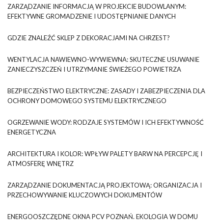
ZARZĄDZANIE INFORMACJĄ W PROJEKCIE BUDOWLANYM:
EFEKTYWNE GROMADZENIE I UDOSTĘPNIANIE DANYCH
GDZIE ZNALEŹĆ SKLEP Z DEKORACJAMI NA CHRZEST?
WENTYLACJA NAWIEWNO-WYWIEWNA: SKUTECZNE USUWANIE
ZANIECZYSZCZEŃ I UTRZYMANIE ŚWIEŻEGO POWIETRZA
BEZPIECZEŃSTWO ELEKTRYCZNE: ZASADY I ZABEZPIECZENIA DLA
OCHRONY DOMOWEGO SYSTEMU ELEKTRYCZNEGO
OGRZEWANIE WODY: RODZAJE SYSTEMÓW I ICH EFEKTYWNOŚĆ
ENERGETYCZNA
ARCHITEKTURA I KOLOR: WPŁYW PALETY BARW NA PERCEPCJĘ I
ATMOSFERĘ WNĘTRZ
ZARZĄDZANIE DOKUMENTACJĄ PROJEKTOWĄ: ORGANIZACJA I
PRZECHOWYWANIE KLUCZOWYCH DOKUMENTÓW
ENERGOOSZCZĘDNE OKNA PCV POZNAŃ. EKOLOGIA W DOMU