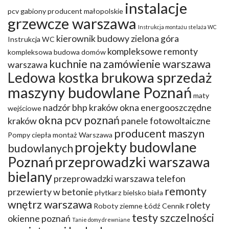
instalacje
pcv
gabiony producent małopolskie
grzewcze warszawa
Instrukcja montażu stelaża WC
kierownik budowy zielona góra
Instrukcja WC
kompleksowe remonty
kompleksowa budowa domów
kuchnie na zamówienie warszawa
warszawa
Ledowa kostka brukowa sprzedaż
maszyny budowlane Poznań
maty
nadzór bhp kraków
okna energooszczędne
wejściowe
okna pcv poznań
kraków
panele fotowoltaiczne
producent maszyn
Pompy ciepła montaż Warszawa
projekty budowlane
budowlanych
Poznań
przeprowadzki warszawa
bielany
przeprowadzki warszawa telefon
remonty
przewierty w betonie
płytkarz bielsko biała
wnętrz warszawa
rolety
Roboty ziemne Łódź Cennik
testy szczelności
okienne poznań
Tanie domy drewniane