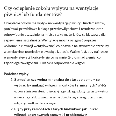
Czy ocieplenie cokołu wpływa na wentylację
piwnicy lub fundamentów?
Ocieplenie cokołu ma wpływ na wentylację piwnicy i fundamentów,
ponieważ prawidłowa izolacja przeciwwilgociowa i termiczna oraz
odpowiednie uszczelnienia miejsc styku materiałów są kluczowe dla
zapewnienia szczelności. Wentylację można osiągnąć poprzez
wykonanie elewacji wentylowanej, co pozwala na stworzenie szczeliny
wentylacyjnej pomiędzy elewacją a izolacją. Ważne jest, aby najniższe
elementy elewacji kończyły się co najmniej 2-3 cm nad ziemią, co
zapobiega zawilgoceniu i ułatwia odparowanie wilgoci.
Podobne wpisy:
Styropian czy wełna mineralna do starego domu – co
wybrać, by uniknąć wilgoci i mostków termicznych?
Wybór
odpowiedniego materiału izolacyjnego, takiego jak styropian czy wełna
mineralna, ma kluczowe znaczenie dla ochrony starego domu przed
wilgocią i mostkami termicznymi....
Błędy przy remontach starych budynków: jak unikać
wilgoci, kosztownych pomyłek i problemów z