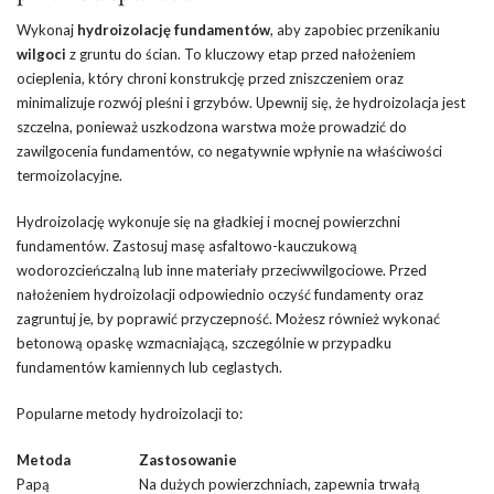
Wykonaj
hydroizolację fundamentów
, aby zapobiec przenikaniu
wilgoci
z gruntu do ścian. To kluczowy etap przed nałożeniem
ocieplenia, który chroni konstrukcję przed zniszczeniem oraz
minimalizuje rozwój pleśni i grzybów. Upewnij się, że hydroizolacja jest
szczelna, ponieważ uszkodzona warstwa może prowadzić do
zawilgocenia fundamentów, co negatywnie wpłynie na właściwości
termoizolacyjne.
Hydroizolację wykonuje się na gładkiej i mocnej powierzchni
fundamentów. Zastosuj masę asfaltowo-kauczukową
wodorozcieńczalną lub inne materiały przeciwwilgociowe. Przed
nałożeniem hydroizolacji odpowiednio oczyść fundamenty oraz
zagruntuj je, by poprawić przyczepność. Możesz również wykonać
betonową opaskę wzmacniającą, szczególnie w przypadku
fundamentów kamiennych lub ceglastych.
Popularne metody hydroizolacji to:
Metoda
Zastosowanie
Papą
Na dużych powierzchniach, zapewnia trwałą