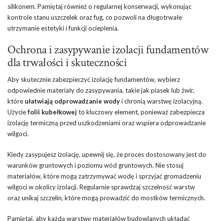
silikonem. Pamiętaj również o regularnej konserwacji, wykonując
kontrole stanu uszczelek oraz fug, co pozwoli na długotrwałe
utrzymanie estetyki i funkcji ocieplenia.
Ochrona i zasypywanie izolacji fundamentów
dla trwałości i skuteczności
Aby skutecznie zabezpieczyć izolację fundamentów, wybierz
odpowiednie materiały do zasypywania, takie jak piasek lub żwir,
które
ułatwiają odprowadzanie wody
i chronią warstwę izolacyjną.
Użycie
folii kubełkowej
to kluczowy element, ponieważ zabezpiecza
izolację termiczną przed uszkodzeniami oraz wspiera odprowadzanie
wilgoci.
Kiedy zasypujesz izolację, upewnij się, że proces dostosowany jest do
warunków gruntowych i poziomu wód gruntowych. Nie stosuj
materiałów, które mogą zatrzymywać wodę i sprzyjać gromadzeniu
wilgoci w okolicy izolacji. Regularnie sprawdzaj szczelność warstw
oraz unikaj szczelin, które mogą prowadzić do mostków termicznych.
Pamiętaj, aby każdą warstwę materiałów budowlanych układać