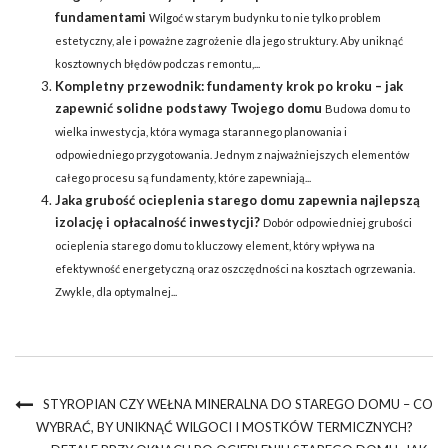
fundamentami
Wilgoć w starym budynku to nie tylko problem
estetyczny, ale i poważne zagrożenie dla jego struktury. Aby uniknąć
kosztownych błędów podczas remontu,...
Kompletny przewodnik: fundamenty krok po kroku – jak
zapewnić solidne podstawy Twojego domu
Budowa domu to
wielka inwestycja, która wymaga starannego planowania i
odpowiedniego przygotowania. Jednym z najważniejszych elementów
całego procesu są fundamenty, które zapewniają...
Jaka grubość ocieplenia starego domu zapewnia najlepszą
izolację i opłacalność inwestycji?
Dobór odpowiedniej grubości
ocieplenia starego domu to kluczowy element, który wpływa na
efektywność energetyczną oraz oszczędności na kosztach ogrzewania.
Zwykle, dla optymalnej...
STYROPIAN CZY WEŁNA MINERALNA DO STAREGO DOMU – CO
WYBRAĆ, BY UNIKNĄĆ WILGOCI I MOSTKÓW TERMICZNYCH?