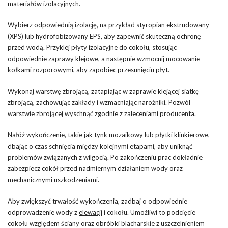
materiałów izolacyjnych.
Wybierz odpowiednią izolację, na przykład styropian ekstrudowany
(XPS) lub hydrofobizowany EPS, aby zapewnić skuteczną ochronę
przed wodą. Przyklej płyty izolacyjne do cokołu, stosując
odpowiednie zaprawy klejowe, a następnie wzmocnij mocowanie
kołkami rozporowymi, aby zapobiec przesunięciu płyt.
Wykonaj warstwę zbrojącą, zatapiając w zaprawie klejącej siatkę
zbrojącą, zachowując zakłady i wzmacniając narożniki. Pozwól
warstwie zbrojącej wyschnąć zgodnie z zaleceniami producenta.
Nałóż wykończenie, takie jak tynk mozaikowy lub płytki klinkierowe,
dbając o czas schnięcia między kolejnymi etapami, aby uniknąć
problemów związanych z wilgocią. Po zakończeniu prac dokładnie
zabezpiecz cokół przed nadmiernym działaniem wody oraz
mechanicznymi uszkodzeniami.
Aby zwiększyć trwałość wykończenia, zadbaj o odpowiednie
odprowadzenie wody z
elewacji
i cokołu. Umożliwi to podcięcie
cokołu względem ściany oraz obróbki blacharskie z uszczelnieniem