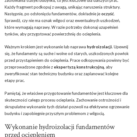
zachowania statyki budynku, co jest kluczowe dla dalszych prac.
Każdy fragment podkopuj z uwagą, unikając naruszenia struktury.
Następnie, po odsłonięciu fundamentów, dokładnie je
oczyść
.
Sprawdź, czy nie ma oznak wilgoci oraz ewentualnych uszkodzeń,
które wymagają naprawy. W razie potrzeby dokonaj uzupełnień
tynków, aby przygotować powierzchnię do ocieplenia.
Ważnym krokiem jest wykonanie lub naprawa
hydroizolacji
. Upewnij
się, że fundamenty są suche i wolne od starych, uszkodzonych powłok
przed przystąpieniem do ocieplenia. Prace odkopywania powinny być
przeprowadzone zgodnie z
ekspertyzą konstrukcyjną
, aby
zweryfikować stan techniczny budynku oraz zaplanować kolejne
etapy prac.
Pamiętaj, że właściwe przygotowanie fundamentów jest kluczowe dla
skuteczności całego procesu ocieplania. Zachowanie ostrożności i
skrupulatne wykonanie tych działań pozwoli na efektywne ogrzewanie
budynku i zapobiegnie przyszłym problemom z wilgocią.
Wykonanie hydroizolacji fundamentów
przed ociepleniem