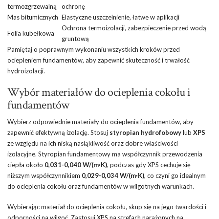
termozgrzewalną
ochronę
Mas bitumicznych
Elastyczne uszczelnienie, łatwe w aplikacji
Ochrona termoizolacji, zabezpieczenie przed wodą
Folia kubełkowa
gruntową
Pamiętaj o poprawnym wykonaniu wszystkich kroków przed
ociepleniem fundamentów, aby zapewnić skuteczność i trwałość
hydroizolacji.
Wybór materiałów do ocieplenia cokołu i
fundamentów
Wybierz odpowiednie materiały do ocieplenia fundamentów, aby
zapewnić efektywną izolację. Stosuj
styropian hydrofobowy
lub
XPS
ze względu na ich niską nasiąkliwość oraz dobre właściwości
izolacyjne. Styropian fundamentowy ma współczynnik przewodzenia
ciepła około
0,031-0,040 W/(m·K)
, podczas gdy XPS cechuje się
niższym współczynnikiem
0,029-0,034 W/(m·K)
, co czyni go idealnym
do ocieplenia cokołu oraz fundamentów w wilgotnych warunkach.
Wybierając materiał do ocieplenia cokołu, skup się na jego twardości i
odporności na wilgoć. Zastosuj XPS na strefach narażonych na