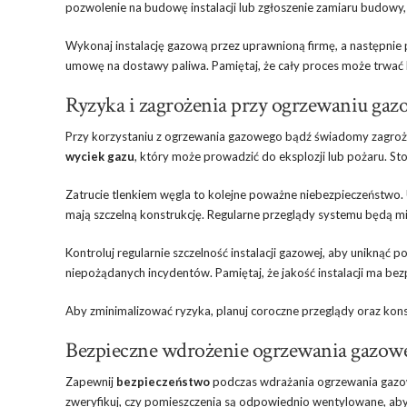
pozwolenie na budowę instalacji lub zgłoszenie zamiaru budowy, 
Wykonaj instalację gazową przez uprawnioną firmę, a następnie 
umowę na dostawy paliwa. Pamiętaj, że cały proces może trwać ki
Ryzyka i zagrożenia przy ogrzewaniu ga
Przy korzystaniu z ogrzewania gazowego bądź świadomy zagro
wyciek gazu
, który może prowadzić do eksplozji lub pożaru. St
Zatrucie tlenkiem węgla to kolejne poważne niebezpieczeństwo. 
mają szczelną konstrukcję. Regularne przeglądy systemu będą m
Kontroluj regularnie szczelność instalacji gazowej, aby unikną
niepożądanych incydentów. Pamiętaj, że jakość instalacji ma b
Aby zminimalizować ryzyka, planuj coroczne przeglądy oraz ko
Bezpieczne wdrożenie ogrzewania gazo
Zapewnij
bezpieczeństwo
podczas wdrażania ogrzewania gazoweg
zweryfikuj, czy pomieszczenia są odpowiednio wentylowane, ab