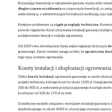
Rozważając inwestycję w ogrzewanie gazowe, musisz mieć świa
długim czasem oczekiwania
na rozpoczęcie inwestycji, co zwią
wiele miesięcy, a administracyjne formalności wydłużają czas reali
Kolejnym problemem są
ciągłe przeglądy techniczne
. Koniecz
ponosić regularnie. Koszt utrzymania instalacji gazowej oscyluje
podejmowaniu decyzji o rodzaju ogrzewania.
Od 2029 roku obowiązywać będą unijne regulacje dotyczące
de
grzewczego. Zwróć również uwagę na fakt, że
ograniczony dost
tego typu systemu ogrzewania.
Koszty instalacji i eksploatacji ogrzewan
Oblicz
koszty instalacji
ogrzewania gazowego w swoim domu jed
projekt techniczny, którego koszt to około 1200 zł. Usługi geo
300 do 800 zł, a wykonanie przyłącza gazowego kosztuje około 1
kosztować od 100 do 170 zł za metr.
Dodatkowe wydatki związane z montażem instalacji gazowej w z
dwufunkcyjnego to około 4000 zł, a koszt jego montażu wynosi o