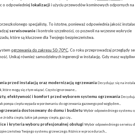
ąc o odpowiedniej
lokalizacji
i użyciu przewodów kominowych odpornych na 
przeszkolonego specjalistę. To istotne, ponieważ odpowiednia jakość instalac
adzaj
serwisowanie
i kontrole szczelności, co pozwoli na wczesne wykrycie
 czadu, które są kluczowe dla Twojego bezpieczeństwa.
system
ogrzewania do zakresu 50-70°C
. Co roku przeprowadzaj przeglądy s
ność. Unikaj również samodzielnych ingerencji w instalację. Gdy masz wątpliwo
nia przed instalacją oraz modernizacją ogrzewania
Decydując się na instal
 które mogą się z tym wiązać. Często ignorowane...
szty, efektywność i komfort przed wyborem systemu ogrzewania
Decydują
ak pompa ciepła wypada w porównaniu do ogrzewania gazowego pod względem...
m ogrzewania dostosowany do domu i budżetu
Wybór odpowiedniego systemu o
ródła ciepła, takie jak pompy ciepła, gaz czy...
ce i kryteria wyboru profesjonalnej obsługi
Wybór odpowiedniego serwisu d
bezpieczeństwa Twojego systemu grzewczego. Różnice w procedurach...