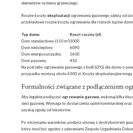
elementów systemu grzewczego.
Roczne koszty
eksploatacji
ogrzewania gazowego zależą od izola
przykładowe roczne koszty ogrzewania dla różnych typów dom
Typ domu
Koszt roczny (zł)
Dom standardowy (150 m²)
3000
Dom nieocieplony
6090
Dom energooszczędny
1600
Dom pasywny
450
Na potrzeby ogrzewania gazowego z butli (LPG) dla domu o powi
przypadku wyniosą około 6300 zł. Koszty eksploatacyjne mogą s
Formalności związane z podłączeniem o
Aby legalnie podłączyć
ogrzewanie gazowe
, wykonaj kilka kl
sieci gazowej. Wymaga to dostarczenia opinii kominiarskiej oraz 
uzyskaj zgodę od lokatorów.
Po otrzymaniu warunków, podpisz umowę z dystrybutorem gazu w 
który musi być zgodny z zaleceniami Zespołu Uzgadniania Doku