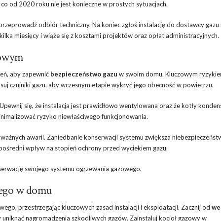
co od 2020 roku nie jest konieczne w prostych sytuacjach.
przeprowadź odbiór techniczny. Na koniec zgłoś instalację do dostawcy gazu 
lka miesięcy i wiąże się z kosztami projektów oraz opłat administracyjnych.
zowym
żeń, aby zapewnić
bezpieczeństwo gazu
w swoim domu. Kluczowym ryzykie
osuj czujniki gazu, aby wczesnym etapie wykryć jego obecność w powietrzu.
Upewnij się, że instalacja jest prawidłowo wentylowana oraz że kotły konden
inimalizować ryzyko niewłaściwego funkcjonowania.
ć poważnych awarii. Zaniedbanie konserwacji systemu zwiększa niebezpieczeńs
ezpośredni wpływ na stopień ochrony przed wyciekiem gazu.
nserwację swojego systemu ogrzewania gazowego.
wego w domu
o, przestrzegając kluczowych zasad instalacji i eksploatacji. Zacznij od
we
y uniknąć nagromadzenia szkodliwych gazów. Zainstaluj
kocioł gazowy
w