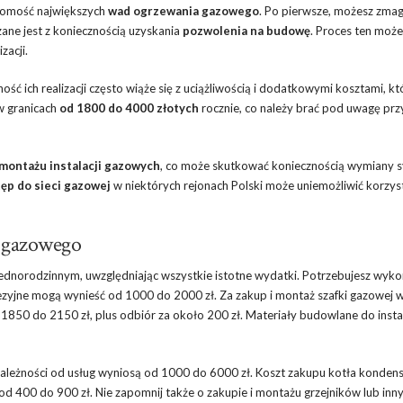
domość największych
wad ogrzewania gazowego
. Po pierwsze, możesz zmag
zane jest z koniecznością uzyskania
pozwolenia na budowę
. Proces ten może
zacji.
ność ich realizacji często wiąże się z uciążliwością i dodatkowymi kosztami, kt
 w granicach
od 1800 do 4000 złotych
rocznie, co należy brać pod uwagę prz
montażu instalacji gazowych
, co może skutkować koniecznością wymiany 
ęp do sieci gazowej
w niektórych rejonach Polski może uniemożliwić korzyst
ia gazowego
norodzinnym, uwzględniając wszystkie istotne wydatki. Potrzebujesz wyko
dezyjne mogą wynieść od 1000 do 2000 zł. Za zakup i montaż szafki gazowej
850 do 2150 zł, plus odbiór za około 200 zł. Materiały budowlane do insta
ależności od usług wyniosą od 1000 do 6000 zł. Koszt zakupu kotła konden
d 400 do 900 zł. Nie zapomnij także o zakupie i montażu grzejników lub inn