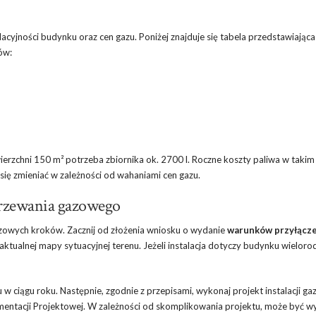
cyjności budynku oraz cen gazu. Poniżej znajduje się tabela przedstawiająca
ów:
erzchni 150 m² potrzeba zbiornika ok. 2700 l. Roczne koszty paliwa w takim
ię zmieniać w zależności od wahaniami cen gazu.
grzewania gazowego
uczowych kroków. Zacznij od złożenia wniosku o wydanie
warunków przyłącze
aktualnej mapy sytuacyjnej terenu. Jeżeli instalacja dotyczy budynku wieloro
ciągu roku. Następnie, zgodnie z przepisami, wykonaj projekt instalacji ga
mentacji Projektowej. W zależności od skomplikowania projektu, może być 