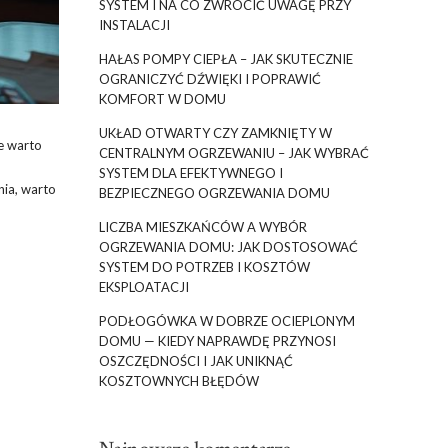
SYSTEM I NA CO ZWRÓCIĆ UWAGĘ PRZY
INSTALACJI
HAŁAS POMPY CIEPŁA – JAK SKUTECZNIE
OGRANICZYĆ DŹWIĘKI I POPRAWIĆ
KOMFORT W DOMU
UKŁAD OTWARTY CZY ZAMKNIĘTY W
e warto
CENTRALNYM OGRZEWANIU – JAK WYBRAĆ
SYSTEM DLA EFEKTYWNEGO I
nia, warto
BEZPIECZNEGO OGRZEWANIA DOMU
LICZBA MIESZKAŃCÓW A WYBÓR
OGRZEWANIA DOMU: JAK DOSTOSOWAĆ
SYSTEM DO POTRZEB I KOSZTÓW
EKSPLOATACJI
PODŁOGÓWKA W DOBRZE OCIEPLONYM
DOMU — KIEDY NAPRAWDĘ PRZYNOSI
OSZCZĘDNOŚCI I JAK UNIKNĄĆ
KOSZTOWNYCH BŁĘDÓW