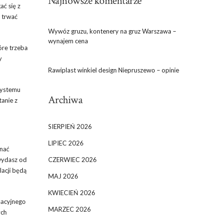
Najnowsze komentarze
ać się z
 trwać
Wywóz gruzu, kontenery na gruz Warszawa –
wynajem cena
óre trzeba
y
Rawiplast winkiel design Niepruszewo – opinie
systemu
Archiwa
anie z
SIERPIEŃ 2026
LIPIEC 2026
nać
 wydasz od
CZERWIEC 2026
lacji będą
MAJ 2026
KWIECIEŃ 2026
sacyjnego
MARZEC 2026
ych