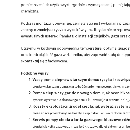
pomieszczeniach użytkowych zgodnie z wymaganiami, pamiętaj
chemiczną.
Podczas montażu, upewnij się, że instalacja jest wykonana przez 
znacząco zmniejsza ryzyko wycieków gazu. Regularnie przeprow
ewentualnych usterek. Pamiętaj o instalacji czujników gazu oraz
Utrzymuj w kotłowni odpowiednią temperaturę, optymalizując 
oraz kontroluj ilość gazu w zbiorniku, aby zapewnić stałą dostęp
skontaktuj się z fachowcem.
Podobne wpisy:
Wady pomp ciepła w starszym domu: ryzyka i rozwiąza
ciepła w starszym domu, warto być świadomym potencjalnych ryzyk,
Pompa ciepła czy gaz do nowego domu: jak ocenić ko
system ogrzewania do nowego domu, kluczowe jest zrozumienie, j
Koszty eksploatacji źródeł ciepła: jak wybrać syste
może znacząco wpłynąć na koszty eksploatacji w Twoim domu. Różne ź
Serwis pompy ciepła a kotła gazowego: kluczowe różni
ciepła lub kotła gazowego może być kluczowy dla efektywności i 